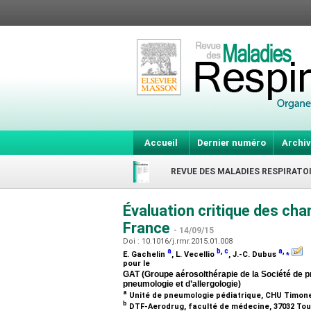
Accueil
Dernier numéro
Archiv
REVUE DES MALADIES RESPIRATO
Évaluation critique des ch
France
- 14/09/15
Doi : 10.1016/j.rmr.2015.01.008
a
b
,
c
a
,
⁎
E. Gachelin
, L. Vecellio
, J.-C. Dubus
pour le
GAT (Groupe aérosolthérapie de la Société de p
pneumologie et d’allergologie)
a
Unité de pneumologie pédiatrique, CHU Timone
b
DTF-Aerodrug, faculté de médecine, 37032 Tou