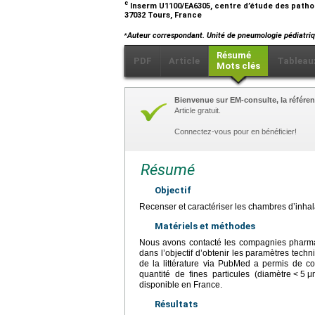
c
Inserm U1100/EA6305, centre d’étude des pathol
37032 Tours, France
⁎
Auteur correspondant. Unité de pneumologie pédiatri
Résumé
PDF
Article
Tableau
Mots clés
Bienvenue sur EM-consulte, la référen
Article gratuit.
Connectez-vous pour en bénéficier!
Résumé
Objectif
Recenser et caractériser les chambres d’inha
Matériels et méthodes
Nous avons contacté les compagnies pharmaceu
dans l’objectif d’obtenir les paramètres techni
de la littérature via PubMed a permis de 
quantité de fines particules (diamètre
<
5
μ
disponible en France.
Résultats