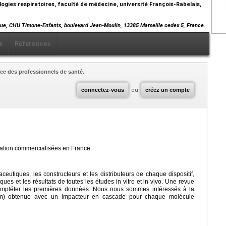
ogies respiratoires, faculté de médecine, université François-Rabelais,
que, CHU Timone-Enfants, boulevard Jean-Moulin, 13385 Marseille cedex 5, France.
x
Références
ce des professionnels de santé.
connectez-vous
ou
créez un compte
lation commercialisées en France.
tiques, les constructeurs et les distributeurs de chaque dispositif,
ques et les résultats de toutes les études in vitro et in vivo. Une revue
compléter les premières données. Nous nous sommes intéressés à la
m) obtenue avec un impacteur en cascade pour chaque molécule