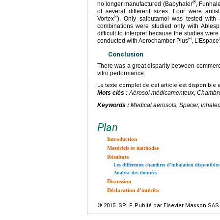
®
no longer manufactured (Babyhaler
, Funhal
of several different sizes. Four were anti
®
Vortex
). Only salbutamol was tested with 
combinations were studied only with Ablesp
difficult to interpret because the studies wer
®
conducted with Aerochamber Plus
, L’Espace
Conclusion
There was a great disparity between commercia
vitro performance.
Le texte complet de cet article est disponible 
Mots clés :
Aérosol médicamenteux, Chambre d
Keywords :
Medical aerosols, Spacer, Inhale
Plan
Introduction
Matériels et méthodes
Résultats
Les différentes chambres d’inhalation disponibles
Analyse des données
Discussion
Déclaration d’intérêts
© 2015 SPLF. Publié par Elsevier Masson SAS. 