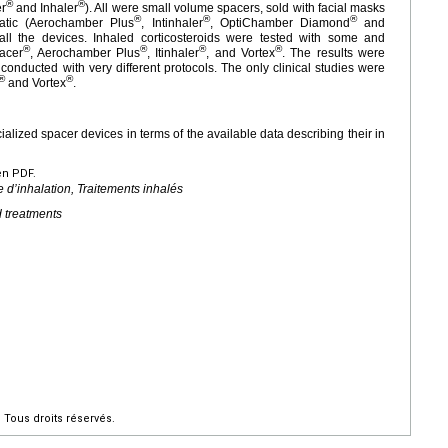
®
®
er
and Inhaler
). All were small volume spacers, sold with facial masks
®
®
®
static (Aerochamber Plus
, Intinhaler
, OptiChamber Diamond
and
all the devices. Inhaled corticosteroids were tested with some and
®
®
®
®
acer
, Aerochamber Plus
, Itinhaler
, and Vortex
. The results were
e conducted with very different protocols. The only clinical studies were
®
®
and Vortex
.
lized spacer devices in terms of the available data describing their in
en PDF.
’inhalation, Traitements inhalés
d treatments
Tous droits réservés.