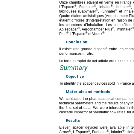
Onze chambres étaient en vente en France 
®
®
®
®
L’Espace
, Funhaler
, Inhaler
, Itinhaler
,
®
®
fabriquées (Babyhaler
, Funhaler
et Inhale
Quatre étaient antistatiques (Aerochamber Pl
étaient difficiles d’interprétation en raison de
les chambres d’inhalation. Les corticoïdes 
®
®
®
Ablespacer
, Aerochamber Plus
, Intinhaler
®
®
®
Plus
, L’Espace
et Vortex
.
Conclusion
Il existe une grande disparité entre les cha
performances in vitro.
Le texte complet de cet article est disponible 
Summary
Objective
To identify the spacer devices sold in France an
Materials and methods
We contacted the pharmaceutical companies, m
technical parameters and the results of any in 
the first set of data. We were interested in th
cascade impactor at paediatric flow rates, for 
Results
Eleven spacer devices were available in 2
®
®
®
®
Arrow
, L’Espace
, Funhaler
, Inhaler
, Itin