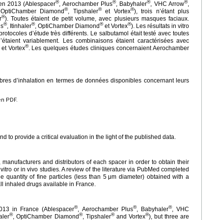
®
®
®
®
en 2013 (Ablespacer
, Aerochamber Plus
, Babyhaler
, VHC Arrow
,
®
®
®
 OptiChamber Diamond
, Tipshaler
et Vortex
), trois n’étant plus
®
r
). Toutes étaient de petit volume, avec plusieurs masques faciaux.
®
®
®
®
us
, Itinhaler
, OptiChamber Diamond
et Vortex
). Les résultats in vitro
 protocoles d’étude très différents. Le salbutamol était testé avec toutes
l’étaient variablement. Les combinaisons étaient caractérisées avec
®
et Vortex
. Les quelques études cliniques concernaient Aerochamber
mbres d’inhalation en termes de données disponibles concernant leurs
en PDF.
d to provide a critical evaluation in the light of the published data.
anufacturers and distributors of each spacer in order to obtain their
vitro or in vivo studies. A review of the literature via PubMed completed
e quantity of fine particles (less than 5
μm diameter) obtained with a
all inhaled drugs available in France.
®
®
®
013 in France (Ablespacer
, Aerochamber Plus
, Babyhaler
, VHC
®
®
®
®
haler
, OptiChamber Diamond
, Tipshaler
and Vortex
), but three are