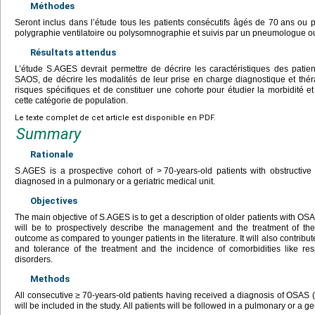
Méthodes
Seront inclus dans l’étude tous les patients consécutifs âgés de 70
ans ou p
polygraphie ventilatoire ou polysomnographie et suivis par un pneumologue ou
Résultats attendus
L’étude S.AGES devrait permettre de décrire les caractéristiques des pati
SAOS, de décrire les modalités de leur prise en charge diagnostique et thér
risques spécifiques et de constituer une cohorte pour étudier la morbidité et
cette catégorie de population.
Le texte complet de cet article est disponible en PDF.
Summary
Rationale
S.AGES is a prospective cohort of >
70-years-old patients with obstructi
diagnosed in a pulmonary or a geriatric medical unit.
Objectives
The main objective of S.AGES is to get a description of older patients with OS
will be to prospectively describe the management and the treatment of thes
outcome as compared to younger patients in the literature. It will also contribu
and tolerance of the treatment and the incidence of comorbidities like re
disorders.
Methods
All consecutive
≥
70-years-old patients having received a diagnosis of OSAS 
will be included in the study. All patients will be followed in a pulmonary or a ge