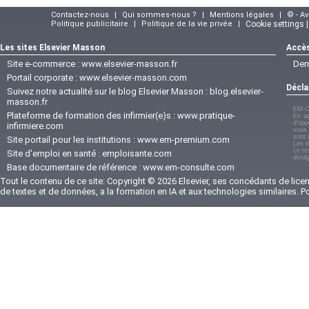
Contactez-nous
|
Qui sommes-nous ?
|
Mentions légales
|
© - A
Politique publicitaire
|
Politique de la vie privée
|
Cookie settings 
Les sites Elsevier Masson
Accès
Site e-commerce :
www.elsevier-masson.fr
Der
Portail corporate :
www.elsevier-masson.com
Décla
Suivez notre actualité sur le blog Elsevier Masson :
blog.elsevier-
masson.fr
EM-C
Plateforme de formation des infirmier(e)s :
www.pratique-
En ap
d'opp
infirmiere.com
vous 
sont 
Site portail pour les institutions :
www.em-premium.com
Les i
Le re
Site d'emploi en santé :
emploisante.com
divul
Base documentaire de référence :
www.em-consulte.com
Tout le contenu de ce site: Copyright © 2026 Elsevier, ses concédants de licenc
de textes et de données, a la formation en IA et aux technologies similaires. 