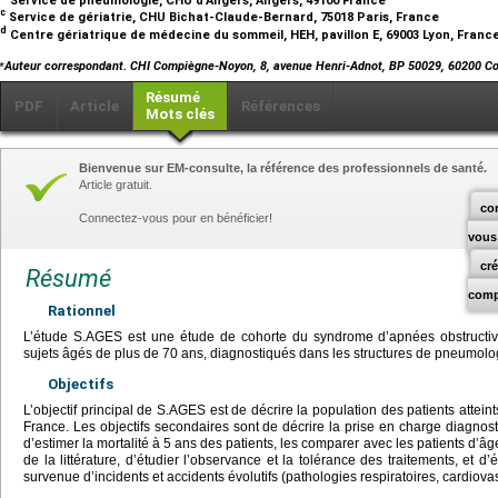
c
Service de gériatrie, CHU Bichat-Claude-Bernard, 75018 Paris, France
d
Centre gériatrique de médecine du sommeil, HEH, pavillon E, 69003 Lyon, Franc
⁎
Auteur correspondant. CHI Compiègne-Noyon, 8, avenue Henri-Adnot, BP 50029, 60200 C
Résumé
PDF
Article
Références
Mots clés
Bienvenue sur EM-consulte, la référence des professionnels de santé.
Article gratuit.
co
Connectez-vous pour en bénéficier!
vous
cr
Résumé
comp
Rationnel
L’étude S.AGES est une étude de cohorte du syndrome d’apnées obstruct
sujets âgés de plus de 70
ans, diagnostiqués dans les structures de pneumologi
Objectifs
L’objectif principal de S.AGES est de décrire la population des patients atte
France. Les objectifs secondaires sont de décrire la prise en charge diagnost
d’estimer la mortalité à 5
ans des patients, les comparer avec les patients d’âge
de la littérature, d’étudier l’observance et la tolérance des traitements, et d’
survenue d’incidents et accidents évolutifs (pathologies respiratoires, cardiovas