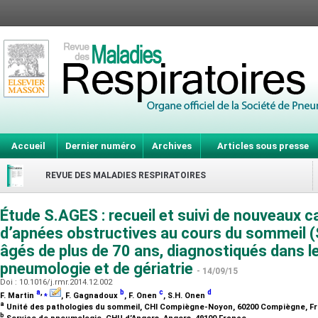
Accueil
Dernier numéro
Archives
Articles sous presse
REVUE DES MALADIES RESPIRATOIRES
Étude S.AGES : recueil et suivi de nouveaux 
d’apnées obstructives au cours du sommeil (
âgés de plus de 70 ans, diagnostiqués dans l
pneumologie et de gériatrie
- 14/09/15
Doi : 10.1016/j.rmr.2014.12.002
a
,
⁎
b
c
d
F. Martin
, F. Gagnadoux
, F. Onen
, S.H. Onen
a
Unité des pathologies du sommeil, CHI Compiègne-Noyon, 60200 Compiègne, F
b
Service de pneumologie, CHU d’Angers, Angers, 49100 France