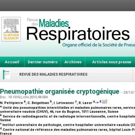
Accueil
Dernier numéro
Archives
Articles sous presse
REVUE DES MALADIES RESPIRATOIRES
Pneumopathie organisée cryptogénique
- 28/10/
Doi : 10.1016/j.rmr.2015.08.004
a
b
c
a
,
⁎
,
d
N. Petitpierre
, C. Beigelman
, I. Letovanec
, R. Lazor
a
Unité des pneumopathies interstitielles et maladies pulmonaires rares, servic
universitaire vaudois (CHUV), 46, rue du Bugnon, 1011 Lausanne, Suisse
b
Service de radiodiagnostic et de radiologie interventionnelle, centre hospitali
Suisse
c
Institut universitaire de pathologie, centre hospitalier universitaire vaudois 
d
Centre national de référence des maladies pulmonaires rares, hôpital Louis-Pra
France