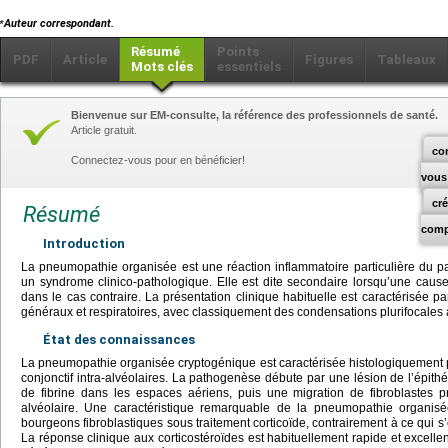
⁎
Auteur correspondant.
Résumé
Points
PDF
Article
Figures
Tableaux
Mots clés
essentiels
Bienvenue sur EM-consulte, la référence des professionnels de santé.
Article gratuit.
co
Connectez-vous pour en bénéficier!
vous
cr
Résumé
comp
Introduction
La pneumopathie organisée est une réaction inflammatoire particulière du 
un syndrome clinico-pathologique. Elle est dite secondaire lorsqu’une cause
dans le cas contraire. La présentation clinique habituelle est caractérisée 
généraux et respiratoires, avec classiquement des condensations plurifocales 
État des connaissances
La pneumopathie organisée cryptogénique est caractérisée histologiquement 
conjonctif intra-alvéolaires. La pathogenèse débute par une lésion de l’épith
de fibrine dans les espaces aériens, puis une migration de fibroblastes p
alvéolaire. Une caractéristique remarquable de la pneumopathie organisé
bourgeons fibroblastiques sous traitement corticoïde, contrairement à ce qui s
La réponse clinique aux corticostéroïdes est habituellement rapide et excelle