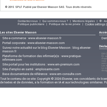
© 2015 SPLF. Publié par Elsevier Masson SAS. Tous droits réservés.
Contactez-nous
|
Qui sommes-nous ?
|
Mentions légales
|
© - A
Politique publicitaire
|
Politique de la vie privée
|
Cookie settings 
Les sites Elsevier Masson
Accès
Site e-commerce :
www.elsevier-masson.fr
Der
Portail corporate :
www.elsevier-masson.com
Décla
Suivez notre actualité sur le blog Elsevier Masson :
blog.elsevier-
masson.fr
EM-C
Plateforme de formation des infirmier(e)s :
www.pratique-
En ap
d'opp
infirmiere.com
vous 
sont 
Site portail pour les institutions :
www.em-premium.com
Les i
Le re
Site d'emploi en santé :
emploisante.com
divul
Base documentaire de référence :
www.em-consulte.com
Tout le contenu de ce site: Copyright © 2026 Elsevier, ses concédants de licenc
de textes et de données, a la formation en IA et aux technologies similaires. 