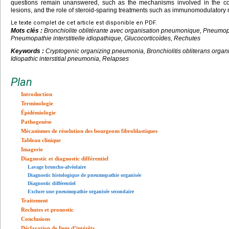
questions remain unanswered, such as the mechanisms involved in the com
lesions, and the role of steroid-sparing treatments such as immunomodulatory 
Le texte complet de cet article est disponible en PDF.
Mots clés :
Bronchiolite oblitérante avec organisation pneumonique, Pneumop
Pneumopathie interstitielle idiopathique, Glucocorticoïdes, Rechutes
Keywords :
Cryptogenic organizing pneumonia, Bronchiolitis obliterans organ
Idiopathic interstitial pneumonia, Relapses
Plan
Introduction
Terminologie
Épidémiologie
Pathogenèse
Mécanismes de résolution des bourgeons fibroblastiques
Tableau clinique
Imagerie
Diagnostic et diagnostic différentiel
Lavage broncho-alvéolaire
Diagnostic histologique de pneumopathie organisée
Diagnostic différentiel
Exclure une pneumopathie organisée secondaire
Traitement
Rechutes et pronostic
Conclusions
Déclaration de liens d’intérêts