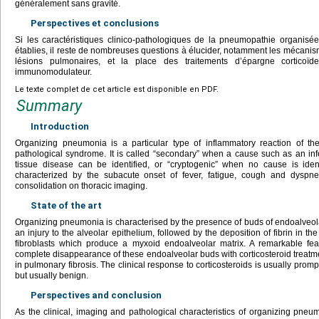
généralement sans gravité.
Perspectives et conclusions
Si les caractéristiques clinico-pathologiques de la pneumopathie organisé
établies, il reste de nombreuses questions à élucider, notamment les mécanism
lésions pulmonaires, et la place des traitements d’épargne corticoïd
immunomodulateur.
Le texte complet de cet article est disponible en PDF.
Summary
Introduction
Organizing pneumonia is a particular type of inflammatory reaction of the
pathological syndrome. It is called “secondary” when a cause such as an infec
tissue disease can be identified, or “cryptogenic” when no cause is identi
characterized by the subacute onset of fever, fatigue, cough and dyspne
consolidation on thoracic imaging.
State of the art
Organizing pneumonia is characterised by the presence of buds of endoalveola
an injury to the alveolar epithelium, followed by the deposition of fibrin in th
fibroblasts which produce a myxoid endoalveolar matrix. A remarkable fe
complete disappearance of these endoalveolar buds with corticosteroid treatmen
in pulmonary fibrosis. The clinical response to corticosteroids is usually prom
but usually benign.
Perspectives and conclusion
As the clinical, imaging and pathological characteristics of organizing pne