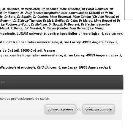
le, M. Bouchet, Dr Vervueren, Dr Cahouet, Mme Aulnette, Dr Parot-Schinkel, Dr
d, Dr Monnet, M. Jolly (centre hospitalier inter-communal de Créteil) et Pr Itti
ville, Dr Bota, Dr Salaün, Dr Obstroy, Mme Boyenval, Mme Gambu (CHU de Rouen) et
Rouen) ; Dr Bizieux-Thaminy, Dr Maël Bellier, Dr Caby, Dr Marcq, Mme Bouvet et Dr
La Roche-sur-Yon) ; Dr Molinier, Dr Goupil, Dr Boursot, Dr Hachemi (centre
 Mans), F. Denis, J.P. Muratet, V. Sacier (Centre Jean Bernard, Le Mans).
ologie, LUNAM université, centre hospitalier universitaire, 4, rue Larrey,
, centre hospitalier universitaire, 4, rue Larrey, 49933 Angers cedex 9,
 de Créteil, 94000 Créteil, France
ques, centre hospitalier universitaire, 4, rue Larrey, 49933 Angers cedex 9,
lergologie et oncologie, CHU d’Angers, 4, rue Larrey, 49933 Angers cedex 9,
ces
ce des professionnels de santé.
connectez-vous
ou
créez un compte