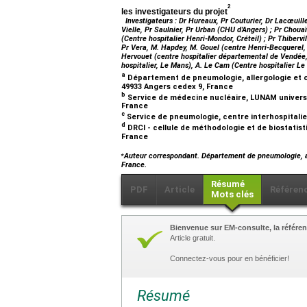
2
les investigateurs du projet
Investigateurs : Dr Hureaux, Pr Couturier, Dr Lacœuil
Vielle, Pr Saulnier, Pr Urban (CHU d’Angers) ; Pr Chouaï
(Centre hospitalier Henri-Mondor, Créteil) ; Pr Thiber
Pr Vera, M. Hapdey, M. Gouel (centre Henri-Becquerel, 
Hervouet (centre hospitalier départemental de Vendée, 
hospitalier, Le Mans), A. Le Cam (Centre hospitalier Le
a
Département de pneumologie, allergologie et onc
49933 Angers cedex 9, France
b
Service de médecine nucléaire, LUNAM université
France
c
Service de pneumologie, centre interhospitalier
d
DRCI - cellule de méthodologie et de biostatisti
France
⁎
Auteur correspondant. Département de pneumologie, al
France.
Résumé
PDF
Article
Référen
Mots clés
Bienvenue sur EM-consulte, la référen
Article gratuit.
Connectez-vous pour en bénéficier!
Résumé