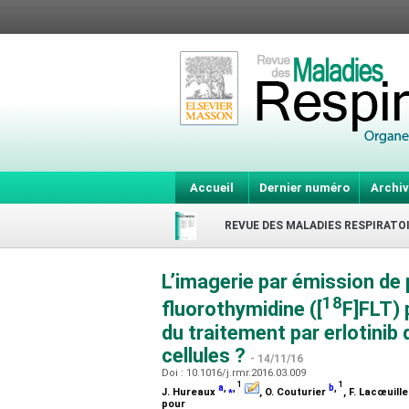
Accueil
Dernier numéro
Archiv
REVUE DES MALADIES RESPIRATO
L’imagerie par émission de 
18
fluorothymidine ([
F]FLT) 
du traitement par erlotinib
cellules ?
- 14/11/16
Doi : 10.1016/j.rmr.2016.03.009
1
1
a
,
⁎
,
b
,
J. Hureaux
, O. Couturier
, F. Lacœuill
pour