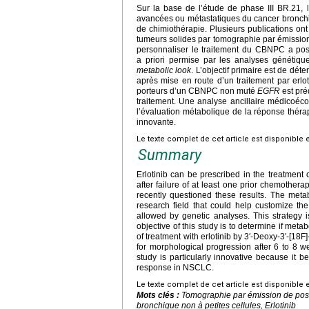
Sur la base de l’étude de phase III BR.21, l
avancées ou métastatiques du cancer bronchi
de chimiothérapie. Plusieurs publications on
tumeurs solides par tomographie par émission
personnaliser le traitement du CBNPC a post
a priori permise par les analyses génétiq
metabolic look
. L’objectif primaire est de dé
après mise en route d’un traitement par erlot
porteurs d’un CBNPC non muté
EGFR
est pré
traitement. Une analyse ancillaire médicoé
l’évaluation métabolique de la réponse thér
innovante.
Le texte complet de cet article est disponible 
Summary
Erlotinib can be prescribed in the treatment
after failure of at least one prior chemother
recently questioned these results. The meta
research field that could help customize 
allowed by genetic analyses. This strategy i
objective of this study is to determine if met
of treatment with erlotinib by 3′-Deoxy-3′-[1
for morphological progression after 6 to 8 w
study is particularly innovative because it b
response in NSCLC.
Le texte complet de cet article est disponible 
Mots clés :
Tomographie par émission de posit
bronchique non à petites cellules, Erlotinib