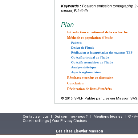
Keywords :
Positron emission tomography, 3′
cancer, Erlotinib
Plan
Introduction et rationnel de la recherche
Méthode et population d’étude
Patients
Design de l’étude
Réalisation et interprétation des examens TEP
Objectif principal de l’étude
Objectifs secondaires de l’étude
Analyse statistique
Aspects réglementaires
Résultats attendus et discussion
Conclusion
Déclaration de liens d’intérêts
© 2016 SPLF. Publié par Elsevier Masson SAS. 
Contactez-nous
|
Qui sommes-nous ?
|
Mentions légales
|
© - A
Cookie settings | Your Privacy Choices
Les sites Elsevier Masson