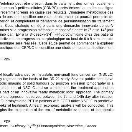
’erlotinib peut être prescrit dans le traitement des formes localement
que non à petites cellules (CBNPC) après échec d’au moins une ligne
t récemment remis en cause ces résultats. L’imagerie métabolique des
 de positons constitue une voie de recherche qui pourrait permettre de
eriori et complèterait la démarche de personnalisation du traitement
ues. Cette stratégie s’intègre dans une démarche innovante de
early
e
e
terminer si la progression métabolique observée entre le 7
et le 14
jour
18
inib par TEP à la 3′-désoxy-3′-[
F]-fluorothymidine chez des patients
dictive d’une progression morphologique au bout de 6 à 8 semaines de
conomique sera réalisée. Cette étude permet de commencer à explorer
apeutique des CBPNC et constitue une étude princeps particulièrement
en PDF.
 of locally advanced or metastatic non-small lung cancer cell (NSCLC)
apy regimen on the basis of the BR-21 study. Several publications have
bolic imaging of solid tumours by positron emission tomography is a
the treatment of NSCLC and so complement the treatment approaches
s part of an innovative “early metabolic look” approach. The primary
abolic progression observed between the 7th and 14th day after initiation
8F]-Fluorothymidine PET in patients with EGFR naive NSCLC is predictive
eeks of treatment. A health economic analysis will be conducted. This
egins the exploration of the era of metabolic evaluation of therapeutic
en PDF.
18
ons, 3′-Désoxy-3′-[
F]-Fluorothymidine, Alovudine, Cancer