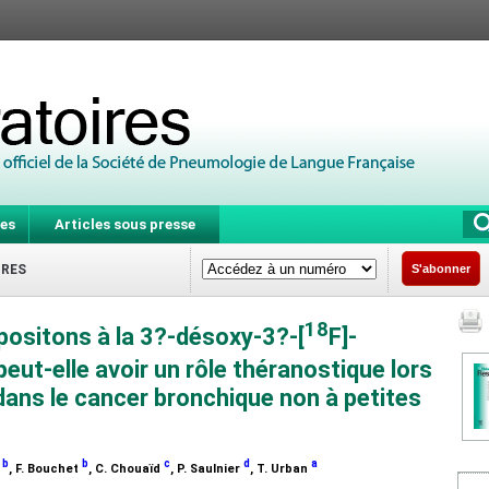
es
Articles sous presse
IRES
S'abonner
18
positons à la 3?-désoxy-3?-[
F]-
peut-elle avoir un rôle théranostique lors
 dans le cancer bronchique non à petites
b
b
c
d
a
e
, F. Bouchet
, C. Chouaïd
, P. Saulnier
, T. Urban