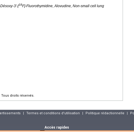
18
-Désoxy-3′-[
F]-Fluorothymidine, Alovudine, Non-small cell lung
Tous droits réservés.
vertissements
|
Termes et conditions d'utilisation
|
Politique rédactionnelle
|
Po
Accès rapides