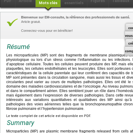
PDF
Article
Figures
Tableaux
Mots clés
essentiels
Bienvenue sur EM-consulte, la référence des professionnels de santé.
Article gratuit.
co
Connectez-vous pour en bénéficier!
vous
cr
Résumé
comp
Les microparticules (MP) sont des fragments de membrane plasmiques émis
physiologique ou lors d’un stress comme l’inflammation ou les infections.
d’apoptose cellulaire. Toutes les cellules peuvent produire des MP, mais el
plaquettes, les cellules endothéliales et les leucocytes. Elles sont porteuse
caractéristiques de la cellule parentale qui leur confèrent des capacités de 
MP sont présentes dans la circulation sanguine, mais aussi les tissus et div
circulantes peut varier au cours de multiples pathologies. Elles ont été 
domaine des maladies cardiovasculaires et de l’oncologie. Au niveau pulmona
et dans le compartiment aérien. Elles semblent jouer un rôle dans l’homéost
mais également dans l’expression de diverses pathologies. Dans cette revu
intéressés aux variations quantitatives et qualitatives des MP ainsi qu’
pathologies des voies aériennes telles que la bronchopneumopathie chroni
fibrose pulmonaire et l’hypertension pulmonaire.
Le texte complet de cet article est disponible en PDF.
Summary
Microparticles (MP) are plasmic membrane fragments released from cells afte