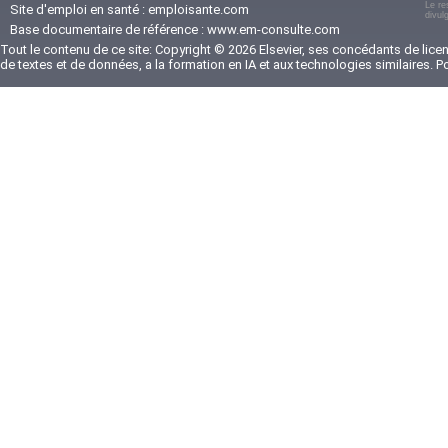
Le re
Site d'emploi en santé :
emploisante.com
divul
Base documentaire de référence :
www.em-consulte.com
Tout le contenu de ce site: Copyright © 2026 Elsevier, ses concédants de licenc
de textes et de données, a la formation en IA et aux technologies similaires. 