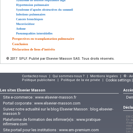
Syndrome de détresse respiratoire aigu
Hypertension pulmonaire
Syndrome d’apnées obstructives du sommeil
Infections pulmonaires
Cancers bronchiques
Mucoviscidose
Asthme
Pneumopathies interstitielles
Perspectives en transplantation pulmonaire
Conclusion
Déclaration de liens d’intérêts
© 2017 SPLF. Publié par Elsevier Masson SAS. Tous droits réservés.
Contactez-nous
|
Qui sommes-nous ?
|
Mentions légales
|
© - A
Politique publicitaire
|
Politique de la vie privée
|
Cookie settings 
Les sites Elsevier Masson
Accès
Site e-commerce :
www.elsevier-masson.fr
Der
Portail corporate :
www.elsevier-masson.com
Décla
Suivez notre actualité sur le blog Elsevier Masson :
blog.elsevier-
masson.fr
EM-C
Plateforme de formation des infirmier(e)s :
www.pratique-
En ap
d'opp
infirmiere.com
vous 
sont 
Site portail pour les institutions :
www.em-premium.com
Les i