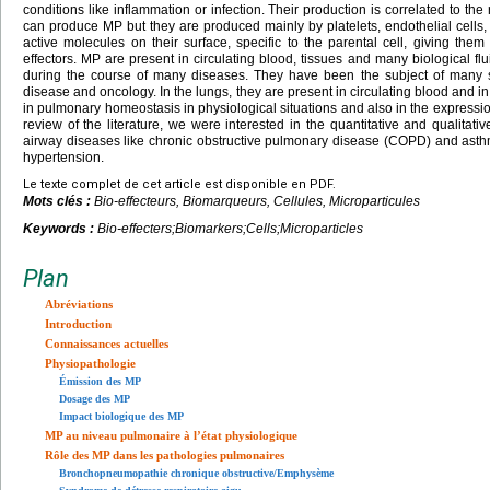
conditions like inflammation or infection. Their production is correlated to the r
can produce MP but they are produced mainly by platelets, endothelial cells
active molecules on their surface, specific to the parental cell, giving them
effectors. MP are present in circulating blood, tissues and many biological fl
during the course of many diseases. They have been the subject of many st
disease and oncology. In the lungs, they are present in circulating blood and i
in pulmonary homeostasis in physiological situations and also in the expressio
review of the literature, we were interested in the quantitative and qualitati
airway diseases like chronic obstructive pulmonary disease (COPD) and ast
hypertension.
Le texte complet de cet article est disponible en PDF.
Mots clés :
Bio-effecteurs, Biomarqueurs, Cellules, Microparticules
Keywords :
Bio-effecters;Biomarkers;Cells;Microparticles
Plan
Abréviations
Introduction
Connaissances actuelles
Physiopathologie
Émission des MP
Dosage des MP
Impact biologique des MP
MP au niveau pulmonaire à l’état physiologique
Rôle des MP dans les pathologies pulmonaires
Bronchopneumopathie chronique obstructive/Emphysème