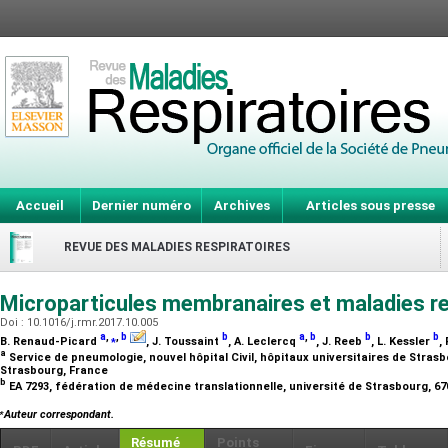
Accueil
Dernier numéro
Archives
Articles sous presse
REVUE DES MALADIES RESPIRATOIRES
Microparticules membranaires et maladies r
Doi : 10.1016/j.rmr.2017.10.005
a
,
⁎
,
b
b
a
,
b
b
b
B. Renaud-Picard
, J. Toussaint
, A. Leclercq
, J. Reeb
, L. Kessler
,
a
Service de pneumologie, nouvel hôpital Civil, hôpitaux universitaires de Strasbo
Strasbourg, France
b
EA 7293, fédération de médecine translationnelle, université de Strasbourg, 6
⁎
Auteur correspondant.
Résumé
Points