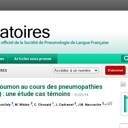
es
Articles sous presse
IRES
S'abonner
 poumon au cours des pneumopathies
D) : une étude cas témoins
- 31/01/18
2
2
1
2
2
,
⁎
ssoufaly
, M. Wislez
, C. Chouaid
, J. Cadranel
, J.M. Naccache