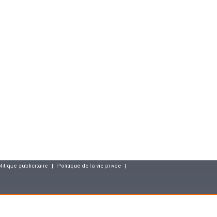
litique publicitaire
|
Politique de la vie privée
|
resse