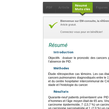
Résumé
PDF
Article
Figures
Mots clés
Bienvenue sur EM-consulte, la référen
Article gratuit.
Connectez-vous pour en bénéficier!
Résumé
Introduction
Objectifs : évaluer le pronostic des cancer
l’absence de PID.
Méthodes
Étude rétrospective cas témoins. Les cas éta
cancers pulmonaires diagnostiqués entre le 1
et du centre hospitalier intercommunal de Cré
stade et l’histologie du cancer.
Résultats
Quarante-neuf patients présentaient une PID
d’hommes et l’âge moyen était de 65 ans. Vin
carcinome épidermoïde, 7 (13,7 %) un carcinom
un carcinome sarcomatoïde et 1 (2,0 %) un c