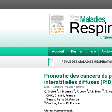
Accueil
Dernier numéro
Archiv
REVUE DES MALADIES RESPIRATO
Pronostic des cancers du
interstitielles diffuses (PI
Doi : 10.1016/j.rmr.2017.10.046
1
1
2
3
Q. Gibiot
, I. Monnet
, P. Levy
, A.L. Brun
, T. I
1
CHIC, Créteil, France
2
Tenon, Paris 20, France
3
Cochin, Paris 13, France
⁎
Auteur correspondant.