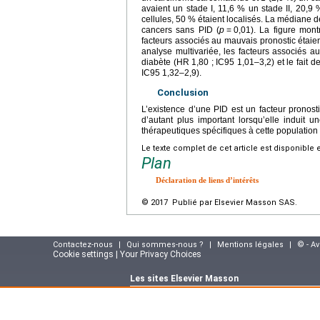
avaient un stade I, 11,6 % un stade II, 20,9 
cellules, 50 % étaient localisés. La médiane d
cancers sans PID (
p
=
0,01). La figure mont
facteurs associés au mauvais pronostic étaient
analyse multivariée, les facteurs associés au
diabète (HR 1,80 ; IC95 1,01–3,2) et le fait 
IC95 1,32–2,9).
Conclusion
L’existence d’une PID est un facteur pronos
d’autant plus important lorsqu’elle induit 
thérapeutiques spécifiques à cette population
Le texte complet de cet article est disponible 
Plan
Déclaration de liens d’intérêts
© 2017 Publié par Elsevier Masson SAS.
Contactez-nous
|
Qui sommes-nous ?
|
Mentions légales
|
© - A
Cookie settings | Your Privacy Choices
Les sites Elsevier Masson
Site e-commerce :
www.elsevier-masson.fr
Portail corporate :
www.elsevier-masson.co