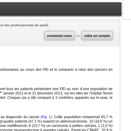
ce des professionnels de santé.
connectez-vous
ou
créez un compte
s pulmonaires au cours des PID et le comparer à celui des cancers en
ient tous les patients présentant une PID au sein d’une population de
er
janvier 2012 et le 31 décembre 2013, sur les sites de l’hôpital Tenon
teil. Chaque cas a été comparé à 3 contrôles, appariés sur le sexe, le
 au diagnostic du cancer (
Fig. 1
). Cette population comprenait 85,7 %
gt-quatre patients (47,1 %) avaient un adénocarcinome, 10 (19,6 %) un
e indifférencié, 8 (15,7 %) un carcinome à petites cellules, 1 (2,0 %)
arcinome neuroendocrine à grandes cellules. Parmi les CBNPC, 20,9 %