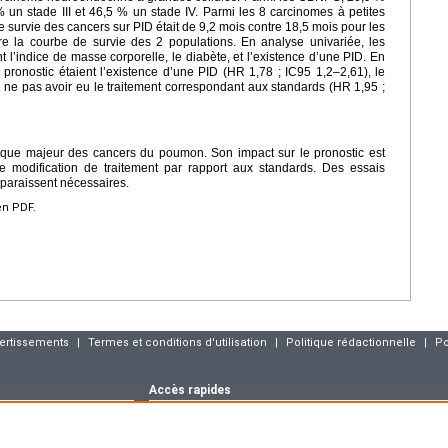
% un stade III et 46,5 % un stade IV. Parmi les 8 carcinomes à petites
e survie des cancers sur PID était de 9,2 mois contre 18,5 mois pour les
re la courbe de survie des 2 populations. En analyse univariée, les
 l’indice de masse corporelle, le diabète, et l’existence d’une PID. En
 pronostic étaient l’existence d’une PID (HR 1,78 ; IC95 1,2–2,61), le
de ne pas avoir eu le traitement correspondant aux standards (HR 1,95 ;
tique majeur des cancers du poumon. Son impact sur le pronostic est
une modification de traitement par rapport aux standards. Des essais
 paraissent nécessaires.
en PDF.
vertissements
|
Termes et conditions d'utilisation
|
Politique rédactionnelle
|
Po
Accès rapides
Dernier numéro
Archives
Articles sous p
m
Déclaration CNIL