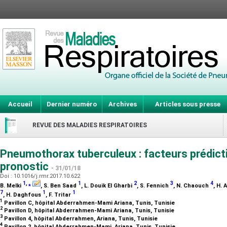
Accueil
Dernier numéro
Archives
Articles sous presse
REVUE DES MALADIES RESPIRATOIRES
Pneumothorax tuberculeux : facteurs prédict
pronostic
- 31/01/18
Doi : 10.1016/j.rmr.2017.10.622
1
,
⁎
1
2
3
4
B. Melki
, S. Ben Saad
, L. Douik El Gharbi
, S. Fennich
, N. Chaouch
, H.
7
1
1
, H. Daghfous
, F. Tritar
1
Pavillon C, hôpital Abderrahmen-Mami Ariana, Tunis, Tunisie
2
Pavillon D, hôpital Abderrahmen-Mami Ariana, Tunis, Tunisie
3
Pavillon 4, hôpital Abderrahmen, Ariana, Tunis, Tunisie
4
Pavillon 2, hôpital Abderrahmen-Mami, Ariana, Tunis, Tunisie