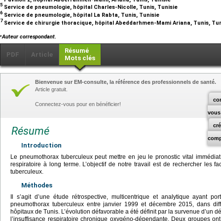
5
Service de pneumologie, hôpital Charles-Nicolle, Tunis, Tunisie
6
Service de pneumologie, hôpital La Rabta, Tunis, Tunisie
7
Service de chirurgie thoracique, hôpital Abeddarhmen-Mami Ariana, Tunis, Tu
⁎
Auteur correspondant.
Résumé
PDF
Article
Mots clés
Bienvenue sur EM-consulte, la référence des professionnels de santé.
Article gratuit.
co
Connectez-vous pour en bénéficier!
vous
cr
Résumé
comp
Introduction
Le pneumothorax tuberculeux peut mettre en jeu le pronostic vital immédiat 
respiratoire à long terme. L’objectif de notre travail est de rechercher les
tuberculeux.
Méthodes
Il s’agit d’une étude rétrospective, multicentrique et analytique ayant por
pneumothorax tuberculeux entre janvier 1999 et décembre 2015, dans dif
hôpitaux de Tunis. L’évolution défavorable a été définit par la survenue d’un dé
l’insuffisance respiratoire chronique oxygéno-dépendante. Deux groupes ont 