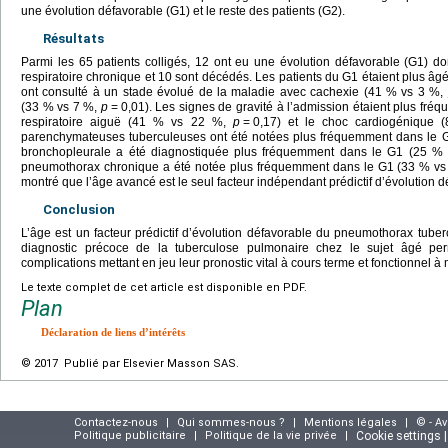
une évolution défavorable (G1) et le reste des patients (G2).
Résultats
Parmi les 65 patients colligés, 12 ont eu une évolution défavorable (G1) do
respiratoire chronique et 10 sont décédés. Les patients du G1 étaient plus âg
ont consulté à un stade évolué de la maladie avec cachexie (41 % vs 3 %,
(33 % vs 7 %,
p
=
0,01). Les signes de gravité à l’admission étaient plus fréqu
respiratoire aiguë (41 % vs 22 %,
p
=
0,17) et le choc cardiogénique
parenchymateuses tuberculeuses ont été notées plus fréquemment dans le
bronchopleurale a été diagnostiquée plus fréquemment dans le G1 (25 %
pneumothorax chronique a été notée plus fréquemment dans le G1 (33 % v
montré que l’âge avancé est le seul facteur indépendant prédictif d’évolution d
Conclusion
L’âge est un facteur prédictif d’évolution défavorable du pneumothorax tube
diagnostic précoce de la tuberculose pulmonaire chez le sujet âgé perme
complications mettant en jeu leur pronostic vital à cours terme et fonctionnel à
Le texte complet de cet article est disponible en PDF.
Plan
Déclaration de liens d’intérêts
© 2017 Publié par Elsevier Masson SAS.
Contactez-nous
|
Qui sommes-nous ?
|
Mentions légales
|
© - A
Politique publicitaire
|
Politique de la vie privée
|
Cookie settings 