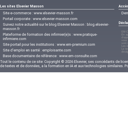
Les sites Elsevier Masson
Accès
Site e-commerce :
www.elsevier-masson.fr
Der
Portail corporate :
www.elsevier-masson.com
Décla
Suivez notre actualité sur le blog Elsevier Masson :
blog.elsevier-
masson.fr
EM-C
Plateforme de formation des infirmier(e)s :
www.pratique-
En ap
d'opp
infirmiere.com
vous 
sont 
Site portail pour les institutions :
www.em-premium.com
Les i
Le re
Site d'emploi en santé :
emploisante.com
divul
Base documentaire de référence :
www.em-consulte.com
Tout le contenu de ce site: Copyright © 2026 Elsevier, ses concédants de licenc
de textes et de données, a la formation en IA et aux technologies similaires. 