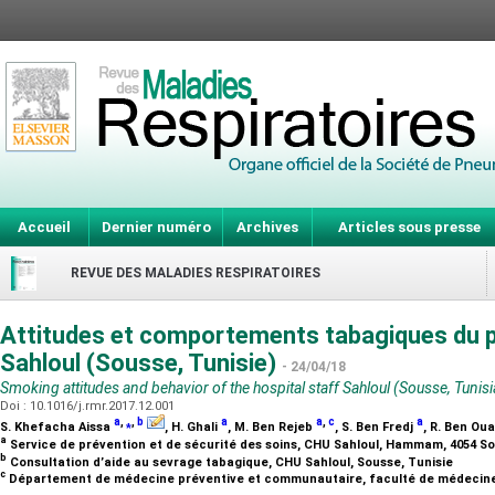
Accueil
Dernier numéro
Archives
Articles sous presse
REVUE DES MALADIES RESPIRATOIRES
Attitudes et comportements tabagiques du pe
Sahloul (Sousse, Tunisie)
- 24/04/18
Smoking attitudes and behavior of the hospital staff Sahloul (Sousse, Tunisi
Doi : 10.1016/j.rmr.2017.12.001
a
,
⁎
,
b
a
a
,
c
a
S. Khefacha Aissa
, H. Ghali
, M. Ben Rejeb
, S. Ben Fredj
, R. Ben Ou
a
Service de prévention et de sécurité des soins, CHU Sahloul, Hammam, 4054 S
b
Consultation d’aide au sevrage tabagique, CHU Sahloul, Sousse, Tunisie
c
Département de médecine préventive et communautaire, faculté de médecine