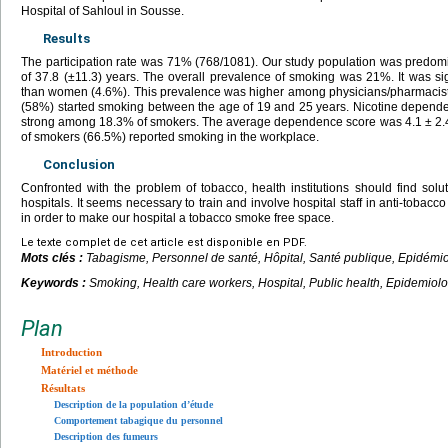
Hospital of Sahloul in Sousse.
Results
The participation rate was 71% (768/1081). Our study population was predo
of 37.8 (±11.3) years. The overall prevalence of smoking was 21%. It was s
than women (4.6%). This prevalence was higher among physicians/pharmacist
(58%) started smoking between the age of 19 and 25 years. Nicotine depe
strong among 18.3% of smokers. The average dependence score was 4.1
±
2.
of smokers (66.5%) reported smoking in the workplace.
Conclusion
Confronted with the problem of tobacco, health institutions should find solu
hospitals. It seems necessary to train and involve hospital staff in anti-tobac
in order to make our hospital a tobacco smoke free space.
Le texte complet de cet article est disponible en PDF.
Mots clés :
Tabagisme, Personnel de santé, Hôpital, Santé publique, Epidémi
Keywords :
Smoking, Health care workers, Hospital, Public health, Epidemiol
Plan
Introduction
Matériel et méthode
Résultats
Description de la population d’étude
Comportement tabagique du personnel
Description des fumeurs