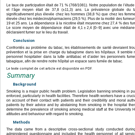
Le taux de participation était de 71 % (768/1081). Notre population de l’étud
et l’âge moyen était de 37,8 (±11,3) ans. La prévalence globale du t
significativement plus élevée chez les hommes (38,8 %) que chez les femmes
élevée chez les médecins/pharmaciens (29,5 %). Plus de la moitié des fumeur
19 et 25 ans. La dépendance à la nicotine était moyenne chez 27,4 % des fum
Le score moyen de dépendance était de 4,1
±
2,4 [0–9] avec une médiane
déclaraient fumer sur le lieu du travail.
Conclusion
Confrontés au problème du tabac, les établissements de santé devraient tr
prévention et la prise en charge du tabagisme dans les hôpitaux. Il semble 
personnel hospitalier dans la lutte antitabac et d’aider les personnels fum
tabagique, afin de rendre notre hôpital un espace sans fumée de tabac.
Le texte complet de cet article est disponible en PDF.
Summary
Background
Smoking is a major public health problem. Legislation banning smoking in public 
enforced, particularly in health facilities. Therefore health workers have a cruci
on account of their contact with patients and their credibility and moral auth
patients by their advice and by abstaining from smoking in the hospital th
determine the prevalence of smoking among medical staff at the University H
attitudes and behaviour with regard to smoking.
Methods
The data came from a descriptive cross-sectional study conducted duri
administered questionnaire and included the health personnel of all servic