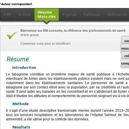
⁎
Auteur correspondant.
Résumé
PDF
Article
Figures
Tableaux
Références
Mots clés
Bienvenue sur EM-consulte, la référence des professionnels de santé.
Article gratuit.
co
Connectez-vous pour en bénéficier!
vous
cr
Résumé
comp
Introduction
Le tabagisme constitue un problème majeur de santé publique à l’échelle
interdisant de fumer dans les établissements publics existent mais ne sont 
notamment dans les établissements sanitaires. Le personnel de santé a 
tabagisme par son contact étroit avec la population, par sa crédibilité et l’aut
santé. Il peut aider les malades en les conseillant et en s’abstenant de fumer d
était d’étudier les attitudes et comportements du personnel soignant vis-à-vis 
Méthode
Il s’agit d’une étude descriptive transversale menée durant l’année 2013–
tous les services hospitaliers et les laboratoires de l’hôpital Sahloul de So
administré, a été utilisé pour la collecte des données.
Résultats