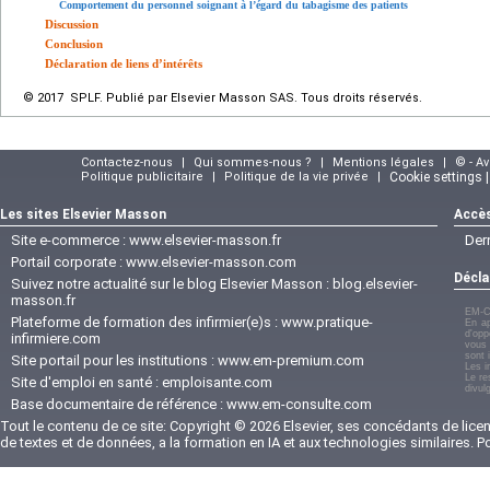
Comportement du personnel soignant à l’égard du tabagisme des patients
Discussion
Conclusion
Déclaration de liens d’intérêts
© 2017 SPLF. Publié par Elsevier Masson SAS. Tous droits réservés.
Contactez-nous
|
Qui sommes-nous ?
|
Mentions légales
|
© - A
Politique publicitaire
|
Politique de la vie privée
|
Cookie settings 
Les sites Elsevier Masson
Accès
Site e-commerce :
www.elsevier-masson.fr
Der
Portail corporate :
www.elsevier-masson.com
Décla
Suivez notre actualité sur le blog Elsevier Masson :
blog.elsevier-
masson.fr
EM-C
Plateforme de formation des infirmier(e)s :
www.pratique-
En ap
d'opp
infirmiere.com
vous 
sont 
Site portail pour les institutions :
www.em-premium.com
Les i
Le re
Site d'emploi en santé :
emploisante.com
divul
Base documentaire de référence :
www.em-consulte.com
Tout le contenu de ce site: Copyright © 2026 Elsevier, ses concédants de licenc
de textes et de données, a la formation en IA et aux technologies similaires. 