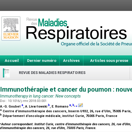
Accueil
Dernier numéro
Archives
Articles sous presse
REVUE DES MALADIES RESPIRATOIRES
Immunothérapie et cancer du poumon : nou
Immunotherapy in lung cancer: New concepts
Doi : 10.1016/j.rmr.2018.03.001
a
b
a
,
b
,
⁎
A.-G. Goubet
, A. Livartowski
, E. Romano
a
Centre d’immunothérapie des cancers, Inserm U932, 26, rue d’Ulm, 75005 Paris
b
Département d’oncologie médicale, institut Curie, 75005 Paris, France
⁎
Auteur correspondant. Institut Curie, centre d’immunothérapie des cancers, 26, rue d’Ulm, 
d’immunothérapie des cancers, 26, rue d’Ulm, 75005 Paris, France.