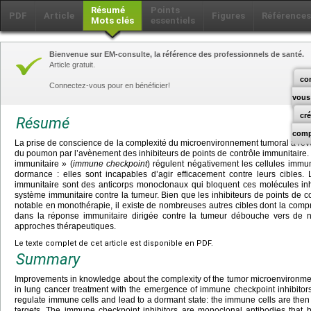
Résumé
Points
PDF
Article
Figures
Références
Mots clés
essentiels
Bienvenue sur EM-consulte, la référence des professionnels de santé.
Article gratuit.
co
Connectez-vous pour en bénéficier!
vous
cr
Résumé
comp
La prise de conscience de la complexité du microenvironnement tumoral a rév
du poumon par l’avènement des inhibiteurs de points de contrôle immunitaire.
immunitaire » (
immune checkpoint
) régulent négativement les cellules immun
dormance : elles sont incapables d’agir efficacement contre leurs cibles. 
immunitaire sont des anticorps monoclonaux qui bloquent ces molécules inhib
système immunitaire contre la tumeur. Bien que les inhibiteurs de points de co
notable en monothérapie, il existe de nombreuses autres cibles dont la compr
dans la réponse immunitaire dirigée contre la tumeur débouche vers de n
approches thérapeutiques.
Le texte complet de cet article est disponible en PDF.
Summary
Improvements in knowledge about the complexity of the tumor microenvironmen
in lung cancer treatment with the emergence of immune checkpoint inhibito
regulate immune cells and lead to a dormant state: the immune cells are then un
targets. The immune checkpoint inhibitors are monoclonal antibodies that