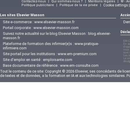
Contactez-nous
|
Qui sommes-nous ?
|
Mentions légales
|
© - A
Politique publicitaire
|
Politique de la vie privée
|
Cookie settings 
Les sites Elsevier Masson
Accès
Site e-commerce :
www.elsevier-masson.fr
Der
Portail corporate :
www.elsevier-masson.com
Décla
Suivez notre actualité sur le blog Elsevier Masson :
blog.elsevier-
masson.fr
EM-C
Plateforme de formation des infirmier(e)s :
www.pratique-
En ap
d'opp
infirmiere.com
vous 
sont 
Site portail pour les institutions :
www.em-premium.com
Les i
Le re
Site d'emploi en santé :
emploisante.com
divul
Base documentaire de référence :
www.em-consulte.com
Tout le contenu de ce site: Copyright © 2026 Elsevier, ses concédants de licenc
de textes et de données, a la formation en IA et aux technologies similaires. 