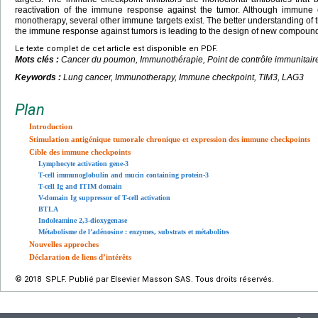
reactivation of the immune response against the tumor. Although immune ch
monotherapy, several other immune targets exist. The better understanding of t
the immune response against tumors is leading to the design of new compoun
Le texte complet de cet article est disponible en PDF.
Mots clés :
Cancer du poumon, Immunothérapie, Point de contrôle immunitair
Keywords :
Lung cancer, Immunotherapy, Immune checkpoint, TIM3, LAG3
Plan
Introduction
Stimulation antigénique tumorale chronique et expression des immune checkpoints
Cible des immune checkpoints
Lymphocyte activation gene-3
T-cell immunoglobulin and mucin containing protein-3
T-cell Ig and ITIM domain
V-domain Ig suppressor of T-cell activation
BTLA
Indoleamine 2,3-dioxygenase
Métabolisme de l’adénosine : enzymes, substrats et métabolites
Nouvelles approches
Déclaration de liens d’intérêts
© 2018 SPLF. Publié par Elsevier Masson SAS. Tous droits réservés.