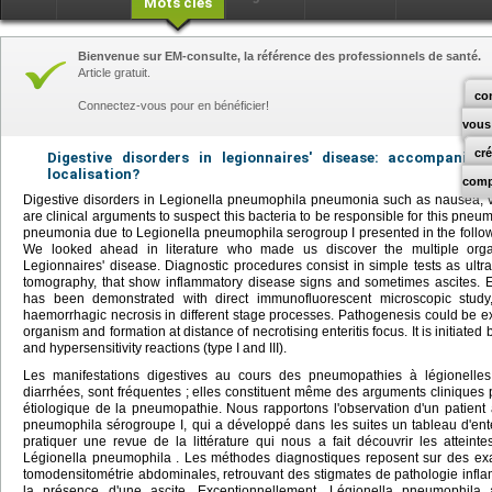
Mots clés
Bienvenue sur EM-consulte, la référence des professionnels de santé.
Article gratuit.
co
Connectez-vous pour en bénéficier!
vous
cr
Digestive disorders in legionnaires' disease: accompanime
localisation?
comp
Digestive disorders in
Legionella pneumophila
pneumonia such as nausea, vo
are clinical arguments to suspect this bacteria to be responsible for this pneumo
pneumonia due to
Legionella pneumophila
serogroup I presented in the follow-
We looked ahead in literature who made us discover the multiple org
Legionnaires' disease. Diagnostic procedures consist in simple tests as ul
tomography, that show inflammatory disease signs and sometimes ascites. E
has been demonstrated with direct immunofluorescent microscopic study, 
haemorrhagic necrosis in different stage processes. Pathogenesis could be e
organism and formation at distance of necrotising enteritis focus. It is initiated b
and hypersensitivity reactions (type I and III).
Les manifestations digestives au cours des pneumopathies à légionelle
diarrhées, sont fréquentes ; elles constituent même des arguments cliniques 
étiologique de la pneumopathie. Nous rapportons l'observation d'un patient
pneumophila
sérogroupe I, qui a développé dans les suites un tableau d'enté
pratiquer une revue de la littérature qui nous a fait découvrir les atteint
Légionella pneumophila
. Les méthodes diagnostiques reposent sur des exa
tomodensitométrie abdominales, retrouvant des stigmates de pathologie infla
la présence d'une ascite. Exceptionnellement,
Légionella pneumophila
a