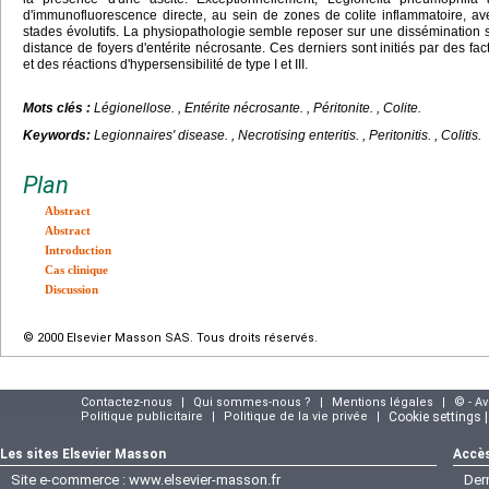
d'immunofluorescence directe, au sein de zones de colite inflammatoire, a
stades évolutifs. La physiopathologie semble reposer sur une dissémination 
distance de foyers d'entérite nécrosante. Ces derniers sont initiés par des fa
et des réactions d'hypersensibilité de type I et III.
Mots clés :
Légionellose.
, Entérite nécrosante. , Péritonite. , Colite.
Keywords:
Legionnaires' disease.
, Necrotising enteritis. , Peritonitis. , Colitis.
Plan
Abstract
Abstract
Introduction
Cas clinique
Discussion
© 2000 Elsevier Masson SAS. Tous droits réservés.
Contactez-nous
|
Qui sommes-nous ?
|
Mentions légales
|
© - A
Politique publicitaire
|
Politique de la vie privée
|
Cookie settings 
Les sites Elsevier Masson
Accès
Site e-commerce :
www.elsevier-masson.fr
Der