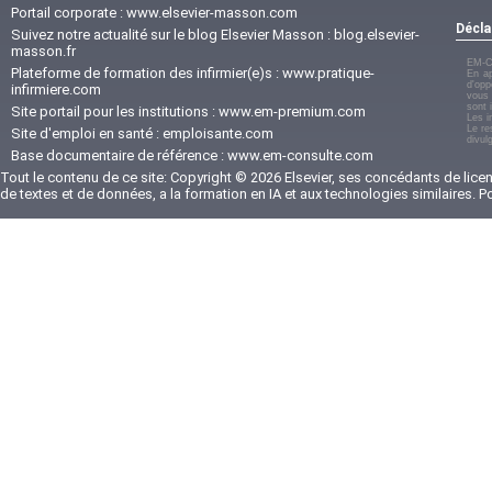
Portail corporate :
www.elsevier-masson.com
Décla
Suivez notre actualité sur le blog Elsevier Masson :
blog.elsevier-
masson.fr
EM-C
Plateforme de formation des infirmier(e)s :
www.pratique-
En ap
d'opp
infirmiere.com
vous 
sont 
Site portail pour les institutions :
www.em-premium.com
Les i
Le re
Site d'emploi en santé :
emploisante.com
divul
Base documentaire de référence :
www.em-consulte.com
Tout le contenu de ce site: Copyright © 2026 Elsevier, ses concédants de licenc
de textes et de données, a la formation en IA et aux technologies similaires. 