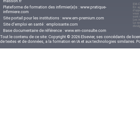
masson.fr
EM-C
Plateforme de formation des infirmier(e)s :
www.pratique-
En ap
d'opp
infirmiere.com
vous 
sont 
Site portail pour les institutions :
www.em-premium.com
Les i
Le re
Site d'emploi en santé :
emploisante.com
divul
Base documentaire de référence :
www.em-consulte.com
Tout le contenu de ce site: Copyright © 2026 Elsevier, ses concédants de licenc
de textes et de données, a la formation en IA et aux technologies similaires. 