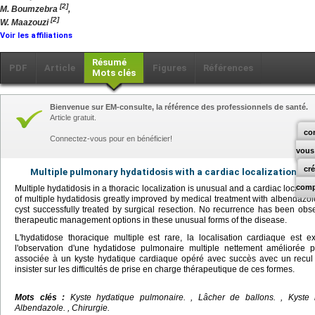
[2]
M. Boumzebra
,
[2]
W. Maazouzi
Voir les affiliations
Résumé
PDF
Article
Figures
Références
Mots clés
Bienvenue sur EM-consulte, la référence des professionnels de santé.
Article gratuit.
co
Connectez-vous pour en bénéficier!
vous
cr
Multiple pulmonary hydatidosis with a cardiac localization.
comp
Multiple hydatidosis in a thoracic localization is unusual and a cardiac localiz
of multiple hydatidosis greatly improved by medical treatment with albendazo
cyst successfully treated by surgical resection. No recurrence has been obs
therapeutic management options in these unusual forms of the disease.
L'hydatidose thoracique multiple est rare, la localisation cardiaque est e
l'observation d'une hydatidose pulmonaire multiple nettement améliorée p
associée à un kyste hydatique cardiaque opéré avec succès avec un recul 
insister sur les difficultés de prise en charge thérapeutique de ces formes.
Mots clés :
Kyste hydatique pulmonaire.
, Lâcher de ballons. , Kyste h
Albendazole. , Chirurgie.