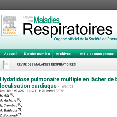
Accueil
Dernier numéro
Archives
Articles sous presse
REVUE DES MALADIES RESPIRATOIRES
Hydatidose pulmonaire multiple en lâcher de 
localisation cardiaque
- 16/04/08
Doi : RMR-07-2000-17-3-0761-8425-101019-ART54
[1]
H. Afif
,
[1]
A. Aichane
,
[1]
N. Trombati
,
[1]
A. Bahlaoui
,
[1]
Z. Bouayad
,