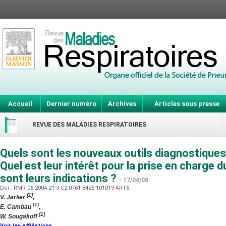
Accueil
Dernier numéro
Archives
Articles sous presse
REVUE DES MALADIES RESPIRATOIRES
Quels sont les nouveaux outils diagnostiques
Quel est leur intérêt pour la prise en charge 
sont leurs indications ?
- 17/04/08
Doi : RMR-06-2004-21-3-C2-0761-8425-101019-ART6
[1]
V. Jarlier
,
[1]
E. Cambau
,
[1]
W. Sougakoff
Voir les affiliations