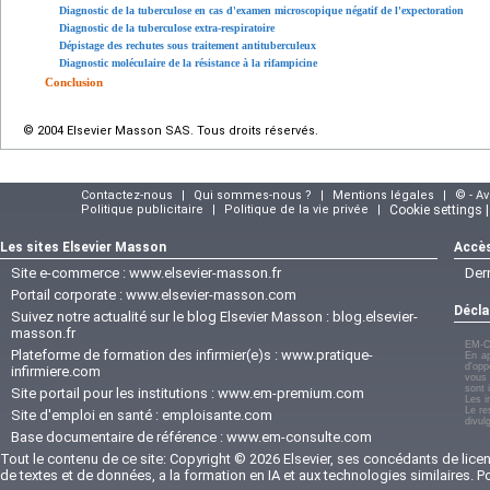
Diagnostic de la tuberculose en cas d'examen microscopique négatif de l'expectoration
Diagnostic de la tuberculose extra-respiratoire
Dépistage des rechutes sous traitement antituberculeux
Diagnostic moléculaire de la résistance à la rifampicine
Conclusion
© 2004 Elsevier Masson SAS. Tous droits réservés.
Contactez-nous
|
Qui sommes-nous ?
|
Mentions légales
|
© - A
Politique publicitaire
|
Politique de la vie privée
|
Cookie settings 
Les sites Elsevier Masson
Accès
Site e-commerce :
www.elsevier-masson.fr
Der
Portail corporate :
www.elsevier-masson.com
Décla
Suivez notre actualité sur le blog Elsevier Masson :
blog.elsevier-
masson.fr
EM-C
Plateforme de formation des infirmier(e)s :
www.pratique-
En ap
d'opp
infirmiere.com
vous 
sont 
Site portail pour les institutions :
www.em-premium.com
Les i
Le re
Site d'emploi en santé :
emploisante.com
divul
Base documentaire de référence :
www.em-consulte.com
Tout le contenu de ce site: Copyright © 2026 Elsevier, ses concédants de licenc
de textes et de données, a la formation en IA et aux technologies similaires. 