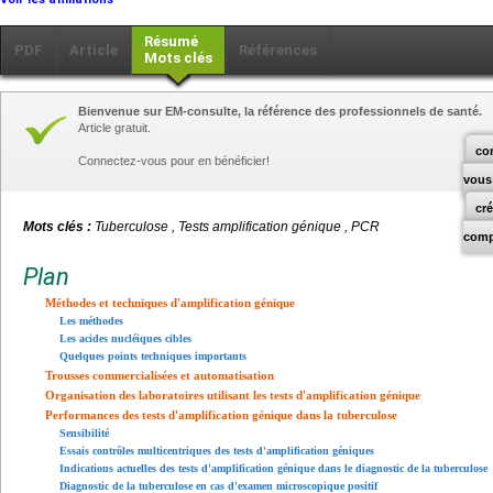
Résumé
PDF
Article
Références
Mots clés
Bienvenue sur EM-consulte, la référence des professionnels de santé.
Article gratuit.
co
Connectez-vous pour en bénéficier!
vous
cr
Mots clés :
Tuberculose , Tests amplification génique , PCR
comp
Plan
Méthodes et techniques d'amplification génique
Les méthodes
Les acides nucléiques cibles
Quelques points techniques importants
Trousses commercialisées et automatisation
Organisation des laboratoires utilisant les tests d'amplification génique
Performances des tests d'amplification génique dans la tuberculose
Sensibilité
Essais contrôles multicentriques des tests d'amplification géniques
Indications actuelles des tests d'amplification génique dans le diagnostic de la tuberculose
Diagnostic de la tuberculose en cas d'examen microscopique positif