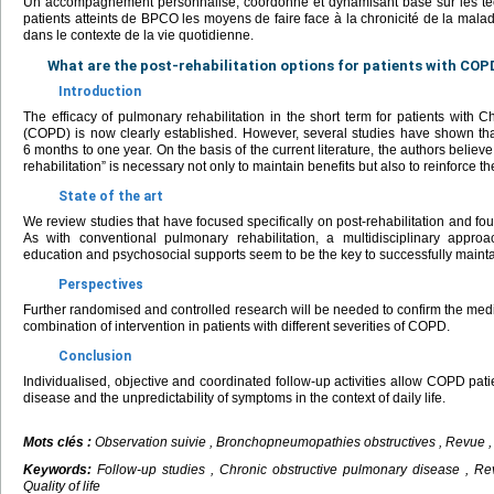
Un accompagnement personnalisé, coordonné et dynamisant basé sur les tech
patients atteints de BPCO les moyens de faire face à la chronicité de la malad
dans le contexte de la vie quotidienne.
What are the post-rehabilitation options for patients with COP
Introduction
The efficacy of pulmonary rehabilitation in the short term for patients with
(COPD) is now clearly established. However, several studies have shown that
6 months to one year. On the basis of the current literature, the authors believe 
rehabilitation” is necessary not only to maintain benefits but also to reinforce t
State of the art
We review studies that have focused specifically on post-rehabilitation and fou
As with conventional pulmonary rehabilitation, a multidisciplinary approac
education and psychosocial supports seem to be the key to successfully maintai
Perspectives
Further randomised and controlled research will be needed to confirm the medi
combination of intervention in patients with different severities of COPD.
Conclusion
Individualised, objective and coordinated follow-up activities allow COPD patien
disease and the unpredictability of symptoms in the context of daily life.
Mots clés :
Observation suivie , Bronchopneumopathies obstructives , Revue , 
Keywords:
Follow-up studies , Chronic obstructive pulmonary disease , Rev
Quality of life