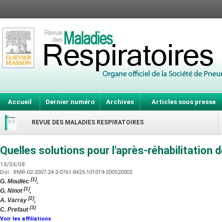
Accueil
Dernier numéro
Archives
Articles sous presse
REVUE DES MALADIES RESPIRATOIRES
Quelles solutions pour l'après-réhabilitation
18/04/08
Doi : RMR-02-2007-24-2-0761-8425-101019-200520002
[1]
G. Moullec
,
[1]
G. Ninot
,
[2]
A. Varray
,
[3]
C. Prefaut
Voir les affiliations