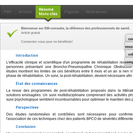
Résumé
PDF
Article
Figures
Références
Mots clés
Bienvenue sur EM-consulte, la référence des professionnels de santé.
Article gratuit.
co
Connectez-vous pour en bénéficier!
vous
cr
Introduction
L'efficacité clinique et scientifique d'un programme de réhabilitation respir
comp
personnes présentant une Broncho-Pneumopathie Chronique Obstructive
études montrent les limites de ces bénéfices entre 6 mois et un an si rien n'
phase de réhabilitation. Un suivi, la post-réhabilitation, devient nécessaire afi
État des connaissances
La revue des programmes de post-réhabilitation proposés dans la littéra
solutions envisagées. Un suivi multidisciplinaire comprenant des activités 
suivi psychologique semblent incontournables pour optimiser le maintien des 
Perspectives
Des études randomisées et contrôlées sont nécessaires pour confirmer
l'association de ces techniques chez des patients BPCO de sévérités différente
Conclusion