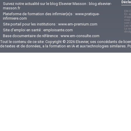
Décla
Suivez notre actualité sur le blog Elsevier Masson :
blog.elsevier-
masson.fr
EM-C
Plateforme de formation des infirmier(e)s :
www.pratique-
En ap
d'opp
infirmiere.com
vous 
sont 
Site portail pour les institutions :
www.em-premium.com
Les i
Le re
Site d'emploi en santé :
emploisante.com
divul
Base documentaire de référence :
www.em-consulte.com
Tout le contenu de ce site: Copyright © 2026 Elsevier, ses concédants de licenc
de textes et de données, a la formation en IA et aux technologies similaires. 