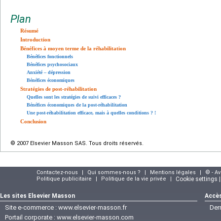
Plan
Résumé
Introduction
Bénéfices à moyen terme de la réhabilitation
Bénéfices fonctionnels
Bénéfices psychosociaux
Anxiété – dépression
Bénéfices économiques
Stratégies de post-réhabilitation
Quelles sont les stratégies de suivi efficaces ?
Bénéfices économiques de la post-réhabilitation
Une post-réhabilitation efficace, mais à quelles conditions ? !
Conclusion
© 2007 Elsevier Masson SAS. Tous droits réservés.
Contactez-nous
|
Qui sommes-nous ?
|
Mentions légales
|
© - A
Politique publicitaire
|
Politique de la vie privée
|
Cookie settings 
Les sites Elsevier Masson
Accès
Site e-commerce :
www.elsevier-masson.fr
Der
Portail corporate :
www.elsevier-masson.com