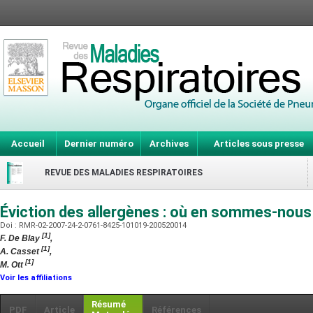
Accueil
Dernier numéro
Archives
Articles sous presse
REVUE DES MALADIES RESPIRATOIRES
Éviction des allergènes : où en sommes-nous
Doi : RMR-02-2007-24-2-0761-8425-101019-200520014
[1]
F. De Blay
,
[1]
A. Casset
,
[1]
M. Ott
Voir les affiliations
Résumé
PDF
Article
Références