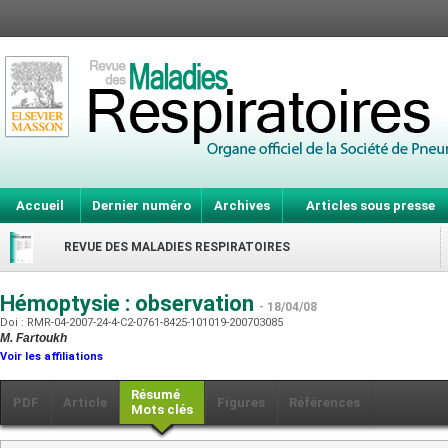
Accueil
Dernier numéro
Archives
Articles sous presse
REVUE DES MALADIES RESPIRATOIRES
Hémoptysie : observation
- 18/04/08
Doi : RMR-04-2007-24-4-C2-0761-8425-101019-200703085
M. Fartoukh
Voir les affiliations
Résumé
PDF
Article
Figures
Références
Mots clés