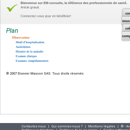
Bienvenue sur EM-consulte, la référence des professionnels de santé.
Article gratuit.
co
Connectez-vous pour en bénéficier!
vous
cr
Plan
comp
Observation
Motif d’hospitalisation
Antécédents
Histoire de la maladie
Examen clinique
Examens complémentaires
© 2007 Elsevier Masson SAS. Tous droits réservés.
Contactez-nous
|
Qui sommes-nous ?
|
Mentions légales
|
© - A