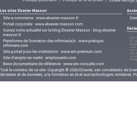
Politique publicitaire
|
Politique de la vie privée
|
Cookie settings 
Les sites Elsevier Masson
Accès
Site e-commerce :
www.elsevier-masson.fr
Der
Portail corporate :
www.elsevier-masson.com
Décla
Suivez notre actualité sur le blog Elsevier Masson :
blog.elsevier-
masson.fr
EM-C
Plateforme de formation des infirmier(e)s :
www.pratique-
En ap
d'opp
infirmiere.com
vous 
sont 
Site portail pour les institutions :
www.em-premium.com
Les i
Le re
Site d'emploi en santé :
emploisante.com
divul
Base documentaire de référence :
www.em-consulte.com
Tout le contenu de ce site: Copyright © 2026 Elsevier, ses concédants de licenc
de textes et de données, a la formation en IA et aux technologies similaires. 