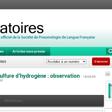
es
Articles sous presse
IRES
S'abonner
sulfure d’hydrogène : observation
- 18/04/08
097
Références