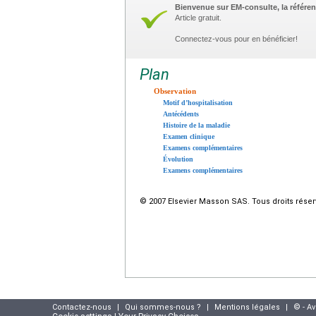
Bienvenue sur EM-consulte, la référen
Article gratuit.
Connectez-vous pour en bénéficier!
Plan
Observation
Motif d’hospitalisation
Antécédents
Histoire de la maladie
Examen clinique
Examens complémentaires
Évolution
Examens complémentaires
© 2007 Elsevier Masson SAS. Tous droits réser
Contactez-nous
|
Qui sommes-nous ?
|
Mentions légales
|
© - A