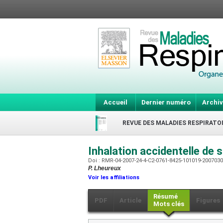
Accueil
Dernier numéro
Archiv
REVUE DES MALADIES RESPIRATO
Inhalation accidentelle de 
Doi : RMR-04-2007-24-4-C2-0761-8425-101019-200703
P. Lheureux
Voir les affiliations
Résumé
PDF
Article
Figures
Mots clés