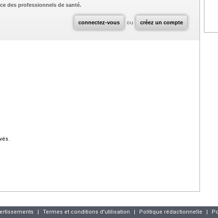
ce des professionnels de santé.
connectez-vous
ou
créez un compte
vés.
vertissements
|
Termes et conditions d'utilisation
|
Politique rédactionnelle
|
Po