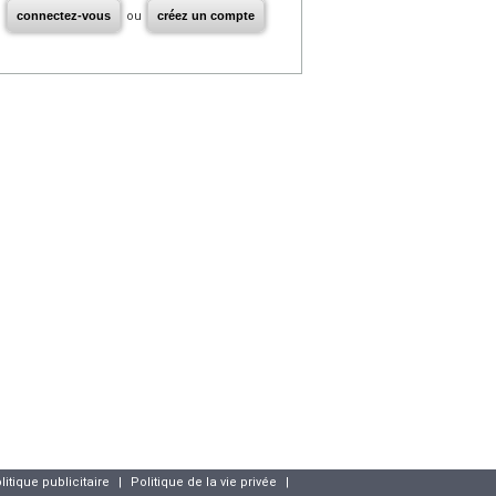
connectez-vous
ou
créez un compte
litique publicitaire
|
Politique de la vie privée
|