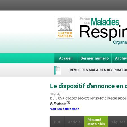
Accueil
Dernier numéro
Archiv
REVUE DES MALADIES RESPIRATO
Le dispositif d'annonce en 
18/04/08
Doi : RMR-05-2007-24-5-0761-8425-101019-200720036
[1]
P. Fraisse
Voir les affiliations
Résumé
PDF
Article
Figures
Mots clés