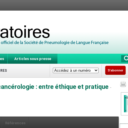
es
Articles sous presse
IRES
S'abonner
cancérologie : entre éthique et pratique
-
Références