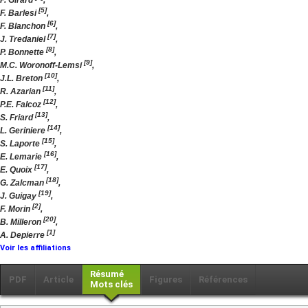
P. Girard
,
[5]
F. Barlesi
,
[6]
F. Blanchon
,
[7]
J. Tredaniel
,
[8]
P. Bonnette
,
[9]
M.C. Woronoff-Lemsi
,
[10]
J.L. Breton
,
[11]
R. Azarian
,
[12]
P.E. Falcoz
,
[13]
S. Friard
,
[14]
L. Geriniere
,
[15]
S. Laporte
,
[16]
E. Lemarie
,
[17]
E. Quoix
,
[18]
G. Zalcman
,
[19]
J. Guigay
,
[2]
F. Morin
,
[20]
B. Milleron
,
[1]
A. Depierre
Voir les affiliations
Résumé
PDF
Article
Figures
Références
Mots clés