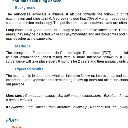
non-small cell lung cancer
Background
The authorities advocate a minimalist attitude towards the follow-up of r
examination and chest x-ray). A survey showed that 70% of French respirator
scanner and often endoscopy. The published data are equivocal and are often 
Lung cancer is a good model for a study of post-operative surveillance. Recu
areas, they may be detected while still asymptomatic and are sometimes poten
may develop at the same site.
Methods
The Intergroupe Francophone de Cancerologie Thoracique (IFCT) has initiat
(clinical examination, chest x-ray) with a more intensive follow-up (CT
surveillance will take place every 6 months for 2 years and then annually until 
Expected results
The main aim is to determine whether intensive follow-up improves patient surv
important. If an expensive and demanding follow-up does not affect the chance
our practice.
Mots clés :
Cancer bronchique , Surveillance postopératoire , Essai randomis
à petites cellules
Keywords:
Lung Cancer , Post-Operative Follow-Up , Randomised Trial , Surg
Plan
Résumé