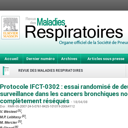
Accueil
Dernier numéro
Archives
Articles sous presse
REVUE DES MALADIES RESPIRATOIRES
Protocole IFCT-0302 : essai randomisé de d
surveillance dans les cancers bronchiques non
complètement réséqués
- 18/04/08
Doi : RMR-05-2007-24-5-0761-8425-101019-20064112
[1]
V. Westeel
,
[2]
M.P. Lebitasy
,
[3]
M. Mercier
,
[4]