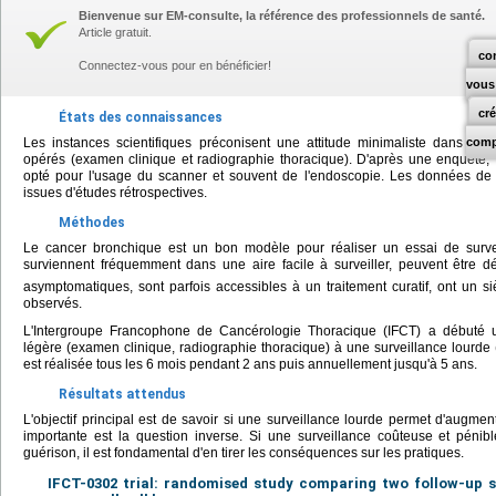
Bienvenue sur EM-consulte, la référence des professionnels de santé.
Article gratuit.
co
Connectez-vous pour en bénéficier!
vous
cr
États des connaissances
Les instances scientifiques préconisent une attitude minimaliste dans la 
comp
opérés (examen clinique et radiographie thoracique). D'après une enquête
opté pour l'usage du scanner et souvent de l'endoscopie. Les données de la
issues d'études rétrospectives.
Méthodes
Le cancer bronchique est un bon modèle pour réaliser un essai de survei
surviennent fréquemment dans une aire facile à surveiller, peuvent être d
asymptomatiques, sont parfois accessibles à un traitement curatif, ont un s
observés.
L'Intergroupe Francophone de Cancérologie Thoracique (IFCT) a débuté 
légère (examen clinique, radiographie thoracique) à une surveillance lourde (
est réalisée tous les 6 mois pendant 2 ans puis annuellement jusqu'à 5 ans.
Résultats attendus
L'objectif principal est de savoir si une surveillance lourde permet d'augment
importante est la question inverse. Si une surveillance coûteuse et pénib
guérison, il est fondamental d'en tirer les conséquences sur les pratiques.
IFCT-0302 trial: randomised study comparing two follow-up s