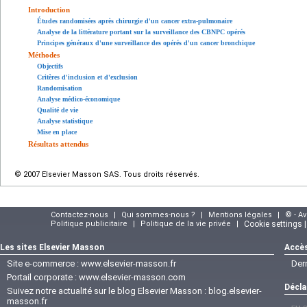
Introduction
Études randomisées après chirurgie d'un cancer extra-pulmonaire
Analyse de la littérature portant sur la surveillance des CBNPC opérés
Principes généraux d'une surveillance des opérés d'un cancer bronchique
Méthodes
Objectifs
Critères d'inclusion et d'exclusion
Randomisation
Analyse médico-économique
Qualité de vie
Analyse statistique
Mise en place
Résultats attendus
© 2007 Elsevier Masson SAS. Tous droits réservés.
Contactez-nous
|
Qui sommes-nous ?
|
Mentions légales
|
© - A
Politique publicitaire
|
Politique de la vie privée
|
Cookie settings 
Les sites Elsevier Masson
Accès
Site e-commerce :
www.elsevier-masson.fr
Der
Portail corporate :
www.elsevier-masson.com
Décla
Suivez notre actualité sur le blog Elsevier Masson :
blog.elsevier-
masson.fr