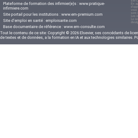
EM-C
Plateforme de formation des infirmier(e)s :
www.pratique-
En ap
d'opp
infirmiere.com
vous 
sont 
Site portail pour les institutions :
www.em-premium.com
Les i
Le re
Site d'emploi en santé :
emploisante.com
divul
Base documentaire de référence :
www.em-consulte.com
Tout le contenu de ce site: Copyright © 2026 Elsevier, ses concédants de licenc
de textes et de données, a la formation en IA et aux technologies similaires. 