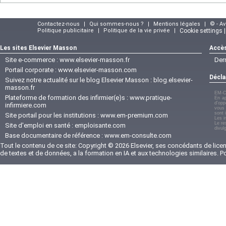
Contactez-nous
|
Qui sommes-nous ?
|
Mentions légales
|
© - A
Politique publicitaire
|
Politique de la vie privée
|
Cookie settings 
Les sites Elsevier Masson
Accès
Site e-commerce :
www.elsevier-masson.fr
Der
Portail corporate :
www.elsevier-masson.com
Décla
Suivez notre actualité sur le blog Elsevier Masson :
blog.elsevier-
masson.fr
EM-C
Plateforme de formation des infirmier(e)s :
www.pratique-
En ap
d'opp
infirmiere.com
vous 
sont 
Site portail pour les institutions :
www.em-premium.com
Les i
Le re
Site d'emploi en santé :
emploisante.com
divul
Base documentaire de référence :
www.em-consulte.com
Tout le contenu de ce site: Copyright © 2026 Elsevier, ses concédants de licenc
de textes et de données, a la formation en IA et aux technologies similaires. 