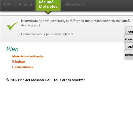
Résumé
PDF
Article
Références
Mots clés
Bienvenue sur EM-consulte, la référence des professionnels de santé.
Article gratuit.
co
Connectez-vous pour en bénéficier!
vous
cr
Plan
comp
Matériels et méthodes
Résultats
Commentaires
© 2007 Elsevier Masson SAS. Tous droits réservés.