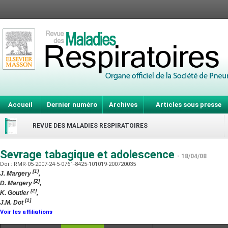
Accueil
Dernier numéro
Archives
Articles sous presse
REVUE DES MALADIES RESPIRATOIRES
Sevrage tabagique et adolescence
- 18/04/08
Doi : RMR-05-2007-24-5-0761-8425-101019-200720035
[1]
J. Margery
,
[2]
D. Margery
,
[2]
K. Goutier
,
[1]
J.M. Dot
Voir les affiliations