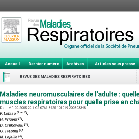
Accueil
Dernier numéro
Archives
Articles sous presse
REVUE DES MALADIES RESPIRATOIRES
Maladies neuromusculaires de l’adulte : quell
muscles respiratoires pour quelle prise en c
Doi : MR-02-2005-22-1-C2-0761-8425-101019-200503348
[1 et 2]
F. Lofaso
,
[1]
H. Prigent
,
[1]
D. Orlikowski
,
[1]
G. Trebbia
,
[1]
M. Lejaille
,