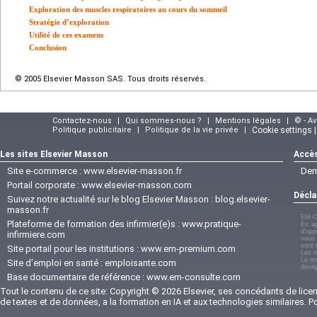
Exploration des muscles respiratoires au cours du sommeil
Stratégie d’exploration
Utilité de ces examens
Conclusion
© 2005 Elsevier Masson SAS. Tous droits réservés.
Contactez-nous
|
Qui sommes-nous ?
|
Mentions légales
|
© - A
Politique publicitaire
|
Politique de la vie privée
|
Cookie settings 
Les sites Elsevier Masson
Accès
Site e-commerce :
www.elsevier-masson.fr
Der
Portail corporate :
www.elsevier-masson.com
Décla
Suivez notre actualité sur le blog Elsevier Masson :
blog.elsevier-
masson.fr
EM-C
Plateforme de formation des infirmier(e)s :
www.pratique-
En ap
d'opp
infirmiere.com
vous 
sont 
Site portail pour les institutions :
www.em-premium.com
Les i
Le re
Site d'emploi en santé :
emploisante.com
divul
Base documentaire de référence :
www.em-consulte.com
Tout le contenu de ce site: Copyright © 2026 Elsevier, ses concédants de licenc
de textes et de données, a la formation en IA et aux technologies similaires. 