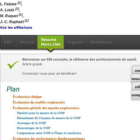
[1]
L. Falaize
,
[1]
A. Louis
,
[1]
M. Ruquet
,
[1]
J.-C. Raphaël
Voir les affiliations
Résumé
PDF
Article
Figures
Références
Mots clés
Bienvenue sur EM-consulte, la référence des professionnels de santé.
Article gratuit.
co
Connectez-vous pour en bénéficier!
vous
cr
Plan
comp
Évaluation clinique
Évaluation du soufflet respiratoire
Évaluation globale des muscles respiratoires
Matériel pour la mesure de la SNIP
Déroulement de l’examen de mesure de la SNIP
Avantages de la SNIP
Désavantages de la SNIP
Comparaison entre SNIP et Pimax et conclusion
Évaluation des performances diaphragmatiques