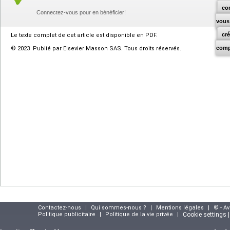
co
Connectez-vous pour en bénéficier!
vous
cr
Le texte complet de cet article est disponible en PDF.
comp
© 2023 Publié par Elsevier Masson SAS. Tous droits réservés.
Contactez-nous
|
Qui sommes-nous ?
|
Mentions légales
|
© - A
Politique publicitaire
|
Politique de la vie privée
|
Cookie settings 