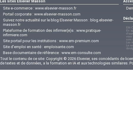
Les sites Elsevier Masson
Accès
Site e-commerce :
www.elsevier-masson.fr
Der
Portail corporate :
www.elsevier-masson.com
Décla
Suivez notre actualité sur le blog Elsevier Masson :
blog.elsevier-
masson.fr
EM-C
Plateforme de formation des infirmier(e)s :
www.pratique-
En ap
d'opp
infirmiere.com
vous 
sont 
Site portail pour les institutions :
www.em-premium.com
Les i
Le re
Site d'emploi en santé :
emploisante.com
divul
Base documentaire de référence :
www.em-consulte.com
Tout le contenu de ce site: Copyright © 2026 Elsevier, ses concédants de licenc
de textes et de données, a la formation en IA et aux technologies similaires. 