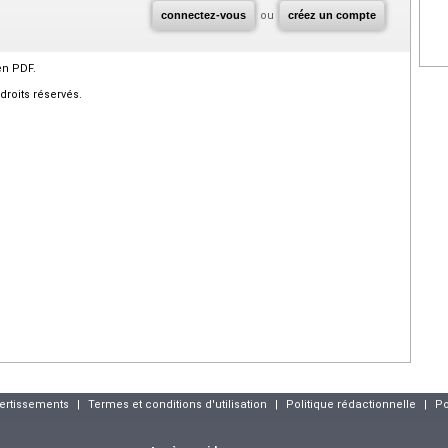
connectez-vous
ou
créez un compte
en PDF.
roits réservés.
vertissements
|
Termes et conditions d'utilisation
|
Politique rédactionnelle
|
Po