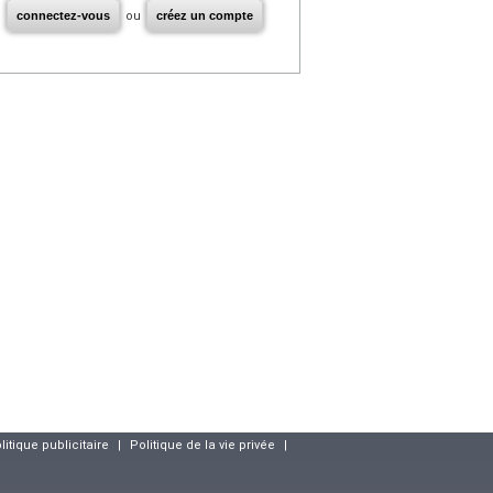
connectez-vous
ou
créez un compte
litique publicitaire
|
Politique de la vie privée
|