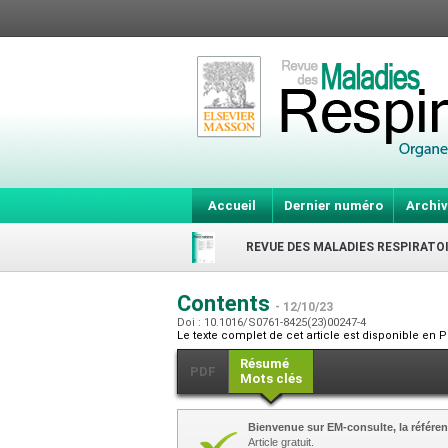
Accueil
Dernier numéro
Archiv
REVUE DES MALADIES RESPIRATO
Contents
- 12/10/23
Doi : 10.1016/S0761-8425(23)00247-4
Le texte complet de cet article est disponible en P
Résumé
PDF
Mots clés
Bienvenue sur EM-consulte, la référen
Article gratuit.