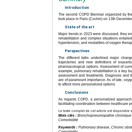
Introduction
The second COPD Biennial organized by the
took place in Paris (Cochin) on 13th Decembe
State of the art
Major trends in 2023 were discussed; they en
rehabilitation and complex situations entaile
hypertension, and modalities of oxygen therap
Perspectives
The different talks underlined major chan
trajectories and new definitions of exacer
pharmacological options. Assessment of curr
example, pulmonary rehabilitation is a key but
assessment and treatments. Diagnosis and t
are of paramount importance. As of late, oxy
to afford more personalized options.
Conclusions
As regards COPD, a personalized approach is
facilitating coordination between healthcare p
Le texte complet de cet article est disponible 
Mots clés :
Bronchopneumopathie chronique ob
Comorbidité
Keywords :
Pulmonary disease, Chronic obstru
Comorbidity