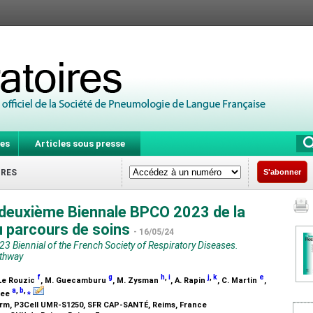
es
Articles sous presse
IRES
S'abonner
 deuxième Biennale BPCO 2023 de la
u parcours de soins
- 16/05/24
Biennial of the French Society of Respiratory Diseases.
athway
f
g
h
,
i
j
,
k
e
 Le Rouzic
, M. Guecamburu
, M. Zysman
, A. Rapin
, C. Martin
,
a
,
b
,
⁎
slee
rm, P3Cell UMR-S1250, SFR CAP-SANTÉ, Reims, France