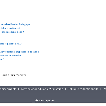
 une classification étiologique
-t-il nos pratiques ?
 : où en sommes-nous ?
 chez le patient BPCO
 mycobactéries atypiques : que faire ?
ertension pulmonaire
ion ?
Tous droits réservés.
vertissements
|
Termes et conditions d'utilisation
|
Politique rédactionnelle
|
Po
Accès rapides
Dernier numéro
Archives
Articles sous p