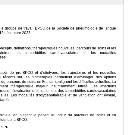
le groupe de travail BPCO de la Société de pneumologie de langue
e 13 décembre 2023.
epts, définitions, thérapeutiques nouvelles, parcours de soins et les
ratoires, les comorbidités cardiovasculaires et les modalités
tées.
epts de pré-BPCO et d’étiotypes, les trajectoires et les nouvelles
ts récents sur les biothérapies permettent d’envisager des options
u parcours de soins en France soulignent les difficultés actuelles. La
ément thérapeutique majeur insuffisamment utilisé. Les infections
reuse. L’évaluation et le traitement des comorbidités cardiovasculaires
elles. Les modalités d’oxygénothérapie et de ventilation ont évolué,
daptés.
rdiale, en plaçant le patient au cœur du parcours de soins et en
utour de la BPCO.
en PDF.