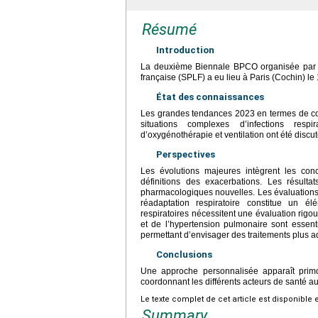
Résumé
Introduction
La deuxième Biennale BPCO organisée par 
française (SPLF) a eu lieu à Paris (Cochin) l
État des connaissances
Les grandes tendances 2023 en termes de conc
situations complexes d’infections respi
d’oxygénothérapie et ventilation ont été discu
Perspectives
Les évolutions majeures intègrent les conc
définitions des exacerbations. Les résulta
pharmacologiques nouvelles. Les évaluations d
réadaptation respiratoire constitue un él
respiratoires nécessitent une évaluation rigou
et de l’hypertension pulmonaire sont essenti
permettant d’envisager des traitements plus a
Conclusions
Une approche personnalisée apparaît primo
coordonnant les différents acteurs de santé a
Le texte complet de cet article est disponible 
Summary