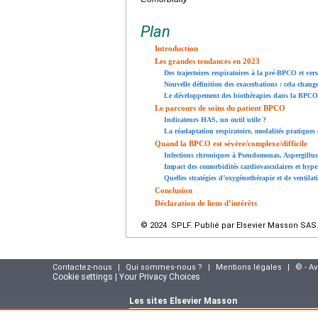
Plan
Introduction
Les grandes tendances en 2023
Des trajectoires respiratoires à la pré-BPCO et vers
Nouvelle définition des exacerbations : cela change
Le développement des biothérapies dans la BPCO
Le parcours de soins du patient BPCO
Indicateurs HAS, un outil utile ?
La réadaptation respiratoire, modalités pratiques
Quand la BPCO est sévère/complexe/difficile
Infections chroniques à Pseudomonas, Aspergillus,
Impact des comorbidités cardiovasculaires et hyp
Quelles stratégies d’oxygénothérapie et de ventilat
Conclusion
Déclaration de liens d’intérêts
© 2024 SPLF. Publié par Elsevier Masson SAS. 
Contactez-nous
|
Qui sommes-nous ?
|
Mentions légales
|
© - A
Cookie settings | Your Privacy Choices
Les sites Elsevier Masson
Site e-commerce :
www.elsevier-masson.fr