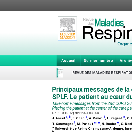
Accueil
Dernier numéro
Archiv
REVUE DES MALADIES RESPIRATO
Principaux messages de la
SPLF. Le patient au cœur d
Take-home messages from the 2nd COPD 2023 
Placing the patient at the center of the care p
Doi : 10.1016/j.rmr.2024.03.008
a
,
b
c
d
e
J. Ancel
, E. Chen
, A. Pavot
, L. Regard
, O.
l
m
,
n
e
T. Soumagne
, M. Patout
, N. Roche
, G. De
a
Université de Reims Champagne-Ardenne, Inse
b