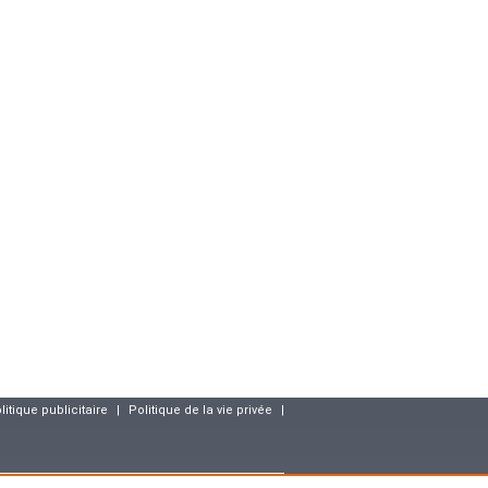
litique publicitaire
|
Politique de la vie privée
|
resse