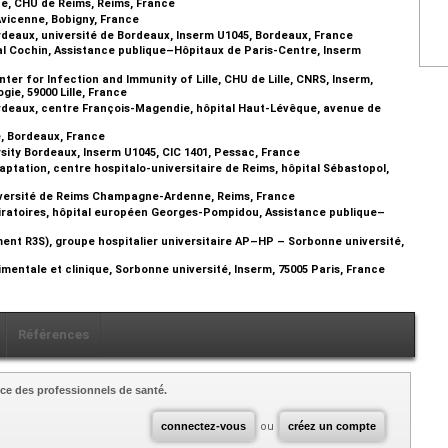
he, CHU de Reims, Reims, France
Avicenne, Bobigny, France
deaux, université de Bordeaux, Inserm U1045, Bordeaux, France
al Cochin, Assistance publique–Hôpitaux de Paris-Centre, Inserm
nter for Infection and Immunity of Lille, CHU de Lille, CNRS, Inserm,
gie, 59000 Lille, France
rdeaux, centre François-Magendie, hôpital Haut-Lévêque, avenue de
, Bordeaux, France
sity Bordeaux, Inserm U1045, CIC 1401, Pessac, France
ation, centre hospitalo-universitaire de Reims, hôpital Sébastopol,
niversité de Reims Champagne-Ardenne, Reims, France
piratoires, hôpital européen Georges-Pompidou, Assistance publique–
nt R3S), groupe hospitalier universitaire AP–HP – Sorbonne université,
entale et clinique, Sorbonne université, Inserm, 75005 Paris, France
Références
ce des professionnels de santé.
connectez-vous
ou
créez un compte