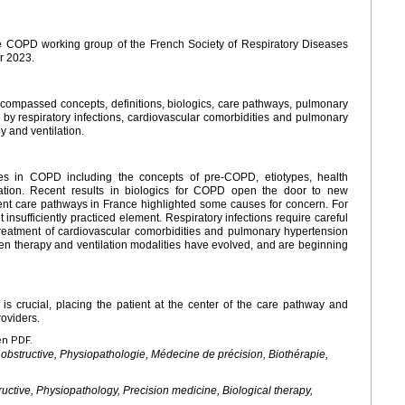
 COPD working group of the French Society of Respiratory Diseases
r 2023.
compassed concepts, definitions, biologics, care pathways, pulmonary
d by respiratory infections, cardiovascular comorbidities and pulmonary
y and ventilation.
ges in COPD including the concepts of pre-COPD, etiotypes, health
bation. Recent results in biologics for COPD open the door to new
ent care pathways in France highlighted some causes for concern. For
 insufficiently practiced element. Respiratory infections require careful
reatment of cardiovascular comorbidities and pulmonary hypertension
gen therapy and ventilation modalities have evolved, and are beginning
 crucial, placing the patient at the center of the care pathway and
roviders.
en PDF.
structive, Physiopathologie, Médecine de précision, Biothérapie,
ctive, Physiopathology, Precision medicine, Biological therapy,