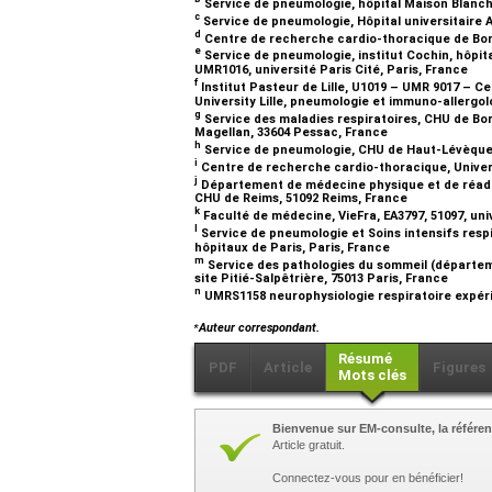
Service de pneumologie, hôpital Maison Blanc
c
Service de pneumologie, Hôpital universitaire 
d
Centre de recherche cardio-thoracique de Bor
e
Service de pneumologie, institut Cochin, hôpit
UMR1016, université Paris Cité, Paris, France
f
Institut Pasteur de Lille, U1019 – UMR 9017 – Ce
University Lille, pneumologie et immuno-allergolo
g
Service des maladies respiratoires, CHU de Bo
Magellan, 33604 Pessac, France
h
Service de pneumologie, CHU de Haut-Lévèque
i
Centre de recherche cardio-thoracique, Univer
j
Département de médecine physique et de réadapt
CHU de Reims, 51092 Reims, France
k
Faculté de médecine, VieFra, EA3797, 51097, u
l
Service de pneumologie et Soins intensifs res
hôpitaux de Paris, Paris, France
m
Service des pathologies du sommeil (départeme
site Pitié-Salpêtrière, 75013 Paris, France
n
UMRS1158 neurophysiologie respiratoire expérim
⁎
Auteur correspondant.
Résumé
PDF
Article
Figures
Mots clés
Bienvenue sur EM-consulte, la référen
Article gratuit.
Connectez-vous pour en bénéficier!