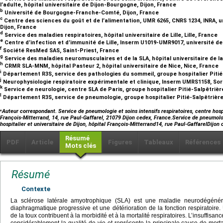
l’adulte, hôpital universitaire de Dijon-Bourgogne, Dijon, France
b
Université de Bourgogne-Franche-Comté, Dijon, France
c
Centre des sciences du goût et de l’alimentation, UMR 6265, CNRS 1234, INRA,
Dijon, France
d
Service des maladies respiratoires, hôpital universitaire de Lille, Lille, France
e
Centre d’infection et d’immunité de Lille, Inserm U1019-UMR9017, université de 
f
Société ResMed SAS, Saint-Priest, France
g
Service des maladies neuromusculaires et de la SLA, hôpital universitaire de l
h
CRMR SLA-MNM, hôpital Pasteur 2, hôpital universitaire de Nice, Nice, France
i
Département R3S, service des pathologies du sommeil, groupe hospitalier Pitié
j
Neurophysiologie respiratoire expérimentale et clinique, Inserm UMRS1158, Sor
k
Service de neurologie, centre SLA de Paris, groupe hospitalier Pitié-Salpêtriè
l
Département R3S, service de pneumologie, groupe hospitalier Pitié-Salpêtrière
⁎
Auteur correspondant. Service de pneumologie et soins intensifs respiratoires, centre hospit
François-Mitterrand, 14, rue Paul-Gaffarel, 21079 Dijon cedex, France.Service de pneumologi
hospitalier et universitaire de Dijon, hôpital François-Mitterrand14, rue Paul-GaffarelDij
Résumé
PDF
Article
Figures
Tableaux
Références
Mots clés
Résumé
Contexte
La sclérose latérale amyotrophique (SLA) est une maladie neurodégénéra
diaphragmatique progressive et une détérioration de la fonction respiratoire. 
de la toux contribuent à la morbidité et à la mortalité respiratoires. L’insuffisan