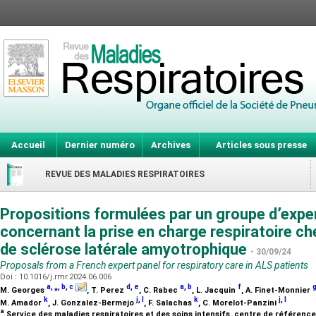
Accueil
Dernier numéro
Archives
Articles sous presse
REVUE DES MALADIES RESPIRATOIRES
Propositions formulées par un groupe d’expe
concernant la prise en charge respiratoire ch
de sclérose latérale amyotrophique
- 30/09/24
Proposals from a French expert panel for respiratory care in ALS patients
Doi : 10.1016/j.rmr.2024.06.006
a
,
⁎
,
b
,
c
d
,
e
a
,
b
f
M. Georges
, T. Perez
, C. Rabec
, L. Jacquin
, A. Finet-Monnier
k
j
,
l
k
j
,
l
M. Amador
, J. Gonzalez-Bermejo
, F. Salachas
, C. Morelot-Panzini
a
Service des maladies respiratoires et des soins intensifs, centre de référenc