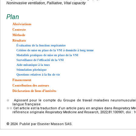
Noninvasive ventilation, Palliative, Vital capacity
Plan
Abréviations
Contexte
Méthode
Résultats
Évaluation de la fonction respiratoire
Critères de mise en place de la VNI à domicile à long terme
Modalités pratiques de mise en place de la VNI
Surveillance de l’efficacité de la VNI
Aide mécanique à la toux
Stimulation phrénique
Questions relatives à la fin de vie
Financement
Contribution des auteurs
Déclaration de liens d’intérêts
☆
Agissant pour le compte du Groupe de travail maladies neuromuscula
langue française.
☆☆
Cet article est la traduction d’un article paru en anglais dans
Respiratory Me
référence originale
Respiratory Medicine and Research
, 2022;81:100901; doi : 
© 2024 Publié par Elsevier Masson SAS.