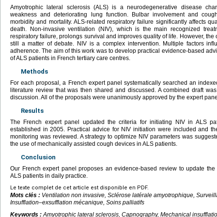
Amyotrophic lateral sclerosis (ALS) is a neurodegenerative disease cha
weakness and deteriorating lung function. Bulbar involvement and cough
morbidity and mortality. ALS-related respiratory failure significantly affects qua
death. Non-invasive ventilation (NIV), which is the main recognized treat
respiratory failure, prolongs survival and improves quality of life. However, the op
still a matter of debate. NIV is a complex intervention. Multiple factors inf
adherence. The aim of this work was to develop practical evidence-based advic
of ALS patients in French tertiary care centres.
Methods
For each proposal, a French expert panel systematically searched an indexe
literature review that was then shared and discussed. A combined draft was
discussion. All of the proposals were unanimously approved by the expert pane
Results
The French expert panel updated the criteria for initiating NIV in ALS pa
established in 2005. Practical advice for NIV initiation were included and th
monitoring was reviewed. A strategy to optimize NIV parameters was suggest
the use of mechanically assisted cough devices in ALS patients.
Conclusion
Our French expert panel proposes an evidence-based review to update the 
ALS patients in daily practice.
Le texte complet de cet article est disponible en PDF.
Mots clés :
Ventilation non invasive, Sclérose latérale amyotrophique, Surveil
Insufflation–exsufflation mécanique, Soins palliatifs
Keywords :
Amyotrophic lateral sclerosis, Capnography, Mechanical insufflatio