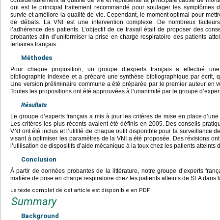
considérablement la qualité de vie et représente la principale cause de mortal
qui est le principal traitement recommandé pour soulager les symptômes d’i
survie et améliore la qualité de vie. Cependant, le moment optimal pour mettre
de débats. La VNI est une intervention complexe. De nombreux facteurs i
l’adhérence des patients. L’objectif de ce travail était de proposer des co
probantes afin d’uniformiser la prise en charge respiratoire des patients att
tertiaires français.
Méthodes
Pour chaque proposition, un groupe d’experts français a effectué un
bibliographie indexée et a préparé une synthèse bibliographique par écrit, q
Une version préliminaire commune a été préparée par le premier auteur en v
Toutes les propositions ont été approuvées à l’unanimité par le groupe d’exper
Résultats
Le groupe d’experts français a mis à jour les critères de mise en place d’une 
Les critères les plus récents avaient été définis en 2005. Des conseils prati
VNI ont été inclus et l’utilité de chaque outil disponible pour la surveillance 
visant à optimiser les paramètres de la VNI a été proposée. Des révisions o
l’utilisation de dispositifs d’aide mécanique à la toux chez les patients atteints
Conclusion
À partir de données probantes de la littérature, notre groupe d’experts fra
matière de prise en charge respiratoire chez les patients atteints de SLA dans 
Le texte complet de cet article est disponible en PDF.
Summary
Background