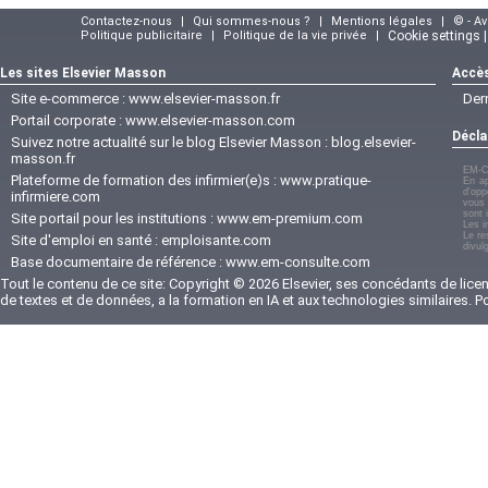
Contactez-nous
|
Qui sommes-nous ?
|
Mentions légales
|
© - A
Politique publicitaire
|
Politique de la vie privée
|
Cookie settings 
Les sites Elsevier Masson
Accès
Site e-commerce :
www.elsevier-masson.fr
Der
Portail corporate :
www.elsevier-masson.com
Décla
Suivez notre actualité sur le blog Elsevier Masson :
blog.elsevier-
masson.fr
EM-C
Plateforme de formation des infirmier(e)s :
www.pratique-
En ap
d'opp
infirmiere.com
vous 
sont 
Site portail pour les institutions :
www.em-premium.com
Les i
Le re
Site d'emploi en santé :
emploisante.com
divul
Base documentaire de référence :
www.em-consulte.com
Tout le contenu de ce site: Copyright © 2026 Elsevier, ses concédants de licenc
de textes et de données, a la formation en IA et aux technologies similaires. 