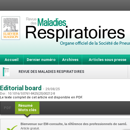
Accueil
Dernier numéro
Archives
Articles sous presse
REVUE DES MALADIES RESPIRATOIRES
Editorial board
- 29/08/25
Doi : 10.1016/S0761-8425(25)00212-8
Le texte complet de cet article est disponible en PDF.
Résumé
PDF
Mots clés
Bienvenue sur EM-consulte, la référence des professionnels de santé.
Article gratuit.