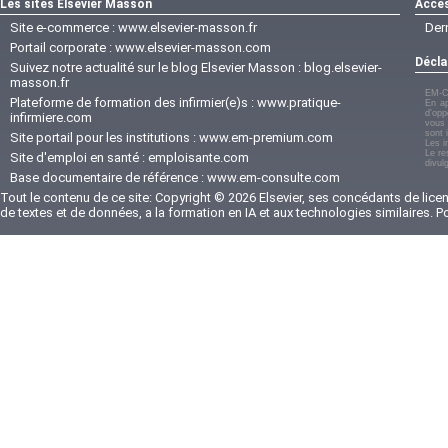
Les sites Elsevier Masson
Accès
Site e-commerce :
www.elsevier-masson.fr
Der
Portail corporate :
www.elsevier-masson.com
Décla
Suivez notre actualité sur le blog Elsevier Masson :
blog.elsevier-
masson.fr
EM-C
Plateforme de formation des infirmier(e)s :
www.pratique-
En ap
d'opp
infirmiere.com
vous 
sont 
Site portail pour les institutions :
www.em-premium.com
Les i
Le re
Site d'emploi en santé :
emploisante.com
divul
Base documentaire de référence :
www.em-consulte.com
Tout le contenu de ce site: Copyright © 2026 Elsevier, ses concédants de licenc
de textes et de données, a la formation en IA et aux technologies similaires. 