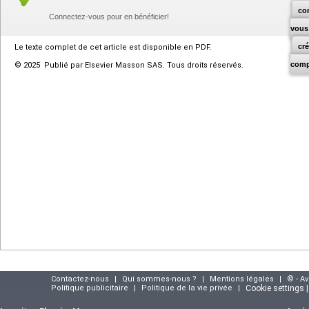
co
Connectez-vous pour en bénéficier!
vous
cr
Le texte complet de cet article est disponible en PDF.
comp
© 2025 Publié par Elsevier Masson SAS. Tous droits réservés.
Contactez-nous
|
Qui sommes-nous ?
|
Mentions légales
|
© - A
Politique publicitaire
|
Politique de la vie privée
|
Cookie settings 