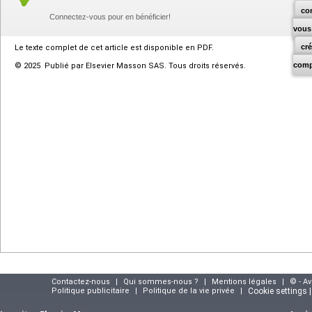
co
Connectez-vous pour en bénéficier!
vous
cr
Le texte complet de cet article est disponible en PDF.
comp
© 2025 Publié par Elsevier Masson SAS. Tous droits réservés.
Contactez-nous
|
Qui sommes-nous ?
|
Mentions légales
|
© - A
Politique publicitaire
|
Politique de la vie privée
|
Cookie settings 