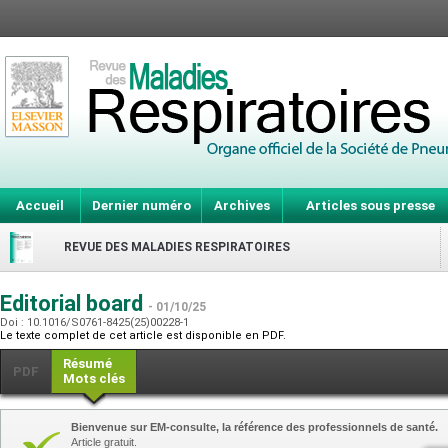
Accueil
Dernier numéro
Archives
Articles sous presse
REVUE DES MALADIES RESPIRATOIRES
Editorial board
- 01/10/25
Doi : 10.1016/S0761-8425(25)00228-1
Le texte complet de cet article est disponible en PDF.
Résumé
PDF
Mots clés
Bienvenue sur EM-consulte, la référence des professionnels de santé.
Article gratuit.