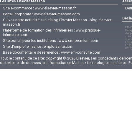
Les sites Elsevier Masson
Accès
Site e-commerce :
www.elsevier-masson.fr
Der
Portail corporate :
www.elsevier-masson.com
Décla
Suivez notre actualité sur le blog Elsevier Masson :
blog.elsevier-
masson.fr
EM-C
Plateforme de formation des infirmier(e)s :
www.pratique-
En ap
d'opp
infirmiere.com
vous 
sont 
Site portail pour les institutions :
www.em-premium.com
Les i
Le re
Site d'emploi en santé :
emploisante.com
divul
Base documentaire de référence :
www.em-consulte.com
Tout le contenu de ce site: Copyright © 2026 Elsevier, ses concédants de licenc
de textes et de données, a la formation en IA et aux technologies similaires. 