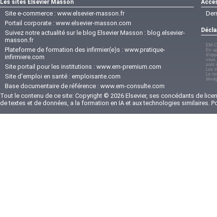
Les sites Elsevier Masson
Accès
Site e-commerce :
www.elsevier-masson.fr
Der
Portail corporate :
www.elsevier-masson.com
Décla
Suivez notre actualité sur le blog Elsevier Masson :
blog.elsevier-
masson.fr
EM-C
Plateforme de formation des infirmier(e)s :
www.pratique-
En ap
d'opp
infirmiere.com
vous 
sont 
Site portail pour les institutions :
www.em-premium.com
Les i
Le re
Site d'emploi en santé :
emploisante.com
divul
Base documentaire de référence :
www.em-consulte.com
Tout le contenu de ce site: Copyright © 2026 Elsevier, ses concédants de licenc
de textes et de données, a la formation en IA et aux technologies similaires. 