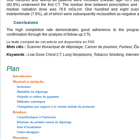
(92.9%) underwent the first CT. The median time between prescription an
median radiation dose was 78.6 mGy.cm. One hundred and eight scan
indeterminate (7.6%), all of which were subsequently reclassified as negative af
Conclusions
The high completion rate demonstrates good adherence to the progra
confirmation through the analysis of follow-up CTs.
Le texte complet de cet article est disponible en PDF.
Mots clés :
Scanner thoracique de dépistage, Cancer du poumon, Fumeur, Étu
Keywords :
Low Dose Chest CT, Lung Neoplasms, Tobacco Smoking, Intervent
Plan
Introduction
Matériel et méthodes
Inclusions
Modalités du dépistage
Objectifs et critères de jugement
Méthodes statistiques
Changement par rapport à la version initiale du protocole
Résultats
Caractéristiques à l’inclusion
Résultats du premier round de dépistage
Dose d’irradiation
Statut tabagique
Discussion