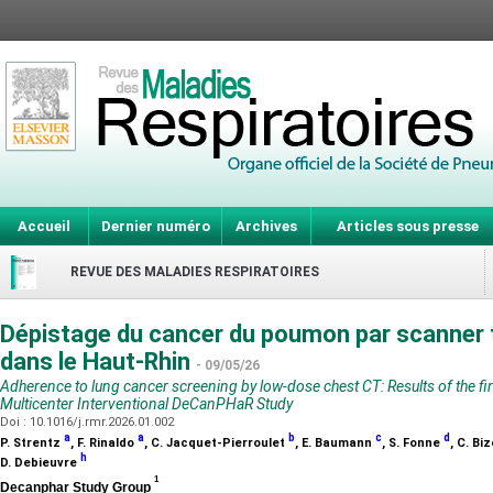
Accueil
Dernier numéro
Archives
Articles sous presse
REVUE DES MALADIES RESPIRATOIRES
Dépistage du cancer du poumon par scanner t
dans le Haut-Rhin
- 09/05/26
Adherence to lung cancer screening by low-dose chest CT: Results of the fir
Multicenter Interventional DeCanPHaR Study
Doi : 10.1016/j.rmr.2026.01.002
a
a
b
c
d
P. Strentz
, F. Rinaldo
, C. Jacquet-Pierroulet
, E. Baumann
, S. Fonne
, C. Bi
h
D. Debieuvre
1
Decanphar Study Group