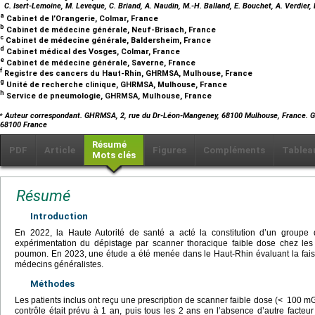
C. Isert-Lemoine, M. Leveque, C. Briand, A. Naudin, M.-H. Balland, E. Bouchet, A. Verdier, 
a
Cabinet de l’Orangerie, Colmar, France
b
Cabinet de médecine générale, Neuf-Brisach, France
c
Cabinet de médecine générale, Baldersheim, France
d
Cabinet médical des Vosges, Colmar, France
e
Cabinet de médecine générale, Saverne, France
f
Registre des cancers du Haut-Rhin, GHRMSA, Mulhouse, France
g
Unité de recherche clinique, GHRMSA, Mulhouse, France
h
Service de pneumologie, GHRMSA, Mulhouse, France
⁎
Auteur correspondant. GHRMSA, 2, rue du Dr-Léon-Mangeney, 68100 Mulhouse, France.
68100 France
Résumé
PDF
Article
Figures
Compléments
Tablea
Mots clés
Résumé
Introduction
En 2022, la Haute Autorité de santé a acté la constitution d’un groupe 
expérimentation du dépistage par scanner thoracique faible dose chez les
poumon. En 2023, une étude a été menée dans le Haut-Rhin évaluant la fais
médecins généralistes.
Méthodes
Les patients inclus ont reçu une prescription de scanner faible dose (<
100 mGy
contrôle était prévu à 1 an, puis tous les 2 ans en l’absence d’autre facteur