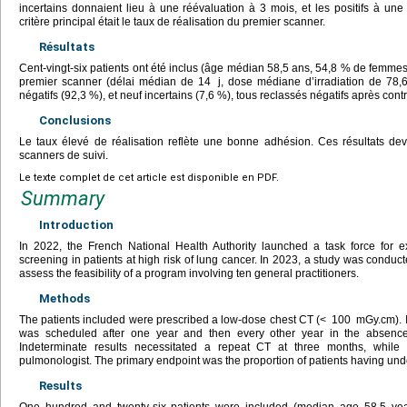
incertains donnaient lieu à une réévaluation à 3 mois, et les positifs à un
critère principal était le taux de réalisation du premier scanner.
Résultats
Cent-vingt-six patients ont été inclus (âge médian 58,5 ans, 54,8 % de femmes)
premier scanner (délai médian de 14
j, dose médiane d’irradiation de 78,
négatifs (92,3 %), et neuf incertains (7,6 %), tous reclassés négatifs après contr
Conclusions
Le taux élevé de réalisation reflète une bonne adhésion. Ces résultats dev
scanners de suivi.
Le texte complet de cet article est disponible en PDF.
Summary
Introduction
In 2022, the French National Health Authority launched a task force for 
screening in patients at high risk of lung cancer. In 2023, a study was conduc
assess the feasibility of a program involving ten general practitioners.
Methods
The patients included were prescribed a low-dose chest CT (<
100
mGy.cm). I
was scheduled after one year and then every other year in the absence 
Indeterminate results necessitated a repeat CT at three months, while p
pulmonologist. The primary endpoint was the proportion of patients having unde
Results
One hundred and twenty-six patients were included (median age 58.5 ye