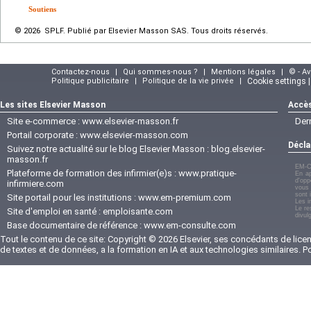
Soutiens
© 2026 SPLF. Publié par Elsevier Masson SAS. Tous droits réservés.
Contactez-nous
|
Qui sommes-nous ?
|
Mentions légales
|
© - A
Politique publicitaire
|
Politique de la vie privée
|
Cookie settings 
Les sites Elsevier Masson
Accès
Site e-commerce :
www.elsevier-masson.fr
Der
Portail corporate :
www.elsevier-masson.com
Décla
Suivez notre actualité sur le blog Elsevier Masson :
blog.elsevier-
masson.fr
EM-C
Plateforme de formation des infirmier(e)s :
www.pratique-
En ap
d'opp
infirmiere.com
vous 
sont 
Site portail pour les institutions :
www.em-premium.com
Les i
Le re
Site d'emploi en santé :
emploisante.com
divul
Base documentaire de référence :
www.em-consulte.com
Tout le contenu de ce site: Copyright © 2026 Elsevier, ses concédants de licenc
de textes et de données, a la formation en IA et aux technologies similaires. 