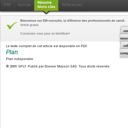
Résumé
PDF
Article
Références
Mots clés
Bienvenue sur EM-consulte, la référence des professionnels de santé.
Article gratuit.
co
Connectez-vous pour en bénéficier!
vous
cr
Le texte complet de cet article est disponible en PDF.
Plan
comp
Plan indisponible
© 2009 SPLF. Publié par Elsevier Masson SAS. Tous droits réservés.