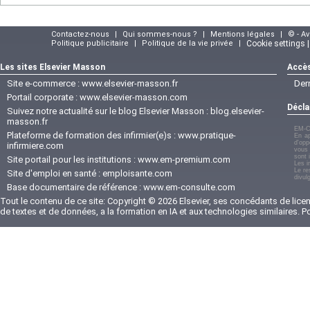
Contactez-nous
|
Qui sommes-nous ?
|
Mentions légales
|
© - A
Politique publicitaire
|
Politique de la vie privée
|
Cookie settings 
Les sites Elsevier Masson
Accès
Site e-commerce :
www.elsevier-masson.fr
Der
Portail corporate :
www.elsevier-masson.com
Décla
Suivez notre actualité sur le blog Elsevier Masson :
blog.elsevier-
masson.fr
EM-C
Plateforme de formation des infirmier(e)s :
www.pratique-
En ap
d'opp
infirmiere.com
vous 
sont 
Site portail pour les institutions :
www.em-premium.com
Les i
Le re
Site d'emploi en santé :
emploisante.com
divul
Base documentaire de référence :
www.em-consulte.com
Tout le contenu de ce site: Copyright © 2026 Elsevier, ses concédants de licenc
de textes et de données, a la formation en IA et aux technologies similaires. 