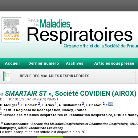
Accueil
Dernier numéro
Archives
Articles sous presse
REVUE DES MALADIES RESPIRATOIRES
«
SMARTAIR ST
», Société COVIDIEN (AIROX)
Doi : 10.1016/S0761-8425(09)73686-1
1
2
1
2
2
,
⁎
D. Mougel
, E. Gomez
, E. Arias
, A. Guillaumot
, F. Chabot
1
Institut Régional de Réadaptation, Nancy, France
2
Service des Maladies Respiratoires et Réanimation Respiratoire, CHU de Nanc
Correspondance : Service des Maladies Respiratoires et Réanimation Respiratoire, CHU 
Bourgogne, 54500 Vandoeuvre Lès Nancy.
Le texte complet de cet article est disponible en PDF.