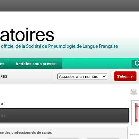
es
Articles sous presse
IRES
S'abonner
DF.
ces
ce des professionnels de santé.