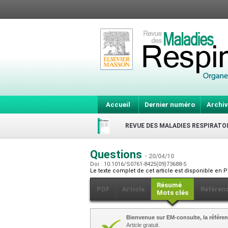
Accueil
Dernier numéro
Archiv
REVUE DES MALADIES RESPIRATO
Questions
- 20/04/10
Doi : 10.1016/S0761-8425(09)73688-5
Le texte complet de cet article est disponible en P
Résumé
PDF
Article
Référen
Mots clés
Bienvenue sur EM-consulte, la référen
Article gratuit.