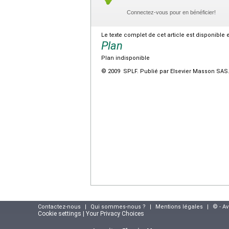
Connectez-vous pour en bénéficier!
Le texte complet de cet article est disponible 
Plan
Plan indisponible
© 2009 SPLF. Publié par Elsevier Masson SAS. 
Contactez-nous
|
Qui sommes-nous ?
|
Mentions légales
|
© - A
Cookie settings | Your Privacy Choices