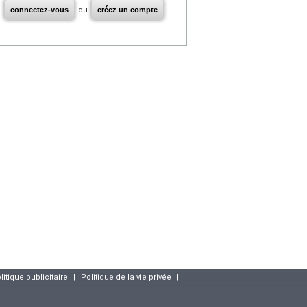
connectez-vous
ou
créez un compte
litique publicitaire
|
Politique de la vie privée
|