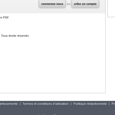
connectez-vous
ou
créez un compte
en PDF.
Tous droits réservés.
vertissements
|
Termes et conditions d'utilisation
|
Politique rédactionnelle
|
Po