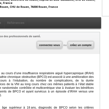
ex, France
 Rouen, CHU de Rouen, 76000 Rouen, France
x
Références
ce des professionnels de santé.
connectez-vous
ou
créez un compte
I) au cours d’une insuffisance respiratoire aiguë hypercapnique (IRAH)
athie chronique obstructive (BPCO) est associé à une amélioration des
ours à l’intubation, du nombre de complications, de la durée
éfices de la VNI au long cours chez ces mêmes patients à l’état stable
ude randomisée contrôlée et multicentrique vise à évaluer les bénéfices
tteints de BPCO et ayant survécus à un épisode d’IRAH versus une
).
 : âge supérieur à 18
ans, diagnostic de BPCO selon les critères