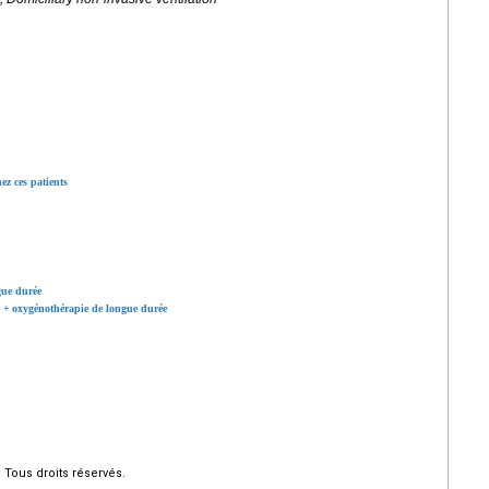
ez ces patients
gue durée
+
oxygénothérapie de longue durée
Tous droits réservés.