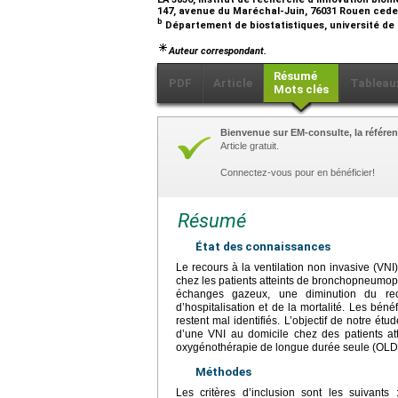
147, avenue du Maréchal-Juin, 76031 Rouen ced
b
Département de biostatistiques, université de
Auteur correspondant.
Résumé
PDF
Article
Tableau
Mots clés
Bienvenue sur EM-consulte, la référen
Article gratuit.
Connectez-vous pour en bénéficier!
Résumé
État des connaissances
Le recours à la ventilation non invasive (VN
chez les patients atteints de bronchopneumop
échanges gazeux, une diminution du rec
d’hospitalisation et de la mortalité. Les bén
restent mal identifiés. L’objectif de notre ét
d’une VNI au domicile chez des patients a
oxygénothérapie de longue durée seule (OLD
Méthodes
Les critères d’inclusion sont les suivants