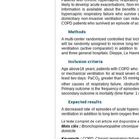
Patients with chronic hypercapnic respirator
likely to develop acute exacerbations. Non-invas
information is available about the benefits 
hypercapnic respiratory failure who survive
domiciliary non-invasive ventilation can redu
COPD patients who survived an episode of acu
Methods
A multi-center randomized controlled trial i
will be randomly assigned to receive long-te
ventilation (active comparator) in addition 
and three general hospitals: Dieppe, Le Havre 
Inclusion criteria
Age above18 years; patients with COPD who 
or mechanical ventilation for at least seven d
least two days: PaCO
greater than 55
mmHg a
2
other causes of respiratory failure, obstruc
Primary outcome is the frequency of episodes 
secondary outcome is mortality (time frame: 1
Expected results
A decreased rate of episodes of acute hypercap
ventilation in addition to long term oxygen the
Le texte complet de cet article est disponible 
Mots clés :
Bronchopneumopathie chronique obs
domicile
Keywords :
COPD, Chronic respiratory failure