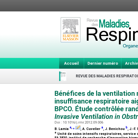
Accueil
Dernier numéro
Archiv
REVUE DES MALADIES RESPIRATO
Bénéfices de la ventilation
insuffisance respiratoire a
BPCO. Étude contrôlée ran
Invasive Ventilation in Obs
Doi : 10.1016/j.rmr.2012.09.006
a
,
⁎
a
b
B. Lamia
, A. Cuvelier
, J. Benichou
, J.-F
a
Unité de soins intensifs respiratoires, servic
EA 3830, institut de recherche d’innovation biom