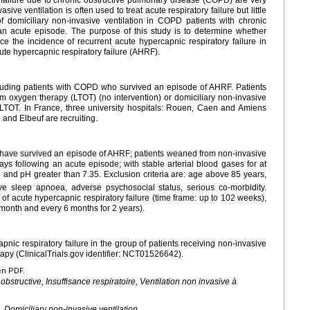
y failure due to chronic obstructive pulmonary disease (COPD) are very
ive ventilation is often used to treat acute respiratory failure but little
of domiciliary non-invasive ventilation in COPD patients with chronic
 an acute episode. The purpose of this study is to determine whether
ce the incidence of recurrent acute hypercapnic respiratory failure in
te hypercapnic respiratory failure (AHRF).
ncluding patients with COPD who survived an episode of AHRF. Patients
rm oxygen therapy (LTOT) (no intervention) or domiciliary non-invasive
to LTOT. In France, three university hospitals: Rouen, Caen and Amiens
and Elbeuf are recruiting.
have survived an episode of AHRF; patients weaned from non-invasive
ays following an acute episode; with stable arterial blood gases for at
nd pH greater than 7.35. Exclusion criteria are: age above 85 years,
tive sleep apnoea, adverse psychosocial status, serious co-morbidity.
of acute hypercapnic respiratory failure (time frame: up to 102 weeks),
 month and every 6 months for 2 years).
nic respiratory failure in the group of patients receiving non-invasive
rapy (ClinicalTrials.gov identifier: NCT01526642).
en PDF.
tructive, Insuffisance respiratoire, Ventilation non invasive à
, Domiciliary non-invasive ventilation