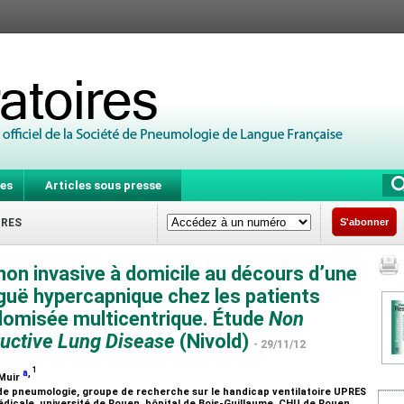
es
Articles sous presse
IRES
S'abonner
 non invasive à domicile au décours d’une
iguë hypercapnique chez les patients
domisée multicentrique. Étude
Non
tructive Lung Disease
(Nivold)
- 29/11/12
1
a
,
. Muir
e de pneumologie, groupe de recherche sur le handicap ventilatoire UPRES
édicale, université de Rouen, hôpital de Bois-Guillaume, CHU de Rouen,