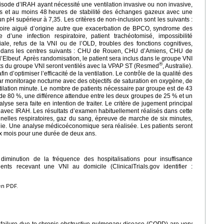
sode d’IRAH ayant nécessité une ventilation invasive ou non invasive,
rs et au moins 48
heures de stabilité des échanges gazeux avec une
 pH supérieur à 7,35. Les critères de non-inclusion sont les suivants :
atoire aiguë d’origine autre que exacerbation de BPCO, syndrome des
’une infection respiratoire, patient trachéotomisé, impossibilité
le, refus de la VNI ou de l’OLD, troubles des fonctions cognitives,
te dans les centres suivants : CHU de Rouen, CHU d’Amiens, CHU de
beuf. Après randomisation, le patient sera inclus dans le groupe VNI
®
ts du groupe VNI seront ventilés avec la VPAP ST (Resmed
, Australie).
n d’optimiser l’efficacité de la ventilation. Le contrôle de la qualité des
ar monitorage nocturne avec des objectifs de saturation en oxygène, de
tilation minute. Le nombre de patients nécessaire par groupe est de 43
de 80 %, une différence attendue entre les deux groupes de 25 % et un
yse sera faite en intention de traiter. Le critère de jugement principal
avec IRAH. Les résultats d’examen habituellement réalisés dans cette
onnelles respiratoires, gaz du sang, épreuve de marche de six minutes,
hie. Une analyse médicoéconomique sera réalisée. Les patients seront
 six mois pour une durée de deux ans.
iminution de la fréquence des hospitalisations pour insuffisance
nts recevant une VNI au domicile (ClinicalTrials.gov identifier :
en PDF.