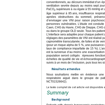
conventionnels, au décours immédiat d’un épi
ventilation sevrée depuis au moins sept jou
PaCO
supérieure à ou égale à 55
mmHg et un
2
âge supérieur à 85
ans, insuffisance respir
apnées obstructives du sommeil, présence d
d’envisager une VNI pour raison psychosocia
personnes vulnérables. L’étude est condui
Caen, CHG du Havre, CHG de Dieppe, CHG d’El
ou dans le groupe OLD seule. Tous les patien
L’interface sera adaptée pour chaque patient afi
réglages des paramètres de VNI est réalisé p
capnométrie transcutanée, de fuites et de ven
(pour un risque alpha de 5 %, une puissance 
taux de compliance imparfaite de 15 %). L’anal
est la survenue d’au moins une exacerbation 
population seront colligés : épreuves foncti
échelles de qualité de vie et échocardiograp
suivis à un mois de l’inclusion, puis tous les
Résultats attendus
Nous souhaitons mettre en évidence une d
respiratoire aiguë dans le groupe de patie
NCT01526642).
Le texte complet de cet article est disponible 
Summary
Background