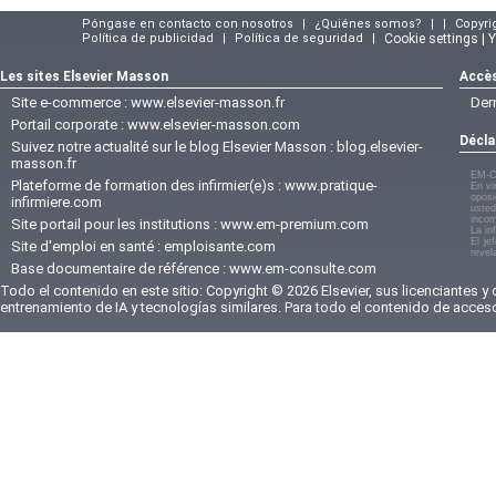
Póngase en contacto con nosotros
|
¿Quiénes somos?
|
|
Copyri
Política de publicidad
|
Política de seguridad
|
Cookie settings | 
Les sites Elsevier Masson
Accès
Site e-commerce :
www.elsevier-masson.fr
Der
Portail corporate :
www.elsevier-masson.com
Décla
Suivez notre actualité sur le blog Elsevier Masson :
blog.elsevier-
masson.fr
EM-C
Plateforme de formation des infirmier(e)s :
www.pratique-
En vi
oposi
infirmiere.com
usted
incom
Site portail pour les institutions :
www.em-premium.com
La in
El je
Site d'emploi en santé :
emploisante.com
revel
Base documentaire de référence :
www.em-consulte.com
Todo el contenido en este sitio: Copyright © 2026 Elsevier, sus licenciantes y
entrenamiento de IA y tecnologías similares. Para todo el contenido de acces