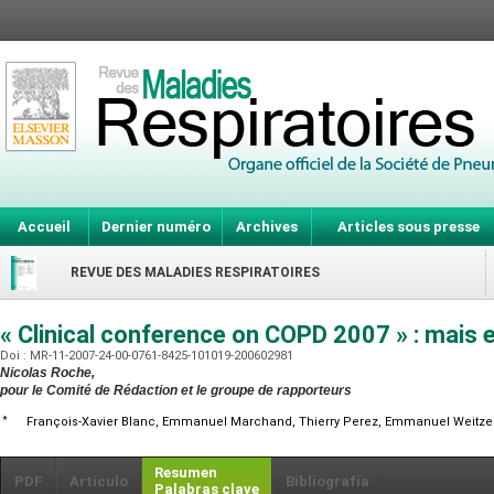
Accueil
Dernier numéro
Archives
Articles sous presse
REVUE DES MALADIES RESPIRATOIRES
« Clinical conference on COPD 2007 » : mais 
Doi : MR-11-2007-24-00-0761-8425-101019-200602981
Nicolas Roche,
pour le Comité de Rédaction et le groupe de rapporteurs
*
François-Xavier Blanc, Emmanuel Marchand, Thierry Perez, Emmanuel Weitz
Resumen
PDF
Artículo
Bibliografía
Palabras clave