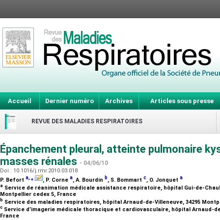
Accueil
Dernier numéro
Archives
Articles sous presse
REVUE DES MALADIES RESPIRATOIRES
Épanchement pleural, atteinte pulmonaire kys
masses rénales
- 04/06/10
Doi : 10.1016/j.rmr.2010.03.018
a
,
⁎
a
b
c
a
P. Befort
, P. Corne
, A. Bourdin
, S. Bommart
, O. Jonquet
a
Service de réanimation médicale assistance respiratoire, hôpital Gui-de-Chauli
Montpellier cedex 5, France
b
Service des maladies respiratoires, hôpital Arnaud-de-Villeneuve, 34295 Montp
c
Service d’imagerie médicale thoracique et cardiovasculaire, hôpital Arnaud-de
France