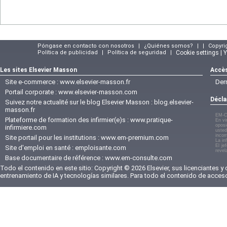
Póngase en contacto con nosotros
|
¿Quiénes somos?
|
|
Copyri
Política de publicidad
|
Política de seguridad
|
Cookie settings | 
Les sites Elsevier Masson
Accès
Site e-commerce :
www.elsevier-masson.fr
Der
Portail corporate :
www.elsevier-masson.com
Décla
Suivez notre actualité sur le blog Elsevier Masson :
blog.elsevier-
masson.fr
EM-C
Plateforme de formation des infirmier(e)s :
www.pratique-
En vi
oposi
infirmiere.com
usted
incom
Site portail pour les institutions :
www.em-premium.com
La in
El je
Site d'emploi en santé :
emploisante.com
revel
Base documentaire de référence :
www.em-consulte.com
Todo el contenido en este sitio: Copyright © 2026 Elsevier, sus licenciantes y
entrenamiento de IA y tecnologías similares. Para todo el contenido de acces