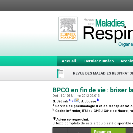
Accueil
Dernier numéro
Archiv
REVUE DES MALADIES RESPIRATO
BPCO en fin de vie : briser l
Doi : 10.1016/j.rmr.2012.09.013
a
,
⁎
b
G. Jébrak
, J. Jousse
a
Service de pneumologie B et de transplantation
b
Cadre infirmier, IFSI du CHRU Côte de Nacre, r
Auteur correspondant.
El texto completo de este artículo está disponible
Resumen