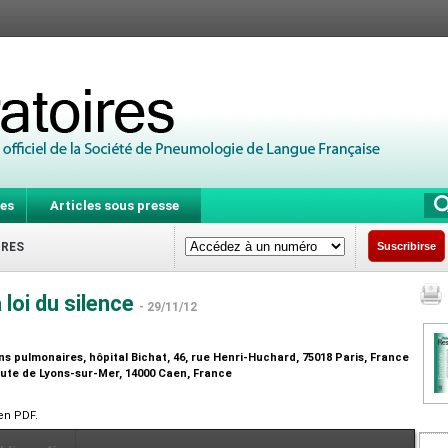
es
Articles sous presse
IRES
Suscribirse
a loi du silence
- 29/11/12
s pulmonaires, hôpital Bichat, 46, rue Henri-Huchard, 75018 Paris, France
oute de Lyons-sur-Mer, 14000 Caen, France
 en PDF.