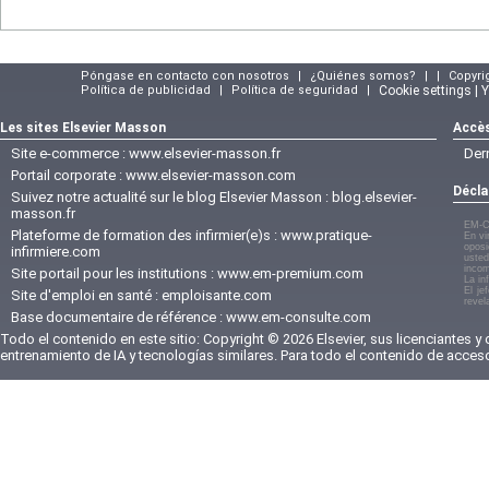
Póngase en contacto con nosotros
|
¿Quiénes somos?
|
|
Copyri
Política de publicidad
|
Política de seguridad
|
Cookie settings | 
Les sites Elsevier Masson
Accès
Site e-commerce :
www.elsevier-masson.fr
Der
Portail corporate :
www.elsevier-masson.com
Décla
Suivez notre actualité sur le blog Elsevier Masson :
blog.elsevier-
masson.fr
EM-C
Plateforme de formation des infirmier(e)s :
www.pratique-
En vi
oposi
infirmiere.com
usted
incom
Site portail pour les institutions :
www.em-premium.com
La in
El je
Site d'emploi en santé :
emploisante.com
revel
Base documentaire de référence :
www.em-consulte.com
Todo el contenido en este sitio: Copyright © 2026 Elsevier, sus licenciantes y
entrenamiento de IA y tecnologías similares. Para todo el contenido de acces