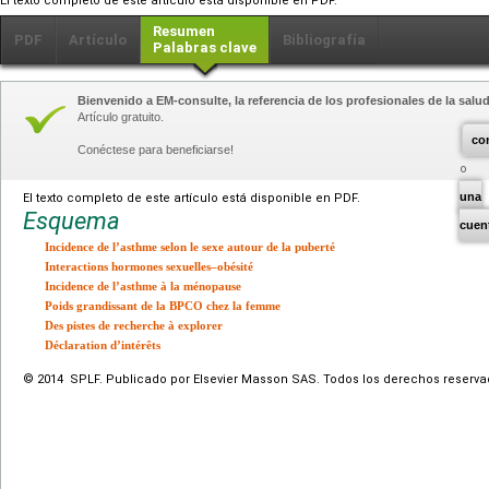
El texto completo de este artículo está disponible en PDF.
Resumen
PDF
Artículo
Bibliografía
Palabras clave
Bienvenido a EM-consulte, la referencia de los profesionales de la salud
Artículo gratuito.
co
Conéctese para beneficiarse!
una
El texto completo de este artículo está disponible en PDF.
Esquema
cuen
Incidence de l’asthme selon le sexe autour de la puberté
Interactions hormones sexuelles–obésité
Incidence de l’asthme à la ménopause
Poids grandissant de la BPCO chez la femme
Des pistes de recherche à explorer
Déclaration d’intérêts
© 2014 SPLF. Publicado por Elsevier Masson SAS. Todos los derechos reserva