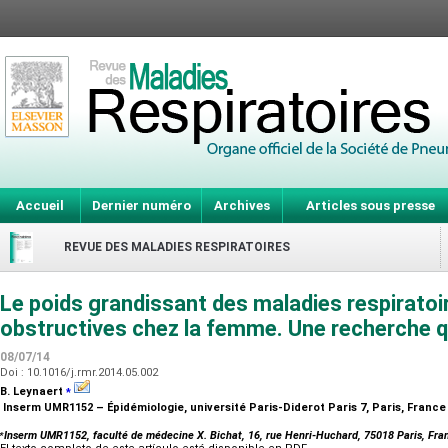
Accueil
Dernier numéro
Archives
Articles sous presse
REVUE DES MALADIES RESPIRATOIRES
Le poids grandissant des maladies respiratoi
obstructives chez la femme. Une recherche qu
08/07/14
Doi : 10.1016/j.rmr.2014.05.002
⁎
B. Leynaert
Inserm UMR1152 – Épidémiologie, université Paris-Diderot Paris 7, Paris, Franc
⁎
Inserm UMR1152, faculté de médecine X. Bichat, 16, rue Henri-Huchard, 75018 Paris, Fra