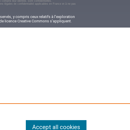
 compris leur identité, sont confidentielles.
ons légales de confidentialité applicables en France et à ne pas
ervés, y compris ceux relatifs à l'exploration
ns de licence Creative Commons s'appliquent.
Accept all cookies