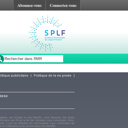
Abonnez-vous
Connectez-vous
litique publicitaire
|
Politique de la vie privée
|
resse
matique, aux fichiers et aux libertés, vous disposez des droits
ectification (art.36 de la loi) des données vous concernant. Ainsi,
mises à jour ou effacées les informations vous concernant qui
u l'utilisation ou la conservation est interdite.