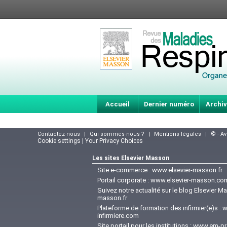
Accueil
Dernier numéro
Archiv
Contactez-nous
|
Qui sommes-nous ?
|
Mentions légales
|
© - A
Cookie settings | Your Privacy Choices
Les sites Elsevier Masson
Site e-commerce :
www.elsevier-masson.fr
Portail corporate :
www.elsevier-masson.co
Suivez notre actualité sur le blog Elsevier M
masson.fr
Plateforme de formation des infirmier(e)s :
w
infirmiere.com
Site portail pour les institutions :
www.em-pr