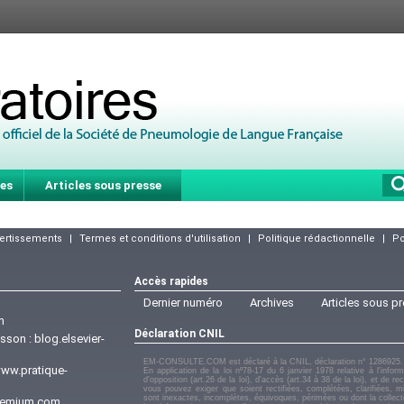
es
Articles sous presse
vertissements
|
Termes et conditions d'utilisation
|
Politique rédactionnelle
|
Po
Accès rapides
Dernier numéro
Archives
Articles sous p
m
Déclaration CNIL
asson :
blog.elsevier-
EM-CONSULTE.COM est déclaré à la CNIL, déclaration n° 1286925.
ww.pratique-
En application de la loi nº78-17 du 6 janvier 1978 relative à l'infor
d'opposition (art.26 de la loi), d'accès (art.34 à 38 de la loi), et de r
vous pouvez exiger que soient rectifiées, complétées, clarifiées, 
sont inexactes, incomplètes, équivoques, périmées ou dont la collecte o
emium.com