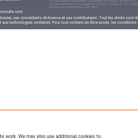
Les informations personnelles concernant les visiteurs de notre site, y
Le responsable du site s'engage sur l'honneur à respecter les conditi
divulguer ces informations à des tiers.
onsulte.com
sevier, ses concédants de licence et ses contributeurs. Tout les droits sont rés
et aux technologies similaires. Pour tout contenu en libre accès, les conditio
te work. We may also use additional cookies to