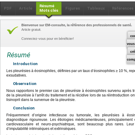
Résumé
PDF
Article
Figures
Tableaux
Références
Mots clés
Bienvenue sur EM-consulte, la référence des professionnels de santé.
Article gratuit.
co
Connectez-vous pour en bénéficier!
vous
cr
Résumé
comp
Introduction
Les pleurésies à éosinophiles, définies par un taux d’éosinophiles
≥
10 %, rep
exsudatives.
Observation
Nous rapportons le premier cas de pleurésie à éosinophiles survenu après trai
de la pleurésie à l’arrêt du traitement et la récidive lors de sa réintroduction o
lisinopril dans la survenue de la pleurésie.
Conclusion
Fréquemment d’origine infectieuse ou tumorale, les pleurésies à éos
diagnostique rigoureuse. Les étiologies médicamenteuses, principalement 
cardiovasculaire et neuro-psychiatrique, sont beaucoup plus rares. Leur
d’imputabilité intrinsèques et extrinsèques.