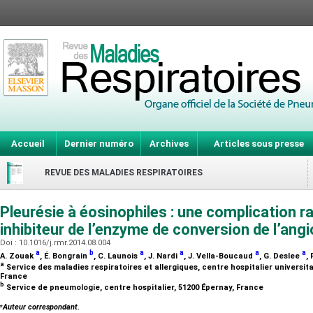
Accueil
Dernier numéro
Archives
Articles sous presse
REVUE DES MALADIES RESPIRATOIRES
Pleurésie à éosinophiles : une complication r
inhibiteur de l’enzyme de conversion de l’ang
Doi : 10.1016/j.rmr.2014.08.004
a
b
a
a
a
a
A. Zouak
, É. Bongrain
, C. Launois
, J. Nardi
, J. Vella-Boucaud
, G. Deslee
,
a
Service des maladies respiratoires et allergiques, centre hospitalier universit
France
b
Service de pneumologie, centre hospitalier, 51200 Épernay, France
⁎
Auteur correspondant.