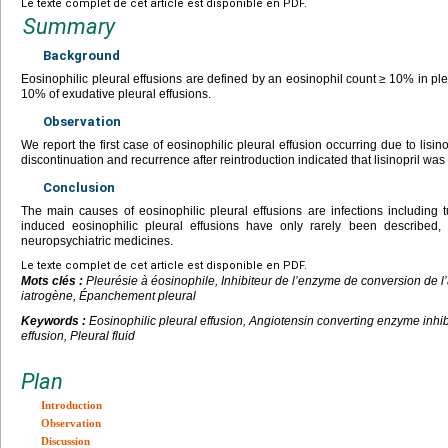
Le texte complet de cet article est disponible en PDF.
Summary
Background
Eosinophilic pleural effusions are defined by an eosinophil count
≥
10% in ple
10% of exudative pleural effusions.
Observation
We report the first case of eosinophilic pleural effusion occurring due to lisin
discontinuation and recurrence after reintroduction indicated that lisinopril was 
Conclusion
The main causes of eosinophilic pleural effusions are infections including 
induced eosinophilic pleural effusions have only rarely been described,
neuropsychiatric medicines.
Le texte complet de cet article est disponible en PDF.
Mots clés :
Pleurésie à éosinophile, Inhibiteur de l’enzyme de conversion de l’
iatrogène, Épanchement pleural
Keywords :
Eosinophilic pleural effusion, Angiotensin converting enzyme inhibit
effusion, Pleural fluid
Plan
Introduction
Observation
Discussion