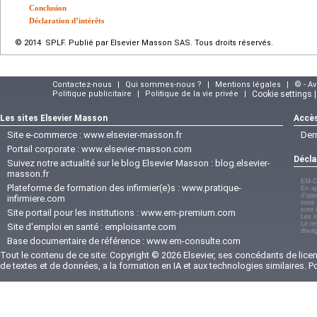
Conclusion
Déclaration d’intérêts
© 2014 SPLF. Publié par Elsevier Masson SAS. Tous droits réservés.
Contactez-nous
|
Qui sommes-nous ?
|
Mentions légales
|
© - A
Politique publicitaire
|
Politique de la vie privée
|
Cookie settings 
Les sites Elsevier Masson
Accès
Site e-commerce :
www.elsevier-masson.fr
Der
Portail corporate :
www.elsevier-masson.com
Décla
Suivez notre actualité sur le blog Elsevier Masson :
blog.elsevier-
masson.fr
EM-C
Plateforme de formation des infirmier(e)s :
www.pratique-
En ap
d'opp
infirmiere.com
vous 
sont 
Site portail pour les institutions :
www.em-premium.com
Les i
Le re
Site d'emploi en santé :
emploisante.com
divul
Base documentaire de référence :
www.em-consulte.com
Tout le contenu de ce site: Copyright © 2026 Elsevier, ses concédants de licenc
de textes et de données, a la formation en IA et aux technologies similaires. 