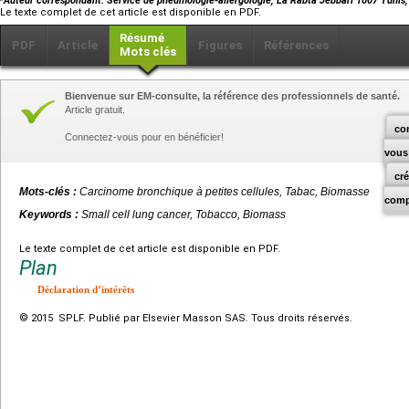
Auteur correspondant. Service de pneumologie-allergologie, La Rabta Jebbari 1007 Tunis,
Le texte complet de cet article est disponible en PDF.
Résumé
PDF
Article
Figures
Références
Mots clés
Bienvenue sur EM-consulte, la référence des professionnels de santé.
Article gratuit.
co
Connectez-vous pour en bénéficier!
vous
cr
Mots-clés :
Carcinome bronchique à petites cellules, Tabac, Biomasse
comp
Keywords :
Small cell lung cancer, Tobacco, Biomass
Le texte complet de cet article est disponible en PDF.
Plan
Déclaration d’intérêts
© 2015 SPLF. Publié par Elsevier Masson SAS. Tous droits réservés.