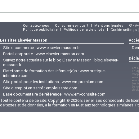
Contactez-nous
|
Qui sommes-nous ?
|
Mentions légales
|
© - A
Politique publicitaire
|
Politique de la vie privée
|
Cookie settings 
Les sites Elsevier Masson
Accès
Site e-commerce :
www.elsevier-masson.fr
Der
Portail corporate :
www.elsevier-masson.com
Décla
Suivez notre actualité sur le blog Elsevier Masson :
blog.elsevier-
masson.fr
EM-C
Plateforme de formation des infirmier(e)s :
www.pratique-
En ap
d'opp
infirmiere.com
vous 
sont 
Site portail pour les institutions :
www.em-premium.com
Les i
Le re
Site d'emploi en santé :
emploisante.com
divul
Base documentaire de référence :
www.em-consulte.com
Tout le contenu de ce site: Copyright © 2026 Elsevier, ses concédants de licenc
de textes et de données, a la formation en IA et aux technologies similaires. 