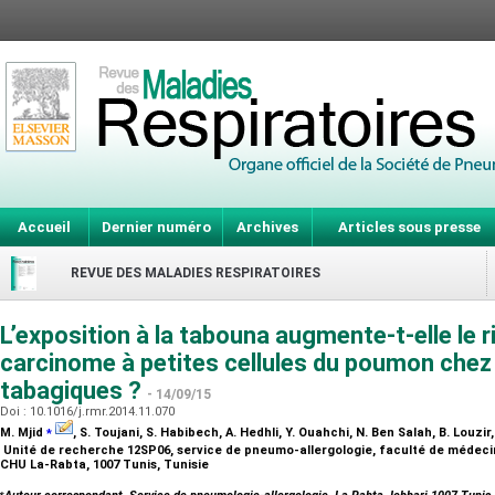
Accueil
Dernier numéro
Archives
Articles sous presse
REVUE DES MALADIES RESPIRATOIRES
L’exposition à la tabouna augmente-t-elle le 
carcinome à petites cellules du poumon che
tabagiques ?
- 14/09/15
Doi : 10.1016/j.rmr.2014.11.070
⁎
M. Mjid
, S. Toujani, S. Habibech, A. Hedhli, Y. Ouahchi, N. Ben Salah, B. Louzir, 
Unité de recherche 12SP06, service de pneumo-allergologie, faculté de médecine
CHU La-Rabta, 1007 Tunis, Tunisie
⁎