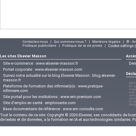
Contactez-nous
|
Qui sommes-nous ?
|
Mentions légales
|
© - A
Politique publicitaire
|
Politique de la vie privée
|
Cookie settings 
Les sites Elsevier Masson
Accès
Site e-commerce :
www.elsevier-masson.fr
Der
Portail corporate :
www.elsevier-masson.com
Décla
Suivez notre actualité sur le blog Elsevier Masson :
blog.elsevier-
masson.fr
EM-C
Plateforme de formation des infirmier(e)s :
www.pratique-
En ap
d'opp
infirmiere.com
vous 
sont 
Site portail pour les institutions :
www.em-premium.com
Les i
Le re
Site d'emploi en santé :
emploisante.com
divul
Base documentaire de référence :
www.em-consulte.com
Tout le contenu de ce site: Copyright © 2026 Elsevier, ses concédants de licenc
de textes et de données, a la formation en IA et aux technologies similaires. 