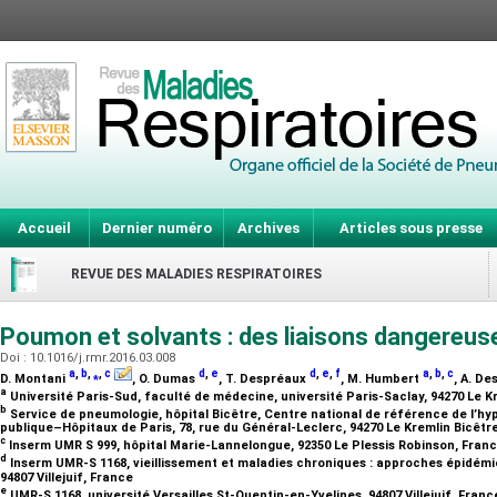
Accueil
Dernier numéro
Archives
Articles sous presse
REVUE DES MALADIES RESPIRATOIRES
Poumon et solvants : des liaisons dangereu
Doi : 10.1016/j.rmr.2016.03.008
a
,
b
,
⁎
,
c
d
,
e
d
,
e
,
f
a
,
b
,
c
D. Montani
, O. Dumas
, T. Despréaux
, M. Humbert
, A. D
a
Université Paris-Sud, faculté de médecine, université Paris-Saclay, 94270 Le K
b
Service de pneumologie, hôpital Bicêtre, Centre national de référence de l’h
publique–Hôpitaux de Paris, 78, rue du Général-Leclerc, 94270 Le Kremlin Bicêtr
c
Inserm UMR S 999, hôpital Marie-Lannelongue, 92350 Le Plessis Robinson, Fran
d
Inserm UMR-S 1168, vieillissement et maladies chroniques : approches épidémio
94807 Villejuif, France
e
UMR-S 1168, université Versailles St-Quentin-en-Yvelines, 94807 Villejuif, Fran