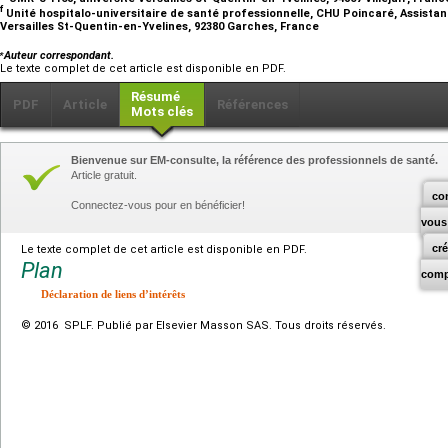
f
Unité hospitalo-universitaire de santé professionnelle, CHU Poincaré, Assistan
Versailles St-Quentin-en-Yvelines, 92380 Garches, France
⁎
Auteur correspondant.
Le texte complet de cet article est disponible en PDF.
Résumé
PDF
Article
Références
Mots clés
Bienvenue sur EM-consulte, la référence des professionnels de santé.
Article gratuit.
co
Connectez-vous pour en bénéficier!
vous
cr
Le texte complet de cet article est disponible en PDF.
Plan
comp
Déclaration de liens d’intérêts
© 2016 SPLF. Publié par Elsevier Masson SAS. Tous droits réservés.