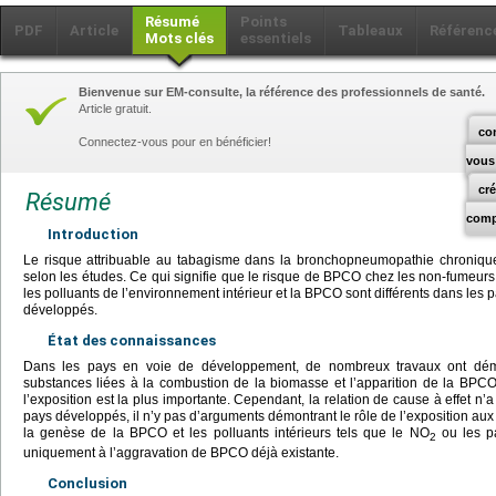
Résumé
Points
PDF
Article
Tableaux
Référenc
Mots clés
essentiels
Bienvenue sur EM-consulte, la référence des professionnels de santé.
Article gratuit.
co
Connectez-vous pour en bénéficier!
vous
cr
Résumé
comp
Introduction
Le risque attribuable au tabagisme dans la bronchopneumopathie chronique 
selon les études. Ce qui signifie que le risque de BPCO chez les non-fumeurs 
les polluants de l’environnement intérieur et la BPCO sont différents dans les
développés.
État des connaissances
Dans les pays en voie de développement, de nombreux travaux ont démon
substances liées à la combustion de la biomasse et l’apparition de la BPC
l’exposition est la plus importante. Cependant, la relation de cause à effet n
pays développés, il n’y pas d’arguments démontrant le rôle de l’exposition aux
la genèse de la BPCO et les polluants intérieurs tels que le NO
ou les pa
2
uniquement à l’aggravation de BPCO déjà existante.
Conclusion