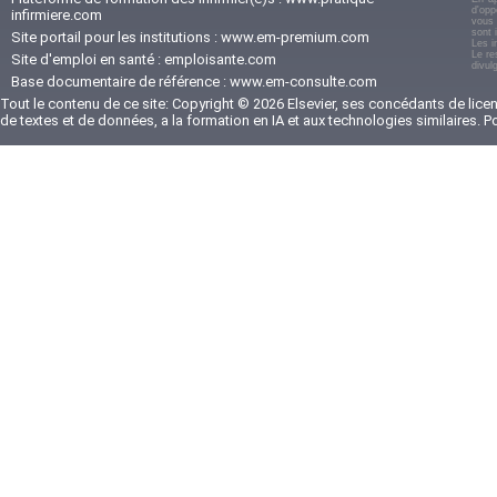
d'opp
infirmiere.com
vous 
sont 
Site portail pour les institutions :
www.em-premium.com
Les i
Le re
Site d'emploi en santé :
emploisante.com
divul
Base documentaire de référence :
www.em-consulte.com
Tout le contenu de ce site: Copyright © 2026 Elsevier, ses concédants de licenc
de textes et de données, a la formation en IA et aux technologies similaires. 