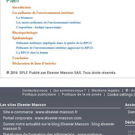
Plan
Introduction
Les polluants de l’environnement intérieur
La biomasse
Les autres polluants de l’environnement intérieur
L’exposition : budget espace-temps
Physiopathologie
Épidémiologie
Polluants intérieurs impliqués dans la genèse de la BPCO
Polluants de l’environnement intérieur aggravant la BPCO
La BPCO chez la femme
Conclusion
Déclaration de liens d’intérêts
© 2016 SPLF. Publié par Elsevier Masson SAS. Tous droits réservés.
Contactez-nous
|
Qui sommes-nous ?
|
Mentions légales
|
© - A
Politique publicitaire
|
Politique de la vie privée
|
Cookie settings 
Les sites Elsevier Masson
Accès
Site e-commerce :
www.elsevier-masson.fr
Der
Portail corporate :
www.elsevier-masson.com
Décla
Suivez notre actualité sur le blog Elsevier Masson :
blog.elsevier-
masson.fr
EM-C
Plateforme de formation des infirmier(e)s :
www.pratique-
En ap