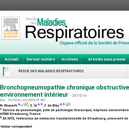
Accueil
Dernier numéro
Archives
Articles sous presse
REVUE DES MALADIES RESPIRATOIRES
Bronchopneumopathie chronique obstructive
environnement intérieur
- 28/10/16
Doi : 10.1016/j.rmr.2016.01.001
a
,
⁎
a
,
b
a
,
b
N. Khayath
, S. Qi
, F. de Blay
a
Service de pneumologie, pôle de pathologie thoracique, hôpitaux universitaires 
67000 Strasbourg, France
b
EA 3072, fédération de médecine translationnelle de Strasbourg, université d
⁎
Auteur correspondant.