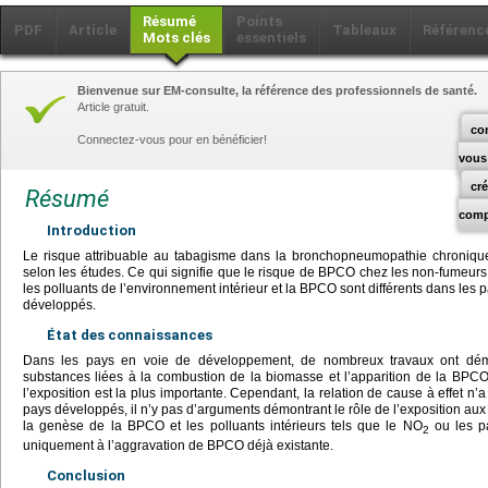
Résumé
Points
PDF
Article
Tableaux
Référenc
Mots clés
essentiels
Bienvenue sur EM-consulte, la référence des professionnels de santé.
Article gratuit.
co
Connectez-vous pour en bénéficier!
vous
cr
Résumé
comp
Introduction
Le risque attribuable au tabagisme dans la bronchopneumopathie chronique 
selon les études. Ce qui signifie que le risque de BPCO chez les non-fumeurs 
les polluants de l’environnement intérieur et la BPCO sont différents dans les
développés.
État des connaissances
Dans les pays en voie de développement, de nombreux travaux ont démon
substances liées à la combustion de la biomasse et l’apparition de la BPC
l’exposition est la plus importante. Cependant, la relation de cause à effet n
pays développés, il n’y pas d’arguments démontrant le rôle de l’exposition aux
la genèse de la BPCO et les polluants intérieurs tels que le NO
ou les pa
2
uniquement à l’aggravation de BPCO déjà existante.
Conclusion