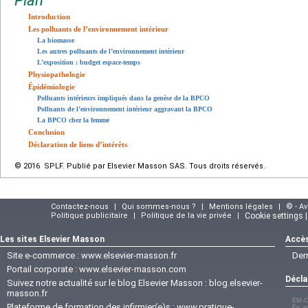
Plan
Introduction
Les polluants de l’environnement intérieur
La biomasse
Les autres polluants de l’environnement intérieur
L’exposition : budget espace-temps
Physiopathologie
Épidémiologie
Polluants intérieurs impliqués dans la genèse de la BPCO
Polluants de l’environnement intérieur aggravant la BPCO
La BPCO chez la femme
Conclusion
Déclaration de liens d’intérêts
© 2016 SPLF. Publié par Elsevier Masson SAS. Tous droits réservés.
Contactez-nous
|
Qui sommes-nous ?
|
Mentions légales
|
© - A
Politique publicitaire
|
Politique de la vie privée
|
Cookie settings 
Les sites Elsevier Masson
Accès
Site e-commerce :
www.elsevier-masson.fr
Der
Portail corporate :
www.elsevier-masson.com
Décla
Suivez notre actualité sur le blog Elsevier Masson :
blog.elsevier-
masson.fr
EM-C
Plateforme de formation des infirmier(e)s :
www.pratique-
En ap