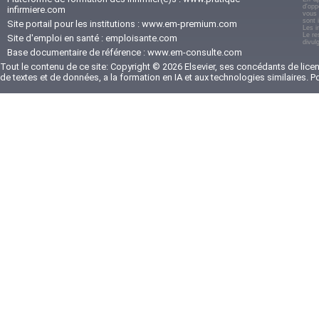
d'opp
infirmiere.com
vous 
sont 
Site portail pour les institutions :
www.em-premium.com
Les i
Le re
Site d'emploi en santé :
emploisante.com
divul
Base documentaire de référence :
www.em-consulte.com
Tout le contenu de ce site: Copyright © 2026 Elsevier, ses concédants de licenc
de textes et de données, a la formation en IA et aux technologies similaires. 