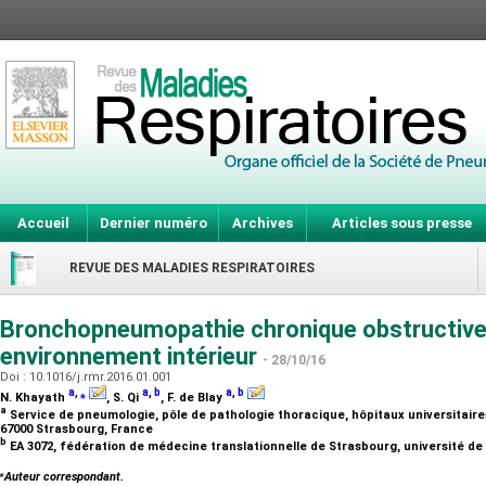
Accueil
Dernier numéro
Archives
Articles sous presse
REVUE DES MALADIES RESPIRATOIRES
Bronchopneumopathie chronique obstructive
environnement intérieur
- 28/10/16
Doi : 10.1016/j.rmr.2016.01.001
a
,
⁎
a
,
b
a
,
b
N. Khayath
, S. Qi
, F. de Blay
a
Service de pneumologie, pôle de pathologie thoracique, hôpitaux universitaires 
67000 Strasbourg, France
b
EA 3072, fédération de médecine translationnelle de Strasbourg, université d
⁎
Auteur correspondant.