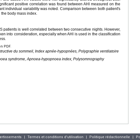
significant positive correlation was found between AHI measured on the
cant individual variability was noted. Comparison between both patient's
 the body mass index.
S patients is well correlated between two consecutive nights. However,
aken into consideration, especially when AHI is used in the classification
ess.
en PDF.
uctive du sommeil, Index apnée-hypopnées, Polygraphie ventilatoire
pnoea syndrome, Apnoea-hypopnoea index, Polysomnography
vertissements
|
Termes et conditions d'utilisation
|
Politique rédactionnelle
|
Po