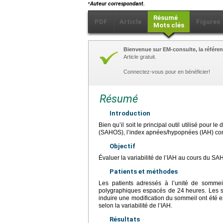
⁎
Auteur correspondant.
Résumé
PDF
Article
Figures
Mots clés
Bienvenue sur EM-consulte, la référen
Article gratuit.
Connectez-vous pour en bénéficier!
Résumé
Introduction
Bien qu’il soit le principal outil utilisé pou
(SAHOS), l’index apnées/hypopnées (IAH) connaît
Objectif
Évaluer la variabilité de l’IAH au cours du S
Patients et méthodes
Les patients adressés à l’unité de somme
polygraphiques espacés de 24
heures. Les s
induire une modification du sommeil ont été e
selon la variabilité de l’IAH.
Résultats