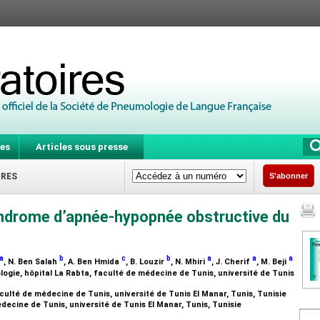
es
Articles sous presse
IRES
S'abonner
 syndrome d’apnée-hypopnée obstructive du
a
b
c
b
a
a
a
, N. Ben Salah
, A. Ben Hmida
, B. Louzir
, N. Mhiri
, J. Cherif
, M. Beji
gie, hôpital La Rabta, faculté de médecine de Tunis, université de Tunis
culté de médecine de Tunis, université de Tunis El Manar, Tunis, Tunisie
ecine de Tunis, université de Tunis El Manar, Tunis, Tunisie