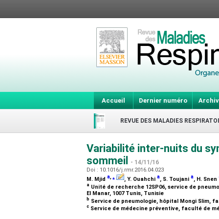
Accueil
Dernier numéro
Archiv
REVUE DES MALADIES RESPIRATO
Variabilité inter-nuits du
sommeil
- 14/11/16
Doi : 10.1016/j.rmr.2016.04.023
a
,
⁎
a
a
M. Mjid
, Y. Ouahchi
, S. Toujani
, H. Snen
a
Unité de recherche 12SP06, service de pneumolo
El Manar, 1007 Tunis, Tunisie
b
Service de pneumologie, hôpital Mongi Slim, fa
c
Service de médecine préventive, faculté de méd