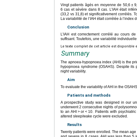
Vingt patients âgés en moyenne de 50,6
±
9
6 cas et sévère dans 8 cas. L’IAH était infé
(33,2 vs 31,8) et significativement corrélés. T
La variabilité de l’IAH était corrélée à l’index
Conclusion
L’IAH est correctement corrélé au cours de
suffisant. Toutefois, une variabilité individuelle
Le texte complet de cet article est disponible 
Summary
The apnoea-hypopnoea index (AHI) is the pri
hypopnoea syndrome (OSAHS). Despite its popul
night variability.
Aim
To evaluate the variability of AHI in the OSAHS
Patients and methods
A prospective study was designed in our univ
underwent 2 consecutive nights of polysomnog
to an AHI
>
or
<
10. Patients with psychiatric
altered sleep/wake cycle were excluded.
Results
Twenty patients were enrolled. The mean age
and severe in 8 cases. AHI was less than 5 i