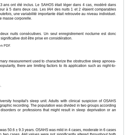
,3
ans ont été inclus. Le SAHOS était léger dans 4 cas, modéré dans
rieur à 5 dans deux cas. Les IAH des nuits 1 et 2 étaient comparables
outefois, une variabilité importante était retrouvée au niveau individuel.
 de masse corporelle.
 deux nuits consécutives. Un seul enregistrement nocturne est donc
 significative doit être prise en considération.
en PDF.
mary measurement used to characterize the obstructive sleep apnoea-
arity, there are limiting factors to its application such as night-to-
.
ersity hospital's sleep unit. Adults with clinical suspicion of OSAHS
raphic recording. The population was divided in two groups according
 disorders or professions that might result in sleep deprivation or an
 was 50.6
±
9.3 years. OSAHS was mild in 4 cases, moderate in 6 cases
n two cases. AHI values were not significantly altered throughout both