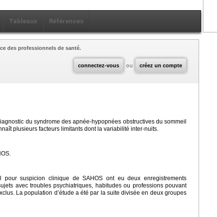
Tableaux
Références
ce des professionnels de santé.
connectez-vous
ou
créez un compte
r le diagnostic du syndrome des apnée-hypopnées obstructives du sommeil
 plusieurs facteurs limitants dont la variabilité inter-nuits.
AHOS.
il pour suspicion clinique de SAHOS ont eu deux enregistrements
ujets avec troubles psychiatriques, habitudes ou professions pouvant
xclus. La population d’étude a été par la suite divisée en deux groupes