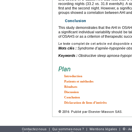
recording nights (33.2 vs. 31.8 events/h). A 
first and the second night. However, a signifi
groups showed a correlation between AHI and
Conclusion
This study demonstrates that the AHI in OSAH
a significant individual variability should be t
of OSAHS or as a criterion of therapeutic succ
Le texte complet de cet article est disponible 
Mots clés :
Syndrome d’apnée-hypopnée obstr
Keywords :
Obstructive sleep apnoea-hypo
Plan
Introduction
Patients et méthodes
Résultats
Discussion
Conclusion
Déclaration de liens d’intérêts
© 2016 Publié par Elsevier Masson SAS.
Contactez-nous
|
Qui sommes-nous ?
|
Mentions légales
|
© - A