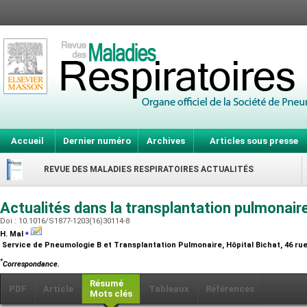
Accueil
Dernier numéro
Archives
Articles sous presse
REVUE DES MALADIES RESPIRATOIRES ACTUALITÉS
Actualités dans la transplantation pulmonair
Doi : 10.1016/S1877-1203(16)30114-8
⁎
H. Mal
Service de Pneumologie B et Transplantation Pulmonaire, Hôpital Bichat, 46 rue
*
Correspondance.
Résumé
PDF
Article
Tableaux
Références
Mots clés