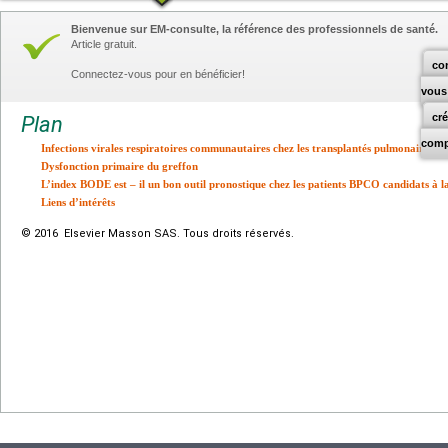
Bienvenue sur EM-consulte, la référence des professionnels de santé.
Article gratuit.
co
Connectez-vous pour en bénéficier!
vous
cr
Plan
comp
Infections virales respiratoires communautaires chez les transplantés pulmonaires
Dysfonction primaire du greffon
L’index BODE est – il un bon outil pronostique chez les patients BPCO candidats à l
Liens d’intérêts
© 2016 Elsevier Masson SAS. Tous droits réservés.