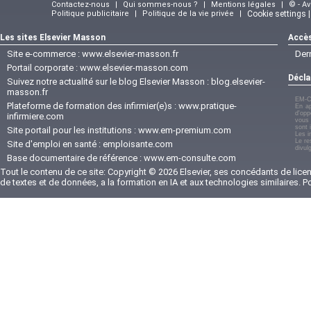
Contactez-nous
|
Qui sommes-nous ?
|
Mentions légales
|
© - A
Politique publicitaire
|
Politique de la vie privée
|
Cookie settings 
Les sites Elsevier Masson
Accès
Site e-commerce :
www.elsevier-masson.fr
Der
Portail corporate :
www.elsevier-masson.com
Décla
Suivez notre actualité sur le blog Elsevier Masson :
blog.elsevier-
masson.fr
EM-C
Plateforme de formation des infirmier(e)s :
www.pratique-
En ap
d'opp
infirmiere.com
vous 
sont 
Site portail pour les institutions :
www.em-premium.com
Les i
Le re
Site d'emploi en santé :
emploisante.com
divul
Base documentaire de référence :
www.em-consulte.com
Tout le contenu de ce site: Copyright © 2026 Elsevier, ses concédants de licenc
de textes et de données, a la formation en IA et aux technologies similaires. 