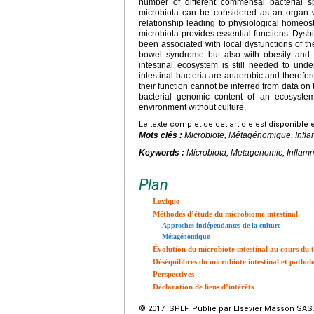
number of different commensal bacterial s
microbiota can be considered as an organ wi
relationship leading to physiological homeos
microbiota provides essential functions. Dysbi
been associated with local dysfunctions of the
bowel syndrome but also with obesity and 
intestinal ecosystem is still needed to und
intestinal bacteria are anaerobic and therefore
their function cannot be inferred from data on
bacterial genomic content of an ecosyste
environment without culture.
Le texte complet de cet article est disponible 
Mots clés :
Microbiote, Métagénomique, Infl
Keywords :
Microbiota, Metagenomic, Inflam
Plan
Lexique
Méthodes d’étude du microbiome intestinal
Approches indépendantes de la culture
Métagénomique
Évolution du microbiote intestinal au cours du 
Déséquilibres du microbiote intestinal et pathol
Perspectives
Déclaration de liens d’intérêts
© 2017 SPLF. Publié par Elsevier Masson SAS. 