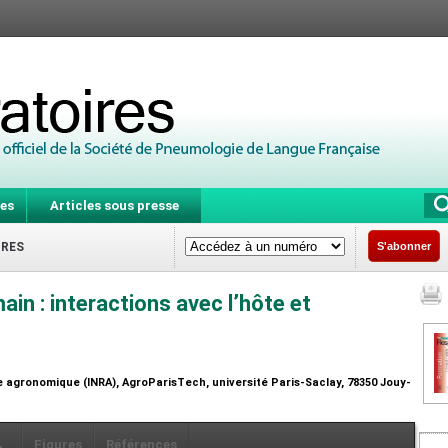
es
Articles sous presse
IRES
S'abonner
in : interactions avec l’hôte et
che agronomique (INRA), AgroParisTech, université Paris-Saclay, 78350 Jouy-
Figures
Références