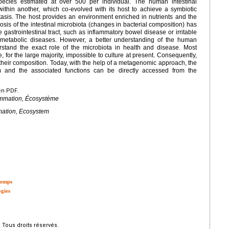
pecies estimated at over 500 per individual. The human intestinal
thin another, which co-evolved with its host to achieve a symbiotic
tasis. The host provides an environment enriched in nutrients and the
osis of the intestinal microbiota (changes in bacterial composition) has
 gastrointestinal tract, such as inflammatory bowel disease or irritable
metabolic diseases. However, a better understanding of the human
erstand the exact role of the microbiota in health and disease. Most
, for the large majority, impossible to culture at present. Consequently,
 their composition. Today, with the help of a metagenomic approach, the
m and the associated functions can be directly accessed from the
en PDF.
ammation, Écosystème
mation, Ecosystem
temps
ogies
Tous droits réservés.