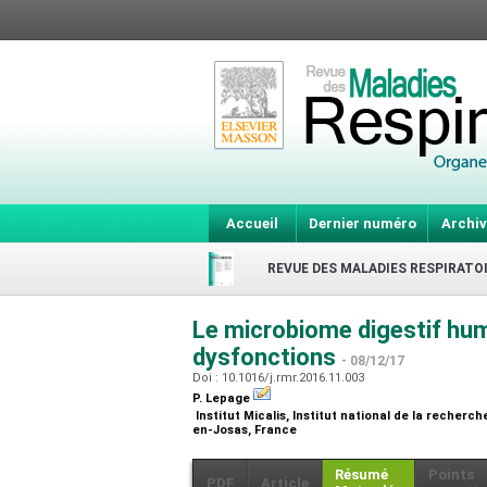
Accueil
Dernier numéro
Archiv
REVUE DES MALADIES RESPIRATO
Le microbiome digestif huma
dysfonctions
- 08/12/17
Doi : 10.1016/j.rmr.2016.11.003
P. Lepage
Institut Micalis, Institut national de la recher
en-Josas, France
Résumé
Points
PDF
Article