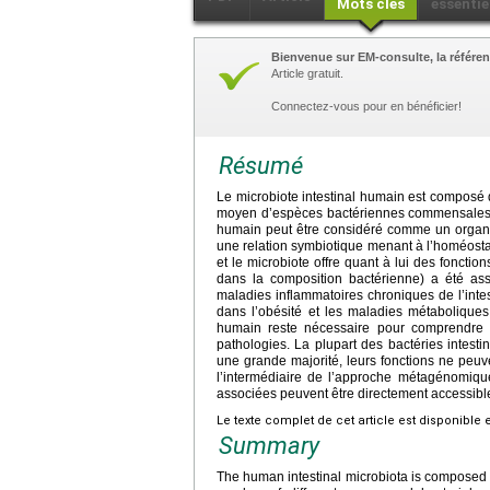
Mots clés
essentie
Bienvenue sur EM-consulte, la référen
Article gratuit.
Connectez-vous pour en bénéficier!
Résumé
Le microbiote intestinal humain est composé 
moyen d’espèces bactériennes commensales dif
humain peut être considéré comme un organe
une relation symbiotique menant à l’homéosta
et le microbiote offre quant à lui des fonctio
dans la composition bactérienne) a été ass
maladies inflammatoires chroniques de l’inte
dans l’obésité et les maladies métabolique
humain reste nécessaire pour comprendre 
pathologies. La plupart des bactéries intesti
une grande majorité, leurs fonctions ne peuv
l’intermédiaire de l’approche métagénomiqu
associées peuvent être directement accessible
Le texte complet de cet article est disponible 
Summary
The human intestinal microbiota is composed 