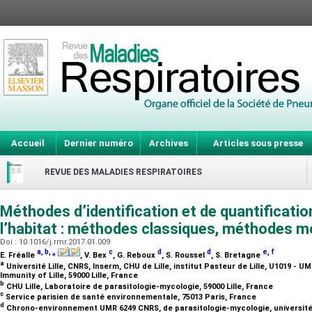
Accueil
Dernier numéro
Archives
Articles sous presse
REVUE DES MALADIES RESPIRATOIRES
Méthodes d’identification et de quantificati
l’habitat : méthodes classiques, méthodes m
Doi : 10.1016/j.rmr.2017.01.009
a
,
b
,
⁎
c
d
d
e
,
f
E. Fréalle
, V. Bex
, G. Reboux
, S. Roussel
, S. Bretagne
a
Université Lille, CNRS, Inserm, CHU de Lille, institut Pasteur de Lille, U1019 - U
Immunity of Lille, 59000 Lille, France
b
CHU Lille, Laboratoire de parasitologie-mycologie, 59000 Lille, France
c
Service parisien de santé environnementale, 75013 Paris, France
d
Chrono-environnement UMR 6249 CNRS, de parasitologie-mycologie, universi