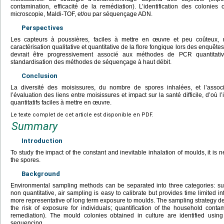
contamination, efficacité de la remédiation). L’identification des colonies
microscopie, Maldi-TOF, et/ou par séquençage ADN.
Perspectives
Les capteurs à poussières, faciles à mettre en œuvre et peu coûteux, r
caractérisation qualitative et quantitative de la flore fongique lors des enquêt
devrait être progressivement associé aux méthodes de PCR quantitati
standardisation des méthodes de séquençage à haut débit.
Conclusion
La diversité des moisissures, du nombre de spores inhalées, et l’associ
l’évaluation des liens entre moisissures et impact sur la santé difficile, d’où
quantitatifs faciles à mettre en œuvre.
Le texte complet de cet article est disponible en PDF.
Summary
Introduction
To study the impact of the constant and inevitable inhalation of moulds, it is 
the spores.
Background
Environmental sampling methods can be separated into three categories: su
non quantitative, air sampling is easy to calibrate but provides time limited 
more representative of long term exposure to moulds. The sampling strategy de
the risk of exposure for individuals; quantification of the household contam
remediation). The mould colonies obtained in culture are identified usi
sequencing.