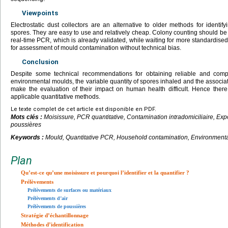
Viewpoints
Electrostatic dust collectors are an alternative to older methods for ident
spores. They are easy to use and relatively cheap. Colony counting should be 
real-time PCR, which is already validated, while waiting for more standardi
for assessment of mould contamination without technical bias.
Conclusion
Despite some technical recommendations for obtaining reliable and compa
environmental moulds, the variable quantity of spores inhaled and the associati
make the evaluation of their impact on human health difficult. Hence there
applicable quantitative methods.
Le texte complet de cet article est disponible en PDF.
Mots clés :
Moisissure, PCR quantitative, Contamination intradomiciliaire, Exp
poussières
Keywords :
Mould, Quantitative PCR, Household contamination, Environmental 
Plan
Qu’est-ce qu’une moisissure et pourquoi l’identifier et la quantifier ?
Prélèvements
Prélèvements de surfaces ou matériaux
Prélèvements d’air
Prélèvements de poussières
Stratégie d’échantillonnage
Méthodes d’identification