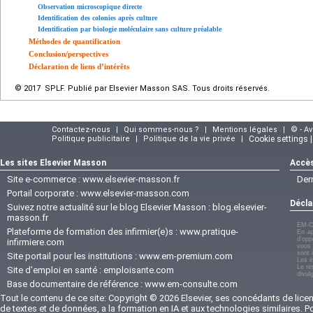
Observation microscopique directe
Identification des colonies après culture
Identification par biologie moléculaire sans culture préalable
Méthodes de quantification
Conclusion/perspectives
Déclaration de liens d’intérêts
© 2017 SPLF. Publié par Elsevier Masson SAS. Tous droits réservés.
Contactez-nous
|
Qui sommes-nous ?
|
Mentions légales
|
© - A
Politique publicitaire
|
Politique de la vie privée
|
Cookie settings 
Les sites Elsevier Masson
Accès
Site e-commerce :
www.elsevier-masson.fr
Der
Portail corporate :
www.elsevier-masson.com
Décla
Suivez notre actualité sur le blog Elsevier Masson :
blog.elsevier-
masson.fr
EM-C
Plateforme de formation des infirmier(e)s :
www.pratique-
En ap
d'opp
infirmiere.com
vous 
sont 
Site portail pour les institutions :
www.em-premium.com
Les i
Le re
Site d'emploi en santé :
emploisante.com
divul
Base documentaire de référence :
www.em-consulte.com
Tout le contenu de ce site: Copyright © 2026 Elsevier, ses concédants de licenc
de textes et de données, a la formation en IA et aux technologies similaires. 