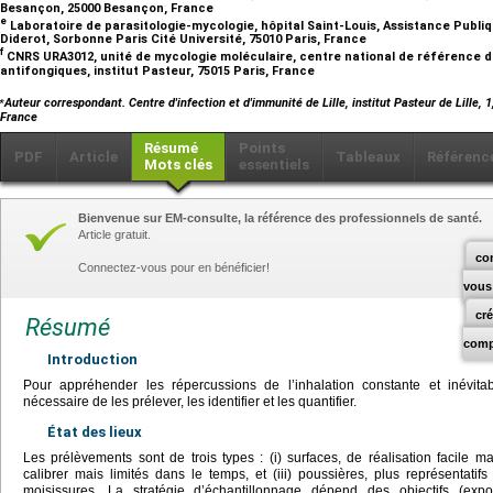
Besançon, 25000 Besançon, France
e
Laboratoire de parasitologie-mycologie, hôpital Saint-Louis, Assistance Publi
Diderot, Sorbonne Paris Cité Université, 75010 Paris, France
f
CNRS URA3012, unité de mycologie moléculaire, centre national de référence d
antifongiques, institut Pasteur, 75015 Paris, France
⁎
Auteur correspondant. Centre d'infection et d'immunité de Lille, institut Pasteur de Lille, 
France
Résumé
Points
PDF
Article
Tableaux
Référenc
Mots clés
essentiels
Bienvenue sur EM-consulte, la référence des professionnels de santé.
Article gratuit.
co
Connectez-vous pour en bénéficier!
vous
cr
Résumé
comp
Introduction
Pour appréhender les répercussions de l’inhalation constante et inévita
nécessaire de les prélever, les identifier et les quantifier.
État des lieux
Les prélèvements sont de trois types : (i) surfaces, de réalisation facile mais
calibrer mais limités dans le temps, et (iii) poussières, plus représentati
moisissures. La stratégie d’échantillonnage dépend des objectifs (expo