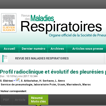
Accueil
Dernier numéro
Archives
Articles sous presse
REVUE DES MALADIES RESPIRATOIRES
Profil radioclinique et évolutif des pleurésie
Doi : 10.1016/j.rmr.2017.10.344
⁎
S. Elidrissi
, S. Aitbatahar, H. Serhane, L. Amro
Service de pneumologie, laboratoire Pcim, Ucam, Marrakech, Maroc
⁎
Auteur correspondant.
Résumé
PDF
Article
Mots clés