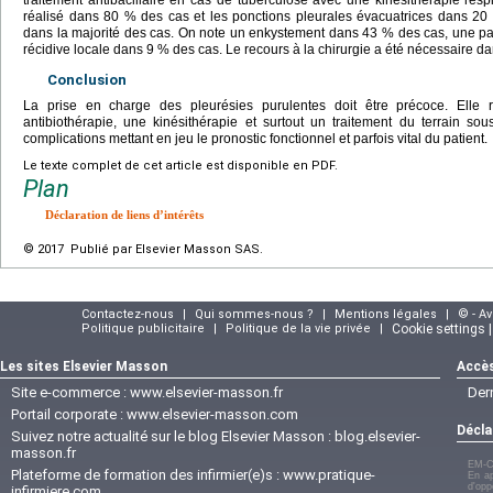
traitement antibacillaire en cas de tuberculose avec une kinésithérapie resp
réalisé dans 80 % des cas et les ponctions pleurales évacuatrices dans 20 %
dans la majorité des cas. On note un enkystement dans 43 % des cas, une p
récidive locale dans 9 % des cas. Le recours à la chirurgie a été nécessaire d
Conclusion
La prise en charge des pleurésies purulentes doit être précoce. Elle 
antibiothérapie, une kinésithérapie et surtout un traitement du terrain sou
complications mettant en jeu le pronostic fonctionnel et parfois vital du patient.
Le texte complet de cet article est disponible en PDF.
Plan
Déclaration de liens d’intérêts
© 2017 Publié par Elsevier Masson SAS.
Contactez-nous
|
Qui sommes-nous ?
|
Mentions légales
|
© - A
Politique publicitaire
|
Politique de la vie privée
|
Cookie settings 
Les sites Elsevier Masson
Accès
Site e-commerce :
www.elsevier-masson.fr
Der
Portail corporate :
www.elsevier-masson.com
Décla
Suivez notre actualité sur le blog Elsevier Masson :
blog.elsevier-
masson.fr
EM-C
Plateforme de formation des infirmier(e)s :
www.pratique-
En ap
d'opp
infirmiere.com