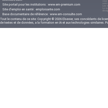
vous 
sont 
Site portail pour les institutions :
www.em-premium.com
Les i
Le re
Site d'emploi en santé :
emploisante.com
divul
Base documentaire de référence :
www.em-consulte.com
Tout le contenu de ce site: Copyright © 2026 Elsevier, ses concédants de licenc
de textes et de données, a la formation en IA et aux technologies similaires. 