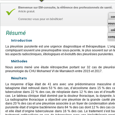
Bienvenue sur EM-consulte, la référence des professionnels de santé.
Article gratuit.
co
Connectez-vous pour en bénéficier!
vous
cr
Résumé
comp
Introduction
La pleurésie purulente est une urgence diagnostique et thérapeutique. L’orig
compliquant souvent une pneumopathie sous-jacente, le plus souvent sur un terra
les aspects radiocliniques, étiologiques et évolutifs des pleurésies purulentes.
Méthodes
Nous avons mené une étude rétrospective portant sur 32 cas de pleurésie
pneumologie du CHU Mohamed VI de Marrakech entre 2015 et 2017.
Résultats
La moyenne d’âge était de 41 ans avec une prédominance masculine d
tabagisme était retrouvé dans 53 % des cas, d’alcoolisme dans 15 % des c
tuberculose dans 22 % des cas, de néoplasie dans 12 % des cas et d’insuff
cas. Le tableau clinique était dominé par la douleur thoracique, la dyspnée, la f
La radiographie thoracique a objectivé une pleurésie de la grande cavité p
dans 20 % des cas et une pleurésie associée à un foyer de condensation alvé
purulente était d’origine bactérienne dans 84 % des cas dont 12 % des cas c
et elle était d’origine tuberculeuse dans 16 % des cas. Le traitement s’est ba