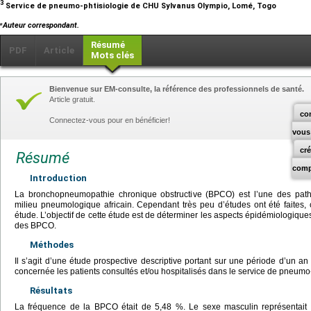
3
Service de pneumo-phtisiologie de CHU Sylvanus Olympio, Lomé, Togo
⁎
Auteur correspondant.
Résumé
PDF
Article
Mots clés
Bienvenue sur EM-consulte, la référence des professionnels de santé.
Article gratuit.
co
Connectez-vous pour en bénéficier!
vous
cr
Résumé
comp
Introduction
La bronchopneumopathie chronique obstructive (BPCO) est l’une des patho
milieu pneumologique africain. Cependant très peu d’études ont été faites, 
étude. L’objectif de cette étude est de déterminer les aspects épidémiologiques,
des BPCO.
Méthodes
Il s’agit d’une étude prospective descriptive portant sur une période d’un a
concernée les patients consultés et/ou hospitalisés dans le service de pneum
Résultats
La fréquence de la BPCO était de 5,48 %. Le sexe masculin représentait 