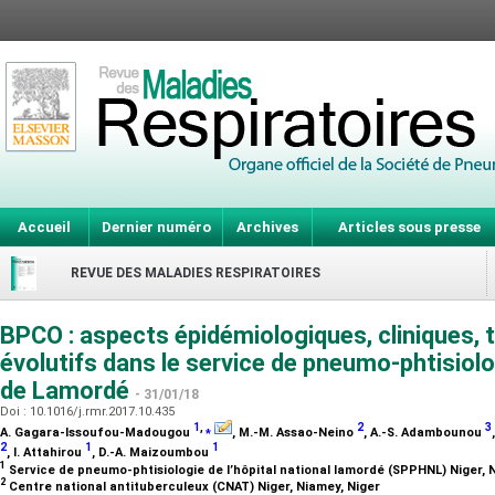
Accueil
Dernier numéro
Archives
Articles sous presse
REVUE DES MALADIES RESPIRATOIRES
BPCO : aspects épidémiologiques, cliniques, 
évolutifs dans le service de pneumo-phtisiolog
de Lamordé
- 31/01/18
Doi : 10.1016/j.rmr.2017.10.435
1
,
⁎
2
3
A. Gagara-Issoufou-Madougou
, M.-M. Assao-Neino
, A.-S. Adambounou
2
1
1
, I. Attahirou
, D.-A. Maizoumbou
1
Service de pneumo-phtisiologie de l’hôpital national lamordé (SPPHNL) Niger, 
2
Centre national antituberculeux (CNAT) Niger, Niamey, Niger