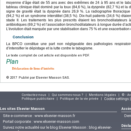
moyenne d’âge était de 55 ans avec des extrêmes de 24 à 95 ans et le taba
tableau clinique était dominé par la toux (84,6 %), la dyspnée (82,7 %) et la 
signe de gravité était la dyspnée dans 26,9 %. La radiographie thoracique 
(94,2 %) et un syndrome interstitiel (38,5 %). Dix-huit patients (34,6 %) étaien
stade II. Les traitements les plus prescrits étaient les bronchodilatateurs
antibiotiques (69,2 %) et l’association bronchodilatateurs à longue durée d’act
L’évolution était marquée par une stabilisation dans 75 % et une exacerbation
Conclusion
La BPCO constitue une part non négligeable des pathologies respiratoire
d’intensifier le dépistage et la lutte contre le tabagisme.
Le texte complet de cet article est disponible en PDF.
Plan
Déclaration de liens d’intérêts
© 2017 Publié par Elsevier Masson SAS.
Contactez-nous
|
Qui sommes-nous ?
|
Mentions légales
|
© - A
Politique publicitaire
|
Politique de la vie privée
|
Cookie settings 
Les sites Elsevier Masson
Accès
Site e-commerce :
www.elsevier-masson.fr
Der
Portail corporate :
www.elsevier-masson.com
Décla
Suivez notre actualité sur le blog Elsevier Masson :
blog.elsevier-