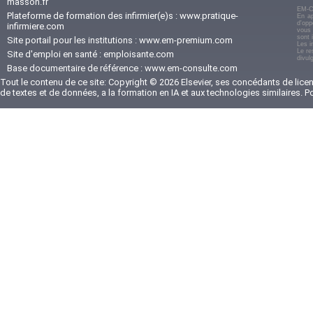
masson.fr
EM-C
Plateforme de formation des infirmier(e)s :
www.pratique-
En ap
d'opp
infirmiere.com
vous 
sont 
Site portail pour les institutions :
www.em-premium.com
Les i
Le re
Site d'emploi en santé :
emploisante.com
divul
Base documentaire de référence :
www.em-consulte.com
Tout le contenu de ce site: Copyright © 2026 Elsevier, ses concédants de licenc
de textes et de données, a la formation en IA et aux technologies similaires. 