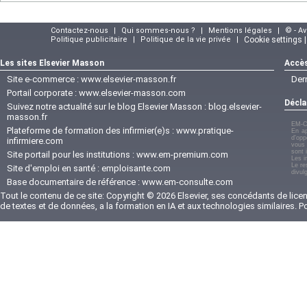
Contactez-nous
|
Qui sommes-nous ?
|
Mentions légales
|
© - A
Politique publicitaire
|
Politique de la vie privée
|
Cookie settings 
Les sites Elsevier Masson
Accès
Site e-commerce :
www.elsevier-masson.fr
Der
Portail corporate :
www.elsevier-masson.com
Décla
Suivez notre actualité sur le blog Elsevier Masson :
blog.elsevier-
masson.fr
EM-C
Plateforme de formation des infirmier(e)s :
www.pratique-
En ap
d'opp
infirmiere.com
vous 
sont 
Site portail pour les institutions :
www.em-premium.com
Les i
Le re
Site d'emploi en santé :
emploisante.com
divul
Base documentaire de référence :
www.em-consulte.com
Tout le contenu de ce site: Copyright © 2026 Elsevier, ses concédants de licenc
de textes et de données, a la formation en IA et aux technologies similaires. 