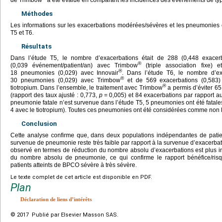
Méthodes
Les informations sur les exacerbations modérées/sévères et les pneumonies c
T5 et T6.
Résultats
Dans l’étude T5, le nombre d’exacerbations était de 288 (0,448 exacer
®
(0,039 événement/patient/an) avec Trimbow
(triple association fixe) 
®
18 pneumonies (0,029) avec Innovair
. Dans l’étude T6, le nombre d’ex
®
30 pneumonies (0,029) avec Trimbow
et de 569 exacerbations (0,583)
®
tiotropium. Dans l’ensemble, le traitement avec Trimbow
a permis d’éviter 65
(rapport des taux ajusté : 0,773,
p
=
0,005) et 84 exacerbations par rapport au
pneumonie fatale n’est survenue dans l’étude T5, 5 pneumonies ont été fatal
4 avec le tiotropium). Toutes ces pneumonies ont été considérées comme non l
Conclusion
Cette analyse confirme que, dans deux populations indépendantes de patie
survenue de pneumonie reste très faible par rapport à la survenue d’exacerb
observé en termes de réduction du nombre absolu d’exacerbations est plus 
du nombre absolu de pneumonie, ce qui confirme le rapport bénéfice/ris
patients atteints de BPCO sévère à très sévère.
Le texte complet de cet article est disponible en PDF.
Plan
Déclaration de liens d’intérêts
© 2017 Publié par Elsevier Masson SAS.