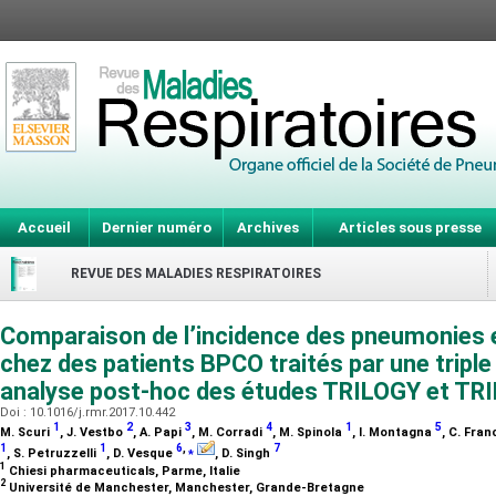
Accueil
Dernier numéro
Archives
Articles sous presse
REVUE DES MALADIES RESPIRATOIRES
Comparaison de l’incidence des pneumonies 
chez des patients BPCO traités par une triple 
analyse post-hoc des études TRILOGY et TR
Doi : 10.1016/j.rmr.2017.10.442
1
2
3
4
1
5
M. Scuri
, J. Vestbo
, A. Papi
, M. Corradi
, M. Spinola
, I. Montagna
, C. Fra
1
1
6
,
⁎
7
, S. Petruzzelli
, D. Vesque
, D. Singh
1
Chiesi pharmaceuticals, Parme, Italie
2
Université de Manchester, Manchester, Grande-Bretagne