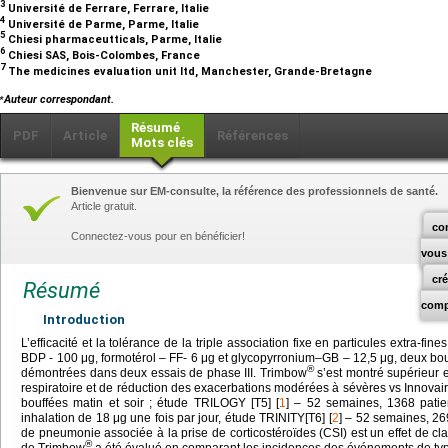
3
Université de Ferrare, Ferrare, Italie
4
Université de Parme, Parme, Italie
5
Chiesi pharmaceutticals, Parme, Italie
6
Chiesi SAS, Bois-Colombes, France
7
The medicines evaluation unit ltd, Manchester, Grande-Bretagne
⁎
Auteur correspondant.
Résumé
PDF
Article
Références
Mots clés
Bienvenue sur EM-consulte, la référence des professionnels de santé.
Article gratuit.
co
Connectez-vous pour en bénéficier!
vous
cr
Résumé
comp
Introduction
L’efficacité et la tolérance de la triple association fixe en particules extra-fin
BDP - 100
μg, formotérol – FF- 6
μg et glycopyrronium–GB – 12,5
μg, deux bou
®
démontrées dans deux essais de phase III. Trimbow
s’est montré supérieur e
respiratoire et de réduction des exacerbations modérées à sévères vs Innovair
bouffées matin et soir ; étude TRILOGY [T5] [
1
] – 52 semaines, 1368 patien
inhalation de 18
μg une fois par jour, étude TRINITY[T6] [
2
] – 52 semaines, 26
de pneumonie associée à la prise de corticostéroïdes (CSI) est un effet de cl
®
de Trimbow
a été évalué en comparant les incidences des événements de ty