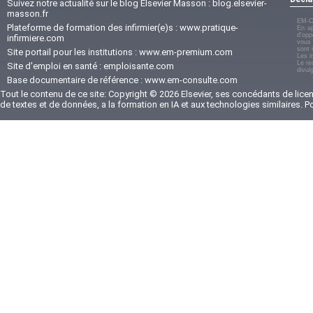
Suivez notre actualité sur le blog Elsevier Masson :
blog.elsevier-
masson.fr
EM-C
Plateforme de formation des infirmier(e)s :
www.pratique-
En ap
d'opp
infirmiere.com
vous 
sont 
Site portail pour les institutions :
www.em-premium.com
Les i
Le re
Site d'emploi en santé :
emploisante.com
divul
Base documentaire de référence :
www.em-consulte.com
Tout le contenu de ce site: Copyright © 2026 Elsevier, ses concédants de licenc
de textes et de données, a la formation en IA et aux technologies similaires. 