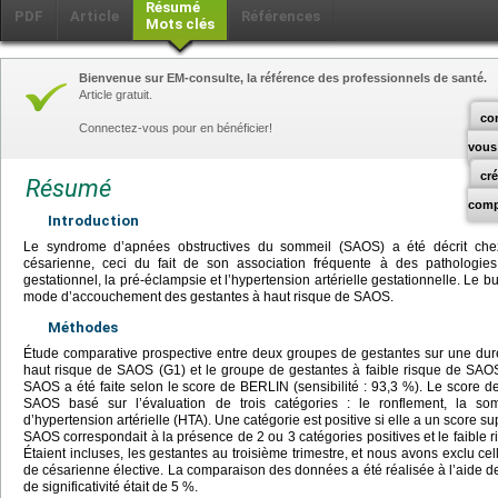
Résumé
PDF
Article
Références
Mots clés
Bienvenue sur EM-consulte, la référence des professionnels de santé.
Article gratuit.
co
Connectez-vous pour en bénéficier!
vous
cr
Résumé
comp
Introduction
Le syndrome d’apnées obstructives du sommeil (SAOS) a été décrit ch
césarienne, ceci du fait de son association fréquente à des pathologies 
gestationnel, la pré-éclampsie et l’hypertension artérielle gestationnelle. Le but
mode d’accouchement des gestantes à haut risque de SAOS.
Méthodes
Étude comparative prospective entre deux groupes de gestantes sur une dur
haut risque de SAOS (G1) et le groupe de gestantes à faible risque de SAOS
SAOS a été faite selon le score de BERLIN (sensibilité : 93,3 %). Le score 
SAOS basé sur l’évaluation de trois catégories : le ronflement, la so
d’hypertension artérielle (HTA). Une catégorie est positive si elle a un score s
SAOS correspondait à la présence de 2 ou 3 catégories positives et le faible r
Étaient incluses, les gestantes au troisième trimestre, et nous avons exclu ce
de césarienne élective. La comparaison des données a été réalisée à l’aide de
de significativité était de 5 %.