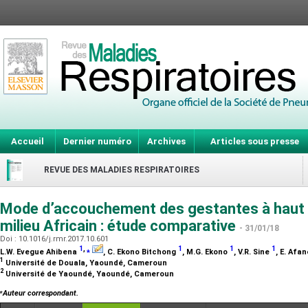
Accueil
Dernier numéro
Archives
Articles sous presse
REVUE DES MALADIES RESPIRATOIRES
Mode d’accouchement des gestantes à haut 
milieu Africain : étude comparative
- 31/01/18
Doi : 10.1016/j.rmr.2017.10.601
1
,
⁎
1
1
1
L.W. Evegue Ahibena
, C. Ekono Bitchong
, M.G. Ekono
, V.R. Sine
, E. Afa
1
Université de Douala, Yaoundé, Cameroun
2
Université de Yaoundé, Yaoundé, Cameroun
⁎
Auteur correspondant.