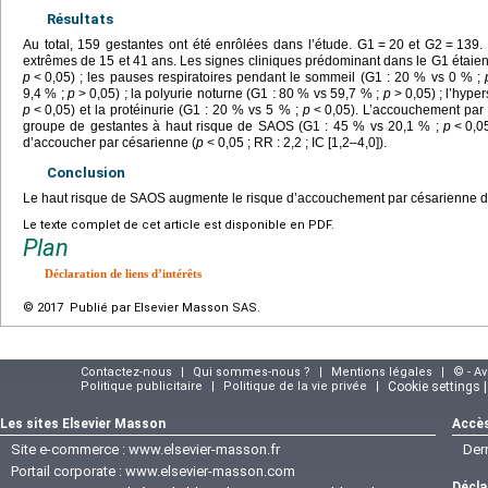
Résultats
Au total, 159 gestantes ont été enrôlées dans l’étude. G1
=
20 et G2
=
139.
extrêmes de 15 et 41 ans. Les signes cliniques prédominant dans le G1 étaient 
p
<
0,05) ; les pauses respiratoires pendant le sommeil (G1 : 20 % vs 0 % ;
9,4 % ;
p
>
0,05) ; la polyurie noturne (G1 : 80 % vs 59,7 % ;
p
>
0,05) ; l’hype
p
<
0,05) et la protéinurie (G1 : 20 % vs 5 % ;
p
<
0,05). L’accouchement par 
groupe de gestantes à haut risque de SAOS (G1 : 45 % vs 20,1 % ;
p
<
0,0
d’accoucher par césarienne (
p
<
0,05 ; RR : 2,2 ; IC [1,2–4,0]).
Conclusion
Le haut risque de SAOS augmente le risque d’accouchement par césarienne de 
Le texte complet de cet article est disponible en PDF.
Plan
Déclaration de liens d’intérêts
© 2017 Publié par Elsevier Masson SAS.
Contactez-nous
|
Qui sommes-nous ?
|
Mentions légales
|
© - A
Politique publicitaire
|
Politique de la vie privée
|
Cookie settings 
Les sites Elsevier Masson
Accès
Site e-commerce :
www.elsevier-masson.fr
Der
Portail corporate :
www.elsevier-masson.com
Décla