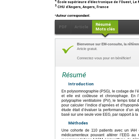
4
École supérieure d’électronique de l’Ouest, Le
5
CHU d’Angers, Angers, France
⁎
Auteur correspondant.
Résumé
PDF
Article
Mots clés
Bienvenue sur EM-consulte, la référen
Article gratuit.
Connectez-vous pour en bénéficier!
Résumé
Introduction
En polysomnographie (PSG), le codage de l’é
et elle est coûteuse et chronophage. En l
polygraphie ventilatoire (PV), le temps total 
pour calculer l’indice d’apnées et d’hypopnée
étude était d’évaluer la performance d’un al
basé sur une seule voie EEG, par rapport à l
Méthodes
Une cohorte de 110 patients avec un IAH en
médicamenteux pouvant altérer l’EEG au